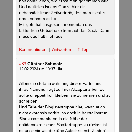
halt damit leben, wie ernst man genommen wird.
Und natürlich ist das Ganze hier ein
nebensächlicher Zeitvertreib, den man nicht zu
ernst nehmen sollte.
Mir geht halt insgesamt momentan das
faktenfreie Gebashe extrem auf den Sack. Dann
muss das halt mal raus.
Kommentieren
|
Antworten
|
⇑ Top
#33
Günther Schmolz
12.02.2024 um 10:37 Uhr
Allein die stete Erwähnung dieser Partei und
ihres Namens trägt zu ihrer Akzeptanz bei. Es
sollte unappetitlich bleiben, sie zu nennen und zu
schreiben.
Und Teile der Blogistentruppe hier, wenn auch
nicht expressis verbis, so doch in herstellbarem
Sinnzusammenhang in die Nähe der
antidemokratischen Spaltertruppe zu rücken ist
so unsinnig wie der jähe Aufschrei mit „Zitaten“,