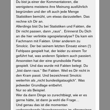
Du bist ja einer der Kommentatoren, die
wenigstens meistens ihre Meinung ausführlich
begründen und der oft auch jede Menge
Statistiken bemüht, um etwas darzustellen. Das
rechne ich Dir an.
Allerdings bist Du bei Statistiken und Fakten, die
Dir nicht passen, dann „raus“.. Erinnerst Du Dich
an die hier verlinkte sgespielanalyse? Da kam ein
Fachmann mit Fakten. Unter anderem zu
Smolcic. Der bei seinem letzten Einsatz einen (!)
Fehlpass gespielt hat, der leider zu einem Tor
geführt hat, was anderen Spielern auch passiert.
Ansonsten hat der eine grundsolide Partie
gespielt. Und das wurde mit Fakten belegt. Du
„bist dann raus.“ Bei Fakten. Weil es Dir nicht in
den Kram passt. Und bezeichnest Smolcic
weiterhin als „nicht bundesligatauglich“. Was
jedweder Grundlage entbehrt.
Nur so als Beispiel.
Wer da dann Dinge so zurechtbiegt, wie er es
gerne hätte, ist dann ja wohl die Frage…
Und genau das ist die momentan
vorherrschende Vorgehensweise im allgemeinen