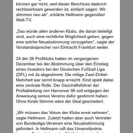
können gar nicht, weil dieser Beschluss dadurch
rechtswirksam geworden ist, einfach sagen: Wir
stimmen neu ab“, erklärte Hellmann gegenüber
Welt-TV.
„Das würde allen anderen Klubs, die daran beteiligt
sind, auch eine rechtliche Möglichkeit geben, gegen
eine solche Neuabstimmung vorzugehen“, sagte der
Vorstandssprecher von Eintracht Frankfurt weiter.
24 der 36 Profiklubs hatten im vergangenen
Dezember bei der Abstimmung über den Einstieg
eines Investors bei der Deutschen Fußball Liga
(DFL) mit Ja abgestimmt. Die nötige Zwei-Drittel-
Mehrheit war somit knapp erreicht. Kind spielt dabei
eine zentrale Rolle. Der Geschäftsführer der
Profiabteilung von Hannover 96 soll entgegen der
Anweisung seines Vereins dafür gestimmt haben.
Ohne Kinds Stimme wäre der Deal gescheitert.
„Wir müssen das Votum der Klubs ernst nehmen“,
sagte Hellmann. Zuletzt hatten aber auch Vertreter
von Bundesliga-Vereinen eine Neuabstimmung
gefordert. In Hellmann ruft das Unverständnis