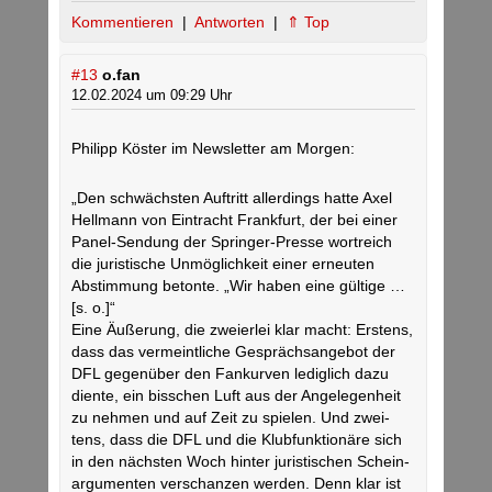
Kommentieren
|
Antworten
|
⇑ Top
#13
o.fan
12.02.2024 um 09:29 Uhr
Philipp Köster im Newsletter am Morgen:
„Den schwächsten Auf­tritt aller­dings hatte Axel
Hell­mann von Ein­tracht Frank­furt, der bei einer
Panel-Sen­dung der Springer-Presse wort­reich
die juris­ti­sche Unmög­lich­keit einer erneuten
Abstim­mung betonte. „Wir haben eine gül­tige …
[s. o.]“
Eine Äuße­rung, die zwei­erlei klar macht: Ers­tens,
dass das ver­meint­liche Gesprächs­an­gebot der
DFL gegen­über den Fan­kurven ledig­lich dazu
diente, ein biss­chen Luft aus der Ange­le­gen­heit
zu nehmen und auf Zeit zu spielen. Und zwei­
tens, dass die DFL und die Klub­funk­tio­näre sich
in den nächsten Woch hinter juris­ti­schen Schein­
ar­gu­menten ver­schanzen werden. Denn klar ist