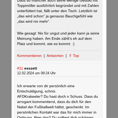
Dass so mancher auch seine wenige Geduld mit
Toppmöller ausführlich begründet und mit Zahlen
unterfüttert hat, fällt unter den Tisch. Letztlich ist
„das wird schon“ ja genauso Bauchgefühl wie
„das wird nix mehr“.
Wie gesagt: Nix für ungut und jeder kann ja seine
Meinung haben. Am Ende zählt’s eh auf dem
Platz und kommt, wie es kommt. :)
Kommentieren
|
Antworten
|
⇑ Top
#11
esszett
12.02.2024 um 09:24 Uhr
Ich erwarte von dir persönlich eine
Entschuldigung, schnix.
AFDKrakeeler? Du hast doch n Schuss. Dass du
arrogant kommentierst, dass du dich für den
Nabel der Fußballwelt hältst, geschenkt. Im
persönlichen Kontakt war das für mich immer in
Ordnung. Aber das? Du solltest dich schämen.