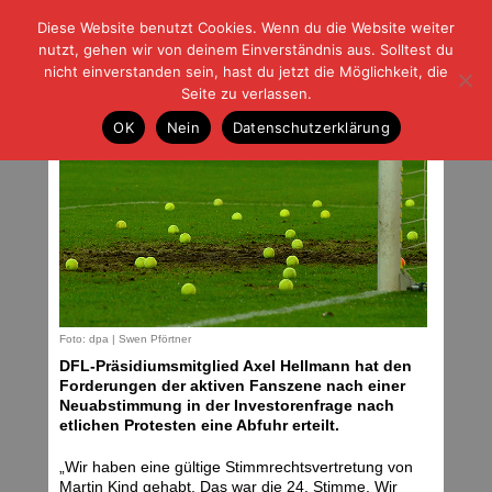
Diese Website benutzt Cookies. Wenn du die Website weiter
| | |
BLOG-G
Fußball und der Rest
nutzt, gehen wir von deinem Einverständnis aus. Solltest du
HOME
|
REGELN
|
IMPRESSUM
|
DATENSCHUTZ
nicht einverstanden sein, hast du jetzt die Möglichkeit, die
Seite zu verlassen.
Hellmann mit Abfuhr
OK
Nein
Datenschutzerklärung
Montag, 12.02.24 | 06:00 Uhr
Foto: dpa | Swen Pförtner
DFL-Präsidiumsmitglied Axel Hellmann hat den
Forderungen der aktiven Fanszene nach einer
Neuabstimmung in der Investorenfrage nach
etlichen Protesten eine Abfuhr erteilt.
„Wir haben eine gültige Stimmrechtsvertretung von
Martin Kind gehabt. Das war die 24. Stimme. Wir