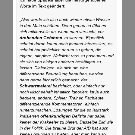
Ich habe Spaßeshalber die hervorgehobenen
Worte im Text geändert:
„Also werde ich also auch wieder etwas Wasser
in den Main schütten. Denn genau so fühlt es
sich mittlerweile an, wenn man versucht, vor
drohenden Gefahren
zu warnen. Eigentlich
scheint daran kaum noch jemand interessiert, es
scheint hauptsächlich darum zu gehen, die
eigene, simplere Weltsicht raus zu posaunen und
sie sich von einigen anderen bestätigen zu
lassen. Diejenigen, die sich um eine
differenzierte Beurteilung bemühen, werden
dann gerne lächerlich gemacht, der
Schwarzmalerei
bezichtigt, oder einfach nur
noch klischeehaft inhaltlich ignoriert. Ist ja auch
bequem, andere, Spieler, Trainer, Fachleute,
differenzierende Kommentatoren, einfach
runterzumachen. Lösungen für die so lautstark
kritisierten
offenkundigen
Defizite hat dabei
keiner der Krakeeler zu bieten. Dasselbe Bild wie
in der Politik. Die braune Brut der AfD hat auch
keine Lösungen zu bieten, aber man kann so