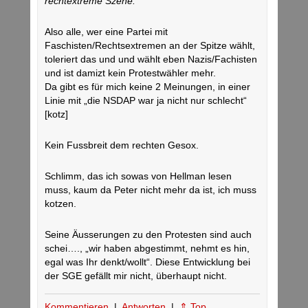
rechtextreme Szene.“
Also alle, wer eine Partei mit
Faschisten/Rechtsextremen an der Spitze wählt,
toleriert das und und wählt eben Nazis/Fachisten
und ist damizt kein Protestwähler mehr.
Da gibt es für mich keine 2 Meinungen, in einer
Linie mit „die NSDAP war ja nicht nur schlecht“
[kotz]
Kein Fussbreit dem rechten Gesox.
Schlimm, das ich sowas von Hellman lesen
muss, kaum da Peter nicht mehr da ist, ich muss
kotzen.
Seine Äusserungen zu den Protesten sind auch
schei…., „wir haben abgestimmt, nehmt es hin,
egal was Ihr denkt/wollt“. Diese Entwicklung bei
der SGE gefällt mir nicht, überhaupt nicht.
Kommentieren
|
Antworten
|
⇑ Top