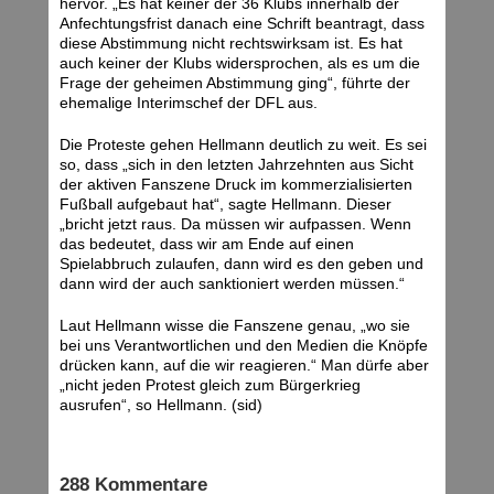
hervor. „Es hat keiner der 36 Klubs innerhalb der
Anfechtungsfrist danach eine Schrift beantragt, dass
diese Abstimmung nicht rechtswirksam ist. Es hat
auch keiner der Klubs widersprochen, als es um die
Frage der geheimen Abstimmung ging“, führte der
ehemalige Interimschef der DFL aus.
Die Proteste gehen Hellmann deutlich zu weit. Es sei
so, dass „sich in den letzten Jahrzehnten aus Sicht
der aktiven Fanszene Druck im kommerzialisierten
Fußball aufgebaut hat“, sagte Hellmann. Dieser
„bricht jetzt raus. Da müssen wir aufpassen. Wenn
das bedeutet, dass wir am Ende auf einen
Spielabbruch zulaufen, dann wird es den geben und
dann wird der auch sanktioniert werden müssen.“
Laut Hellmann wisse die Fanszene genau, „wo sie
bei uns Verantwortlichen und den Medien die Knöpfe
drücken kann, auf die wir reagieren.“ Man dürfe aber
„nicht jeden Protest gleich zum Bürgerkrieg
ausrufen“, so Hellmann. (sid)
288 Kommentare