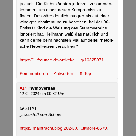
ja auch: Die Klubs könnten jeder­zeit zusam­men­
kommen, um einen neuen Kom­pro­miss zu
finden. Das wäre deut­lich inte­grer als auf einer
win­digen Abstim­mung zu bestehen, bei der 96-
Emissär Kind die Wei­sung des Stamm­ver­eins
igno­riert hat. Hell­mann weiß das natür­lich und
kann gerne beim nächsten Mal auf derlei rhe­to­ri­
sche Nebel­kerzen ver­zichten.“
https://11freunde.de/artikel/g.....g/10325971
Kommentieren
|
Antworten
|
⇑ Top
#14
invinoveritas
12.02.2024 um 09:32 Uhr
@ ZITAT:
„Lesestoff von Schnix.
https://maintracht.blog/2024/0.....#more-8679
„