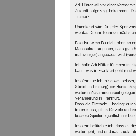
Adi Hütter will vor einer Vertrags
Zukunft aufgezeigt bekommen. Das i
Trainer?
Umgekehrt wird Dir jeder Sportvor
wie das Dream-Team der nächsten
Fakt ist, wenn Du nicht oben an den
Mannschaft so gehen, dass gute Sp
mal weniger) angepasst wird (wer
Ich halte Adi Hütter für einen inte
kann, was in Frankfurt geht (und w
Insofern tue ich mir etwas schwer
Streich in Freiburg) per Handschlag
weiteren Zusammenarbeit gelegen 
Verlängerung in Frankfurt.
Dass die Eintracht – bedingt durc
treten muss, gilt ja für viele and
bessere Spieler eigentlich nur bei
Insofern befürchte ich, dass es d
weiter geht, und er darauf zockt,