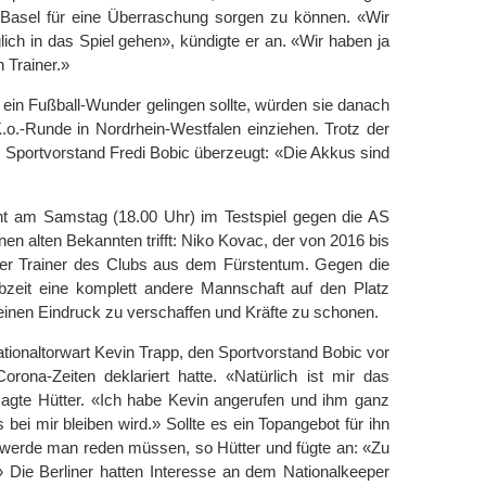
n Basel für eine Überraschung sorgen zu können. «Wir
ch in das Spiel gehen», kündigte er an. «Wir haben ja
 Trainer.»
ein Fußball-Wunder gelingen sollte, würden sie danach
.o.-Runde in Nordrhein-Westfalen einziehen. Trotz der
ch Sportvorstand Fredi Bobic überzeugt: «Die Akkus sind
ht am Samstag (18.00 Uhr) im Testspiel gegen die AS
en alten Bekannten trifft: Niko Kovac, der von 2016 bis
euer Trainer des Clubs aus dem Fürstentum. Gegen die
lbzeit eine komplett andere Mannschaft auf den Platz
 einen Eindruck zu verschaffen und Kräfte zu schonen.
ationaltorwart Kevin Trapp, den Sportvorstand Bobic vor
orona-Zeiten deklariert hatte. «Natürlich ist mir das
sagte Hütter. «Ich habe Kevin angerufen und ihm ganz
bei mir bleiben wird.» Sollte es ein Topangebot für ihn
e, werde man reden müssen, so Hütter und fügte an: «Zu
» Die Berliner hatten Interesse an dem Nationalkeeper