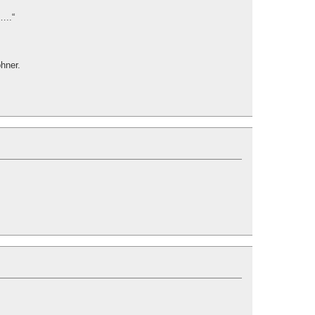
…..“
hner.