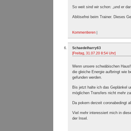
So weit sind wir schon: „und er dar
Ablösefrei beim Trainer. Dieses G
Kommentieren
|
Schaedelharry63
[Freitag, 31.07.20 8:54 Uhr]
Wenn unsere schwäbischen Hausfra
die gleiche Energie aufbringt wie b
gefunden werden.
Bis jetzt halte ich das Geplänkel 
möglichen Transfers nicht mehr za
Da pokern derzeit coronabedingt al
Viel mehr interessiert mich in d
der Insel.