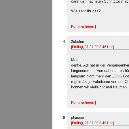
dann den nächsten Schritt zu mach
Wie seht Ihr das?
Kommentieren
|
Zebulon
[Freitag, 31.07.20 8:46 Uhr]
Morsche,
denke, Adi hat in der Vergangenhei
hingenommen. Von daher ist es für
langsam nicht mehr den „Grüß Gott
regelmäßige Fabulieren von der C
können wir vielleicht mal träumen.
Kommentieren
|
phauser
[Freitag, 31.07.20 8:49 Uhr]