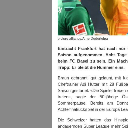
picture alliance/Arne Dedert/dpa
Eintracht Frankfurt hat nach nur
Saison aufgenommen. Acht Tage b
beim FC Basel zu sein. Ein Macht
Trapp: Er bleibt die Nummer eins.
Braun gebrannt, gut gelaunt, mit k
Cheftrainer Adi Hütter mit 28 Fußbal
Saison gestartet. «Die Spieler freuen
treten», sagte der 50-jährige Ö
Sommerpause. Bereits am Donne
Achtelfinalrückspiel in der Europa Le
Die Schweizer hatten das Hinspi
andauernden Super League mehr Spiel