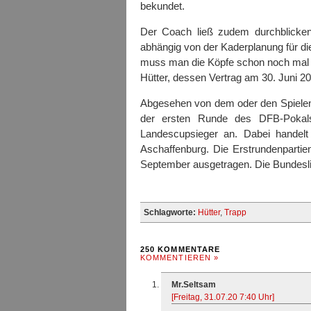
bekundet.
Der Coach ließ zudem durchblicken,
abhängig von der Kaderplanung für die
muss man die Köpfe schon noch mal
Hütter, dessen Vertrag am 30. Juni 20
Abgesehen von dem oder den Spielen i
der ersten Runde des DFB-Pokals
Landescupsieger an. Dabei handel
Aschaffenburg. Die Erstrundenpart
September ausgetragen. Die Bundesli
Schlagworte:
Hütter
,
Trapp
250 KOMMENTARE
KOMMENTIEREN »
Mr.Seltsam
[Freitag, 31.07.20 7:40 Uhr]