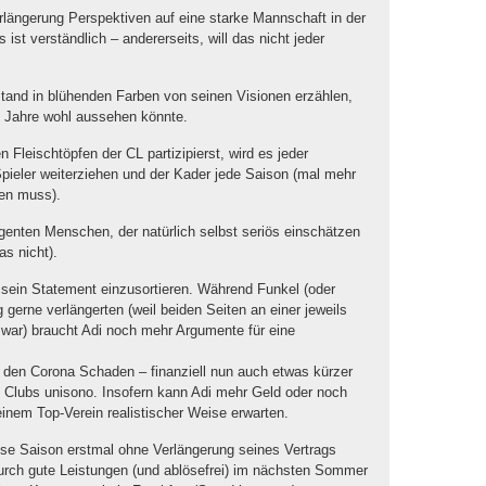
verlängerung Perspektiven auf eine starke Mannschaft in der
st verständlich – andererseits, will das nicht jeder
stand in blühenden Farben von seinen Visionen erzählen,
 Jahre wohl aussehen könnte.
 Fleischtöpfen der CL partizipierst, wird es jeder
ieler weiterziehen und der Kader jede Saison (mal mehr
den muss).
lligenten Menschen, der natürlich selbst seriös einschätzen
as nicht).
, sein Statement einzusortieren. Während Funkel (oder
 gerne verlängerten (weil beiden Seiten an einer jeweils
war) braucht Adi noch mehr Argumente für eine
h den Corona Schaden – finanziell nun auch etwas kürzer
ere Clubs unisono. Insofern kann Adi mehr Geld oder noch
 einem Top-Verein realistischer Weise erwarten.
iese Saison erstmal ohne Verlängerung seines Vertrags
 durch gute Leistungen (und ablösefrei) im nächsten Sommer