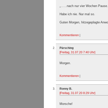
„……nach nur vier Wochen Pause
Habe ich nie. Nur mal so.
Guten Morgen, hitzegeplagte Anwo
Kommentieren
|
Pärsching
[Freitag, 31.07.20 7:40 Uhr]
Morgen.
Kommentieren
|
Ronny B.
[Freitag, 31.07.20 8:29 Uhr]
Morsche!