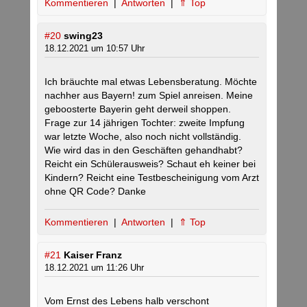
Kommentieren
|
Antworten
|
⇑ Top
#20
swing23
18.12.2021 um 10:57 Uhr
Ich bräuchte mal etwas Lebensberatung. Möchte
nachher aus Bayern! zum Spiel anreisen. Meine
geboosterte Bayerin geht derweil shoppen.
Frage zur 14 jährigen Tochter: zweite Impfung
war letzte Woche, also noch nicht vollständig.
Wie wird das in den Geschäften gehandhabt?
Reicht ein Schülerausweis? Schaut eh keiner bei
Kindern? Reicht eine Testbescheinigung vom Arzt
ohne QR Code? Danke
Kommentieren
|
Antworten
|
⇑ Top
#21
Kaiser Franz
18.12.2021 um 11:26 Uhr
Vom Ernst des Lebens halb verschont