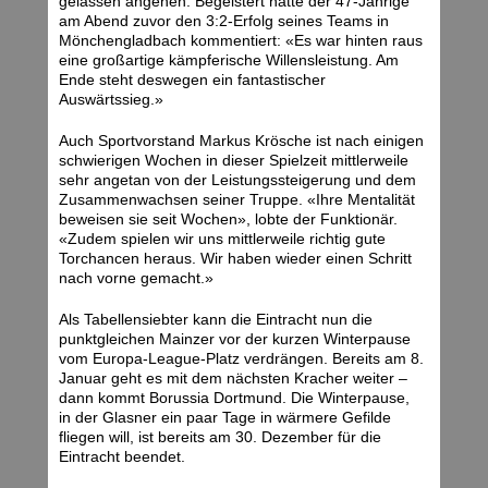
gelassen angehen. Begeistert hatte der 47-Jährige
am Abend zuvor den 3:2-Erfolg seines Teams in
Mönchengladbach kommentiert: «Es war hinten raus
eine großartige kämpferische Willensleistung. Am
Ende steht deswegen ein fantastischer
Auswärtssieg.»
Auch Sportvorstand Markus Krösche ist nach einigen
schwierigen Wochen in dieser Spielzeit mittlerweile
sehr angetan von der Leistungssteigerung und dem
Zusammenwachsen seiner Truppe. «Ihre Mentalität
beweisen sie seit Wochen», lobte der Funktionär.
«Zudem spielen wir uns mittlerweile richtig gute
Torchancen heraus. Wir haben wieder einen Schritt
nach vorne gemacht.»
Als Tabellensiebter kann die Eintracht nun die
punktgleichen Mainzer vor der kurzen Winterpause
vom Europa-League-Platz verdrängen. Bereits am 8.
Januar geht es mit dem nächsten Kracher weiter –
dann kommt Borussia Dortmund. Die Winterpause,
in der Glasner ein paar Tage in wärmere Gefilde
fliegen will, ist bereits am 30. Dezember für die
Eintracht beendet.