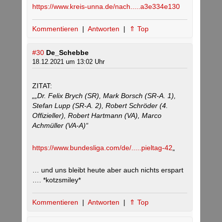
https://www.kreis-unna.de/nach.....a3e334e130
Kommentieren
|
Antworten
|
⇑ Top
#30
De_Schebbe
18.12.2021 um 13:02 Uhr
ZITAT:
„„Dr. Felix Brych (SR), Mark Borsch (SR-A. 1),
Stefan Lupp (SR-A. 2), Robert Schröder (4.
Offizieller), Robert Hartmann (VA), Marco
Achmüller (VA-A)“
https://www.bundesliga.com/de/.....pieltag-42
„
… und uns bleibt heute aber auch nichts erspart
…. *kotzsmiley*
Kommentieren
|
Antworten
|
⇑ Top