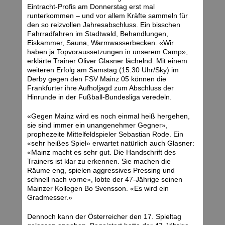
Eintracht-Profis am Donnerstag erst mal
runterkommen – und vor allem Kräfte sammeln für
den so reizvollen Jahresabschluss. Ein bisschen
Fahrradfahren im Stadtwald, Behandlungen,
Eiskammer, Sauna, Warmwasserbecken. «Wir
haben ja Topvoraussetzungen in unserem Camp»,
erklärte Trainer Oliver Glasner lächelnd. Mit einem
weiteren Erfolg am Samstag (15.30 Uhr/Sky) im
Derby gegen den FSV Mainz 05 können die
Frankfurter ihre Aufholjagd zum Abschluss der
Hinrunde in der Fußball-Bundesliga veredeln.
«Gegen Mainz wird es noch einmal heiß hergehen,
sie sind immer ein unangenehmer Gegner»,
prophezeite Mittelfeldspieler Sebastian Rode. Ein
«sehr heißes Spiel» erwartet natürlich auch Glasner:
«Mainz macht es sehr gut. Die Handschrift des
Trainers ist klar zu erkennen. Sie machen die
Räume eng, spielen aggressives Pressing und
schnell nach vorne», lobte der 47-Jährige seinen
Mainzer Kollegen Bo Svensson. «Es wird ein
Gradmesser.»
Dennoch kann der Österreicher den 17. Spieltag