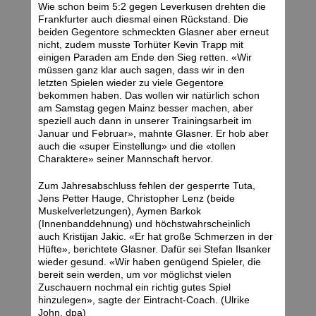
Wie schon beim 5:2 gegen Leverkusen drehten die
Frankfurter auch diesmal einen Rückstand. Die
beiden Gegentore schmeckten Glasner aber erneut
nicht, zudem musste Torhüter Kevin Trapp mit
einigen Paraden am Ende den Sieg retten. «Wir
müssen ganz klar auch sagen, dass wir in den
letzten Spielen wieder zu viele Gegentore
bekommen haben. Das wollen wir natürlich schon
am Samstag gegen Mainz besser machen, aber
speziell auch dann in unserer Trainingsarbeit im
Januar und Februar», mahnte Glasner. Er hob aber
auch die «super Einstellung» und die «tollen
Charaktere» seiner Mannschaft hervor.
Zum Jahresabschluss fehlen der gesperrte Tuta,
Jens Petter Hauge, Christopher Lenz (beide
Muskelverletzungen), Aymen Barkok
(Innenbanddehnung) und höchstwahrscheinlich
auch Kristijan Jakic. «Er hat große Schmerzen in der
Hüfte», berichtete Glasner. Dafür sei Stefan Ilsanker
wieder gesund. «Wir haben genügend Spieler, die
bereit sein werden, um vor möglichst vielen
Zuschauern nochmal ein richtig gutes Spiel
hinzulegen», sagte der Eintracht-Coach. (Ulrike
John, dpa)