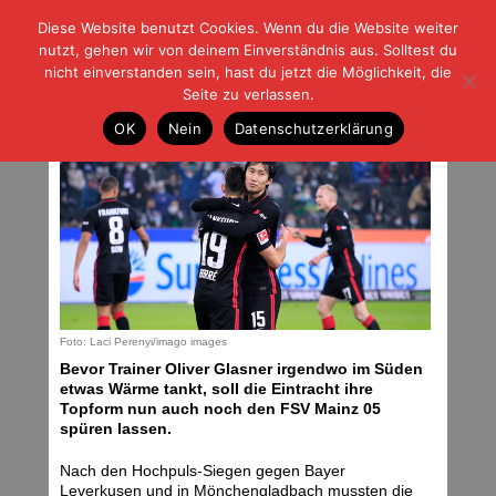
Diese Website benutzt Cookies. Wenn du die Website weiter
| | |
BLOG-G
Fußball und der Rest
nutzt, gehen wir von deinem Einverständnis aus. Solltest du
HOME
|
REGELN
|
IMPRESSUM
|
DATENSCHUTZ
nicht einverstanden sein, hast du jetzt die Möglichkeit, die
Seite zu verlassen.
Jetzt gegen Mainz
OK
Nein
Datenschutzerklärung
Samstag, 18.12.21 | 00:53 Uhr
Foto: Laci Perenyi/imago images
Bevor Trainer Oliver Glasner irgendwo im Süden
etwas Wärme tankt, soll die Eintracht ihre
Topform nun auch noch den FSV Mainz 05
spüren lassen.
Nach den Hochpuls-Siegen gegen Bayer
Leverkusen und in Mönchengladbach mussten die