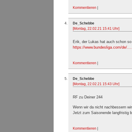
Kommentieren
|
De_Schebbe
[Montag, 22.02.21 15:41 Uhr]
Erik, der Lukas hat auch schon so 
https://www.bundesliga.com/de/...
Kommentieren
|
De_Schebbe
[Montag, 22.02.21 15:43 Uhr]
RF zu Deiner 244
Wenn wir da nicht nachbessern wir
Jetzt zum Saisonende langfristig
Kommentieren
|