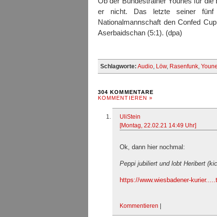
Ob der Bundestrainer Younes für die 
er nicht. Das letzte seiner fünf
Nationalmannschaft den Confed Cup
Aserbaidschan (5:1). (dpa)
Schlagworte:
Audio
,
Löw
,
Rasenfunk
,
Youn
304 KOMMENTARE
KOMMENTIEREN »
UliStein
[Montag, 22.02.21 14:49 Uhr]
Ok, dann hier nochmal:
Peppi jubiliert und lobt Heribert (ki
https://www.wiesbadener-kurier....
Kommentieren
|