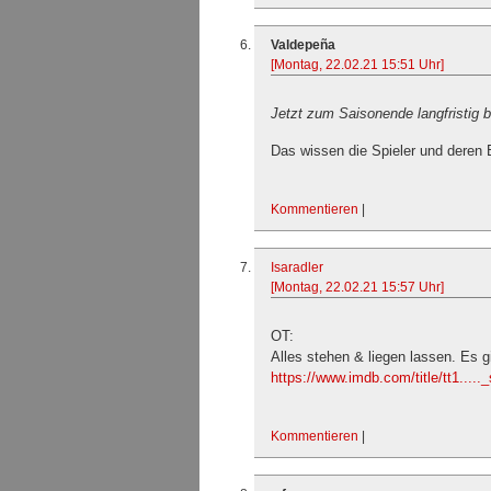
Valdepeña
[Montag, 22.02.21 15:51 Uhr]
Jetzt zum Saisonende langfristig
Das wissen die Spieler und deren 
Kommentieren
|
Isaradler
[Montag, 22.02.21 15:57 Uhr]
OT:
Alles stehen & liegen lassen. Es 
https://www.imdb.com/title/tt1.....
Kommentieren
|