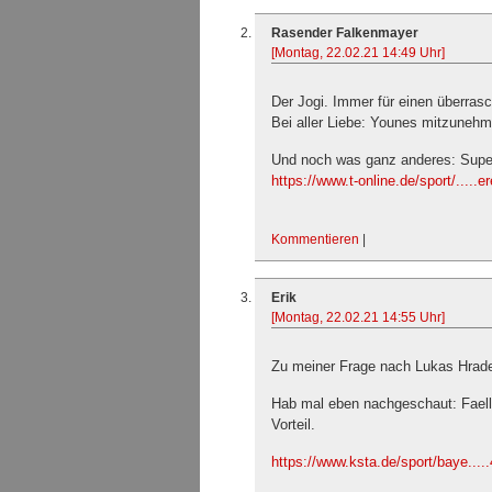
Rasender Falkenmayer
[Montag, 22.02.21 14:49 Uhr]
Der Jogi. Immer für einen überra
Bei aller Liebe: Younes mitzunehm
Und noch was ganz anderes: Superl
https://www.t-online.de/sport/.....er
Kommentieren
|
Erik
[Montag, 22.02.21 14:55 Uhr]
Zu meiner Frage nach Lukas Hrad
Hab mal eben nachgeschaut: Faell
Vorteil.
https://www.ksta.de/sport/baye...