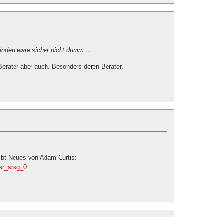
 binden wäre sicher nicht dumm …
Berater aber auch. Besonders deren Berater,
gibt Neues von Adam Curtis:
_sr_srsg_0