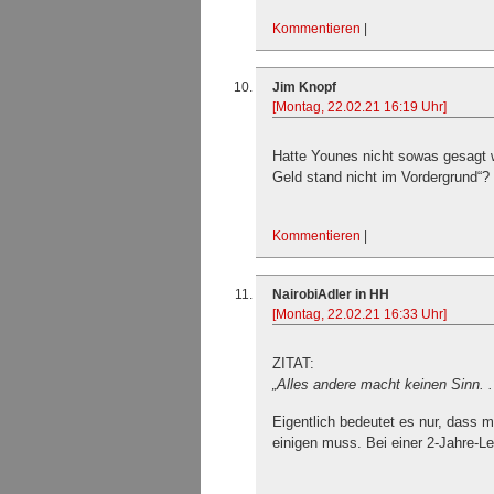
Kommentieren
|
Jim Knopf
[Montag, 22.02.21 16:19 Uhr]
Hatte Younes nicht sowas gesagt wi
Geld stand nicht im Vordergrund“?
Kommentieren
|
NairobiAdler in HH
[Montag, 22.02.21 16:33 Uhr]
ZITAT:
„Alles andere macht keinen Sinn. .
Eigentlich bedeutet es nur, dass 
einigen muss. Bei einer 2-Jahre-Le