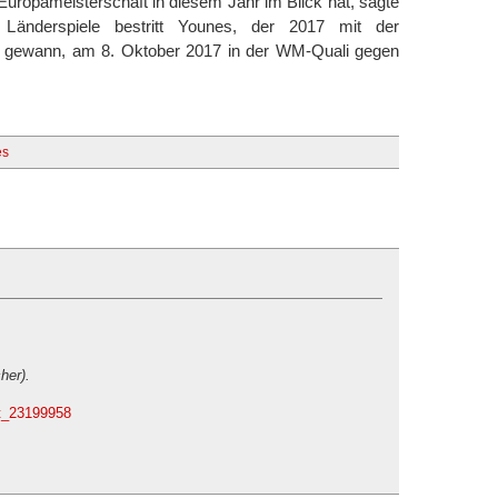
Europameisterschaft in diesem Jahr im Blick hat, sagte
 Länderspiele bestritt Younes, der 2017 mit der
 gewann, am 8. Oktober 2017 in der WM-Quali gegen
es
cher).
.t_23199958