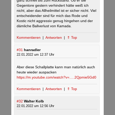
ganz schnell bis zum Rückstand. Ob er die
Gegentore gestern verhindert hätte weiß ich
nicht, aber das Allheilmittel ist er sicher nicht. Viel
entscheidender sind für mich das Rode und
Kostic nicht aggressiv genug hingehen und der
dämliche Ballverlust von Kamada.
Kommentieren
|
Antworten
|
⇑ Top
#31
hanradler
22.01.2022 um 12:37 Uhr
Aber diese Schallplatte kann man natürlich auch
heute wieder auspacken
https://m.youtube.com/watch?v=.....2Qpmie5Gd0
Kommentieren
|
Antworten
|
⇑ Top
#32
Walter Kolb
22.01.2022 um 12:56 Uhr