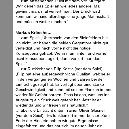
… zum anstehenden Duell mit dem VfB Stuttgart:
„Wir gehen das Spiel an wie jedes andere. Mal
gewinnt man, mal verliert man. Der Druck wird
kommen, wir sind allerdings eine junge Mannschaft
und müssen weiter machen.“
M
arkus Krösche…
… zum Spiel: „Überrascht von den Bielefeldern bin
ich nicht, wir haben die beiden Gegentore nicht gut
verteidigt und nach vorne nicht die nötige
Konsequenz gehabt. Wenn man hinten und vorne
nicht konsequent agiert, dann verliert man das
Spiel.“
… zur Rückkehr von Filip Kostic (vor dem Spiel):
„Filip hat eine außergewöhnliche Qualität, welche er
in den vergangenen Wochen und Jahren bei der
Eintracht gezeigt hat. Er verfügt über eine starke
Geschwindigkeit und kann mit seinen Flanken immer
wieder für Gefahr sorgen. Dass ist das, was uns ins
Augsburg ein Stück weit gefehlt hat. Jetzt ist er
wieder da und wir freuen uns natürlich.“
… über die Eintracht unter Trainer Oliver Glasner
(vor dem Spiel): „Es funktioniert immer besser. Zum
Ende der Hinserie haben wir gute Ergebnisse
eingefahren und das hat sich im neuen Jahr ein