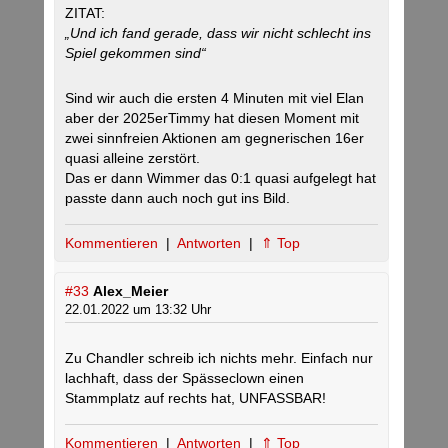
ZITAT:
„Und ich fand gerade, dass wir nicht schlecht ins
Spiel gekommen sind“
Sind wir auch die ersten 4 Minuten mit viel Elan
aber der 2025erTimmy hat diesen Moment mit
zwei sinnfreien Aktionen am gegnerischen 16er
quasi alleine zerstört.
Das er dann Wimmer das 0:1 quasi aufgelegt hat
passte dann auch noch gut ins Bild.
Kommentieren
|
Antworten
|
⇑ Top
#33
Alex_Meier
22.01.2022 um 13:32 Uhr
Zu Chandler schreib ich nichts mehr. Einfach nur
lachhaft, dass der Spässeclown einen
Stammplatz auf rechts hat, UNFASSBAR!
Kommentieren
|
Antworten
|
⇑ Top