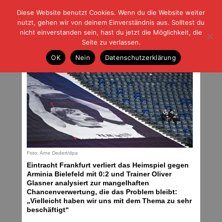
Diese Website benutzt Cookies. Wenn du die Website weiter
| | |
BLOG-G
Fußball und der Rest
nutzt, gehen wir von deinem Einverständnis aus. Solltest du
HOME
|
REGELN
|
IMPRESSUM
|
DATENSCHUTZ
nicht einverstanden sein, hast du jetzt die Möglichkeit, die
Seite zu verlassen.
Mal gewinnt man, mal verliert man
OK
Nein
Datenschutzerklärung
Samstag, 22.01.22 | 07:00 Uhr
Foto: Arne Dedert/dpa
Eintracht Frankfurt verliert das Heimspiel gegen
Arminia Bielefeld mit 0:2 und Trainer Oliver
Glasner analysiert zur mangelhaften
Chancenverwertung, die das Problem bleibt:
„Vielleicht haben wir uns mit dem Thema zu sehr
beschäftigt“