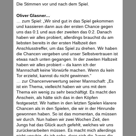
Die Stimmen vor und nach dem Spiel.
Oliver Glasner…
… zum Spiel: „Wir sind gut in das Spiel gekommen
und kassieren dann aus der ersten Chance gegen
uns das 0:1 und aus der zweiten das 0:2. Danach
haben wir alles probiert, allerdings brauchst du am
liebsten bereits in der ersten Halbzeit den
Anschlusstreffer, um das Spiel zu drehen. Wir haben
die Chancen vergeben und unser Selbstvertrauen ist
etwas nach unten gegangen. In der zweiten Halbzeit
haben wir alles probiert – da kann ich der
Mannschaft keine Vorwürfe machen. Wenn du kein
Tor erzielst, kannst du nicht gewinnen.“
… zur Chancenverwertung seiner Mannschaft: „Es
ist ein Thema, vielleicht haben wir uns mit dem
Thema ein wenig zu sehr beschäftigt. Es macht den
Anschein, als hätte sich das in den Köpfen
festgesetzt. Wir hatten in den letzten Spielen klarere
Chancen als in den Spielen, die wir in der Hinrunde
gewonnen haben. So ist das momentan, da müssen
wir durch. Nun haben wir zwei Wochen Zeit, den
Jungs hat das Glück auch gefehlt, welches wir uns
zurückerarbeiten müssen. Es macht mich allerdings
nicht unruhig, da ich sehe, dass sich die Jungs die