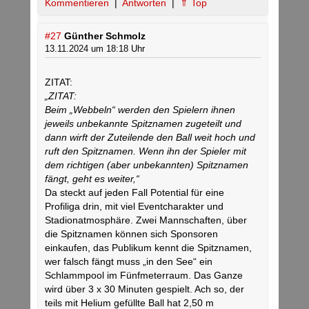
Kommentieren
|
Antworten
|
⇑ Top
#27
Günther Schmolz
13.11.2024 um 18:18 Uhr
ZITAT:
„ZITAT:
Beim „Webbeln“ werden den Spielern ihnen
jeweils unbekannte Spitznamen zugeteilt und
dann wirft der Zuteilende den Ball weit hoch und
ruft den Spitznamen. Wenn ihn der Spieler mit
dem richtigen (aber unbekannten) Spitznamen
fängt, geht es weiter,“
Da steckt auf jeden Fall Potential für eine
Profiliga drin, mit viel Eventcharakter und
Stadionatmosphäre. Zwei Mannschaften, über
die Spitznamen können sich Sponsoren
einkaufen, das Publikum kennt die Spitznamen,
wer falsch fängt muss „in den See“ ein
Schlammpool im Fünfmeterraum. Das Ganze
wird über 3 x 30 Minuten gespielt. Ach so, der
teils mit Helium gefüllte Ball hat 2,50 m