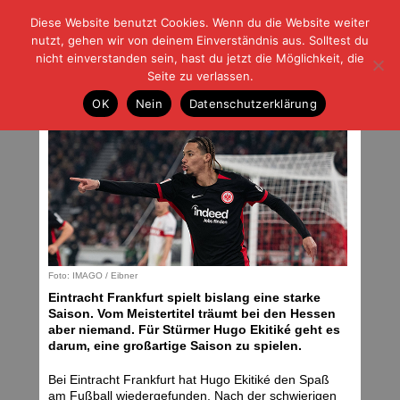
Diese Website benutzt Cookies. Wenn du die Website weiter
| | |
BLOG-G
Fußball und der Rest
nutzt, gehen wir von deinem Einverständnis aus. Solltest du
HOME
|
REGELN
|
IMPRESSUM
|
DATENSCHUTZ
nicht einverstanden sein, hast du jetzt die Möglichkeit, die
Seite zu verlassen.
Meistertitel noch weit weg
OK
Nein
Datenschutzerklärung
Mittwoch, 13.11.24 | 13:00 Uhr
Foto: IMAGO / Eibner
Eintracht Frankfurt spielt bislang eine starke
Saison. Vom Meistertitel träumt bei den Hessen
aber niemand. Für Stürmer Hugo Ekitiké geht es
darum, eine großartige Saison zu spielen.
Bei Eintracht Frankfurt hat Hugo Ekitiké den Spaß
am Fußball wiedergefunden. Nach der schwierigen