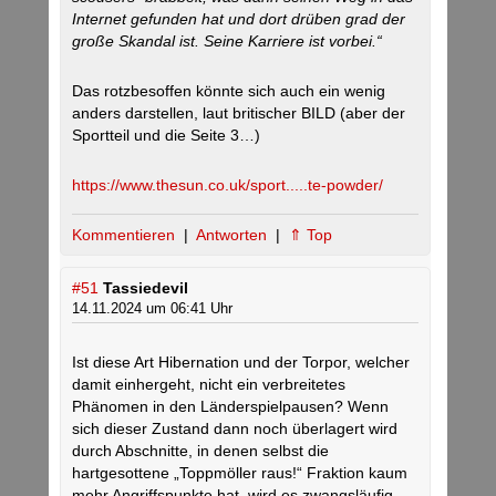
Internet gefunden hat und dort drüben grad der
große Skandal ist. Seine Karriere ist vorbei.“
Das rotzbesoffen könnte sich auch ein wenig
anders darstellen, laut britischer BILD (aber der
Sportteil und die Seite 3…)
https://www.thesun.co.uk/sport.....te-powder/
Kommentieren
|
Antworten
|
⇑ Top
#51
Tassiedevil
14.11.2024 um 06:41 Uhr
Ist diese Art Hibernation und der Torpor, welcher
damit einhergeht, nicht ein verbreitetes
Phänomen in den Länderspielpausen? Wenn
sich dieser Zustand dann noch überlagert wird
durch Abschnitte, in denen selbst die
hartgesottene „Toppmöller raus!“ Fraktion kaum
mehr Angriffspunkte hat, wird es zwangsläufig