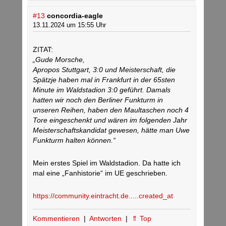
#13
concordia-eagle
13.11.2024 um 15:55 Uhr
ZITAT:
„Gude Morsche,
Apropos Stuttgart, 3:0 und Meisterschaft, die
Spätzje haben mal in Frankfurt in der 65sten
Minute im Waldstadion 3:0 geführt. Damals
hatten wir noch den Berliner Funkturm in
unseren Reihen, haben den Maultaschen noch 4
Tore eingeschenkt und wären im folgenden Jahr
Meisterschaftskandidat gewesen, hätte man Uwe
Funkturm halten können.“
Mein erstes Spiel im Waldstadion. Da hatte ich
mal eine „Fanhistorie“ im UE geschrieben.
https://community.eintracht.de.....created_at
Kommentieren
|
Antworten
|
⇑ Top