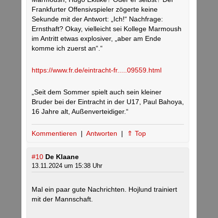
Frankfurter Offensivspieler zögerte keine
Sekunde mit der Antwort: „Ich!“ Nachfrage:
Ernsthaft? Okay, vielleicht sei Kollege Marmoush
im Antritt etwas explosiver, „aber am Ende
komme ich zuerst an“.“
https://www.fr.de/eintracht-fr.....09559.html
„Seit dem Sommer spielt auch sein kleiner
Bruder bei der Eintracht in der U17, Paul Bahoya,
16 Jahre alt, Außenverteidiger.“
Kommentieren
|
Antworten
|
⇑ Top
#10
De Klaane
13.11.2024 um 15:38 Uhr
Mal ein paar gute Nachrichten. Hojlund trainiert
mit der Mannschaft.