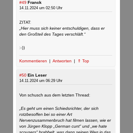
#49
Franck
14.11.2024 um 02:50 Uhr
ZITAT:
„Hier muss sich keiner entschuldigen, dass er
den Großteil des Tages verschläft.“
:-))
Kommentieren
|
Antworten
|
⇑ Top
#50
Ein Leser
14.11.2024 um 06:29 Uhr
Von schusch aus dem letzten Thread:
„Es geht um einen Schiedsrichter, der sich
rotzbesoffen bei so einer Art
Nervenzusammenbruch hat filmen lassen, wie er
von Jürgen Klopp „German cunt“ und „we hate
scousers“ brabbelt, was dann seinen Weg in das