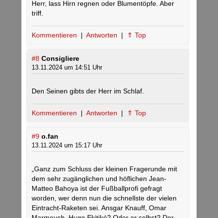
Herr, lass Hirn regnen oder Blumentöpfe. Aber
triff.
Kommentieren
|
Antworten
|
⇑ Top
#8
Consigliere
13.11.2024 um 14:51 Uhr
Den Seinen gibts der Herr im Schlaf.
Kommentieren
|
Antworten
|
⇑ Top
#9
o.fan
13.11.2024 um 15:17 Uhr
„Ganz zum Schluss der kleinen Fragerunde mit
dem sehr zugänglichen und höflichen Jean-
Matteo Bahoya ist der Fußballprofi gefragt
worden, wer denn nun die schnellste der vielen
Eintracht-Raketen sei. Ansgar Knauff, Omar
Marmoush, Hugo Ekitiké? Oder er selbst? Der