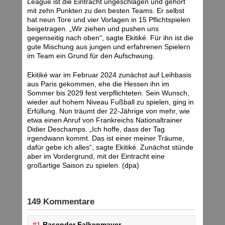
League ist die Eintracht ungeschlagen und gehört
mit zehn Punkten zu den besten Teams. Er selbst
hat neun Tore und vier Vorlagen in 15 Pflichtspielen
beigetragen. „Wir ziehen und pushen uns
gegenseitig nach oben“, sagte Ekitiké. Für ihn ist die
gute Mischung aus jungen und erfahrenen Spielern
im Team ein Grund für den Aufschwung.
Ekitiké war im Februar 2024 zunächst auf Leihbasis
aus Paris gekommen, ehe die Hessen ihn im
Sommer bis 2029 fest verpflichteten. Sein Wunsch,
wieder auf hohem Niveau Fußball zu spielen, ging in
Erfüllung. Nun träumt der 22-Jährige von mehr, wie
etwa einen Anruf von Frankreichs Nationaltrainer
Didier Deschamps. „Ich hoffe, dass der Tag
irgendwann kommt. Das ist einer meiner Träume,
dafür gebe ich alles“, sagte Ekitiké. Zunächst stünde
aber im Vordergrund, mit der Eintracht eine
großartige Saison zu spielen. (dpa)
149 Kommentare
#1
Rasender Falkenmayer