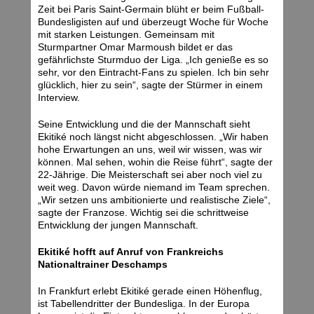
Zeit bei Paris Saint-Germain blüht er beim Fußball-
Bundesligisten auf und überzeugt Woche für Woche
mit starken Leistungen. Gemeinsam mit
Sturmpartner Omar Marmoush bildet er das
gefährlichste Sturmduo der Liga. „Ich genieße es so
sehr, vor den Eintracht-Fans zu spielen. Ich bin sehr
glücklich, hier zu sein“, sagte der Stürmer in einem
Interview.
Seine Entwicklung und die der Mannschaft sieht
Ekitiké noch längst nicht abgeschlossen. „Wir haben
hohe Erwartungen an uns, weil wir wissen, was wir
können. Mal sehen, wohin die Reise führt“, sagte der
22-Jährige. Die Meisterschaft sei aber noch viel zu
weit weg. Davon würde niemand im Team sprechen.
„Wir setzen uns ambitionierte und realistische Ziele“,
sagte der Franzose. Wichtig sei die schrittweise
Entwicklung der jungen Mannschaft.
Ekitiké hofft auf Anruf von Frankreichs
Nationaltrainer Deschamps
In Frankfurt erlebt Ekitiké gerade einen Höhenflug,
ist Tabellendritter der Bundesliga. In der Europa