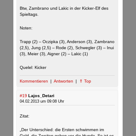
Btw, Zambrano und Lakic in der Kicker-Elf des
Spieltags.
Noten:
Trapp (2) – Oczipka (3), Anderson (3), Zambrano
(2,5), Jung (2,5) – Rode (2), Schwegler (3) – Inui
(3), Meier (3), Aigner (2) – Lakic (1)
Quelel: Kicker
Kommentieren
|
Antworten
|
⇑ Top
#19
Lajos_Detari
04.02.2013 um 09:08 Uhr
Zitat:
„Der Unterschied: die Ersten schwimmen im
Geld, die Zweiten gehen vor die Hunde. So ist es