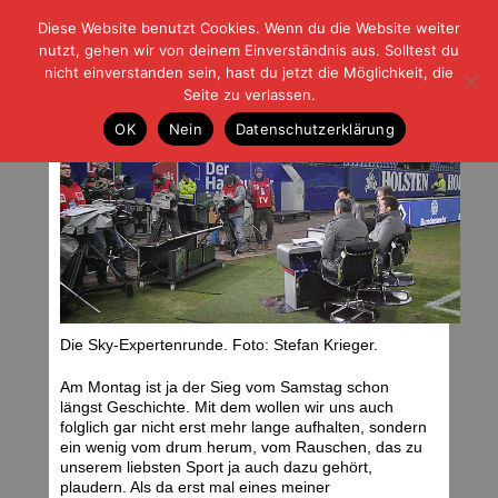
Diese Website benutzt Cookies. Wenn du die Website weiter
| | |
BLOG-G
Fußball und der Rest
nutzt, gehen wir von deinem Einverständnis aus. Solltest du
HOME
|
REGELN
|
IMPRESSUM
|
DATENSCHUTZ
nicht einverstanden sein, hast du jetzt die Möglichkeit, die
Seite zu verlassen.
Nach dem Spiel beginnt die Arbeit
OK
Nein
Datenschutzerklärung
Montag, 04.02.13 | 06:51 Uhr
Die Sky-Expertenrunde. Foto: Stefan Krieger.
Am Montag ist ja der Sieg vom Samstag schon
längst Geschichte. Mit dem wollen wir uns auch
folglich gar nicht erst mehr lange aufhalten, sondern
ein wenig vom drum herum, vom Rauschen, das zu
unserem liebsten Sport ja auch dazu gehört,
plaudern. Als da erst mal eines meiner