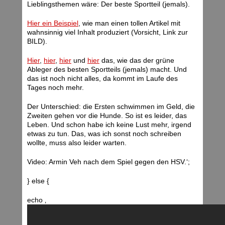
Lieblingsthemen wäre: Der beste Sportteil (jemals).
Hier ein Beispiel
, wie man einen tollen Artikel mit
wahnsinnig viel Inhalt produziert (Vorsicht, Link zur
BILD).
Hier
,
hier
,
hier
und
hier
das, wie das der grüne
Ableger des besten Sportteils (jemals) macht. Und
das ist noch nicht alles, da kommt im Laufe des
Tages noch mehr.
Der Unterschied: die Ersten schwimmen im Geld, die
Zweiten gehen vor die Hunde. So ist es leider, das
Leben. Und schon habe ich keine Lust mehr, irgend
etwas zu tun. Das, was ich sonst noch schreiben
wollte, muss also leider warten.
Video: Armin Veh nach dem Spiel gegen den HSV.‘;
} else {
echo ‚