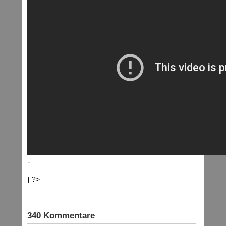
‚;
} ?>
340 Kommentare