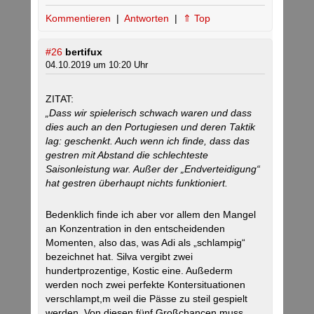
Kommentieren
|
Antworten
|
⇑ Top
#26
bertifux
04.10.2019 um 10:20 Uhr
ZITAT:
„Dass wir spielerisch schwach waren und dass
dies auch an den Portugiesen und deren Taktik
lag: geschenkt. Auch wenn ich finde, dass das
gestren mit Abstand die schlechteste
Saisonleistung war. Außer der „Endverteidigung“
hat gestren überhaupt nichts funktioniert.
Bedenklich finde ich aber vor allem den Mangel
an Konzentration in den entscheidenden
Momenten, also das, was Adi als „schlampig“
bezeichnet hat. Silva vergibt zwei
hundertprozentige, Kostic eine. Außederm
werden noch zwei perfekte Kontersituationen
verschlampt,m weil die Pässe zu steil gespielt
werden. Von diesen fünf Großchancen muss