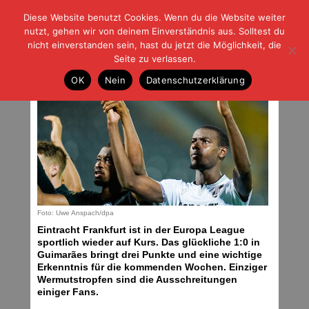
Diese Website benutzt Cookies. Wenn du die Website weiter
| | |
BLOG-G
Fußball und der Rest
nutzt, gehen wir von deinem Einverständnis aus. Solltest du
HOME
|
REGELN
|
IMPRESSUM
|
DATENSCHUTZ
nicht einverstanden sein, hast du jetzt die Möglichkeit, die
Seite zu verlassen.
Nicht gut, aber gewonnen
OK
Nein
Datenschutzerklärung
Freitag, 04.10.19 | 07:11 Uhr
Foto: Uwe Anspach/dpa
Eintracht Frankfurt ist in der Europa League
sportlich wieder auf Kurs. Das glückliche 1:0 in
Guimarães bringt drei Punkte und eine wichtige
Erkenntnis für die kommenden Wochen. Einziger
Wermutstropfen sind die Ausschreitungen
einiger Fans.