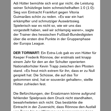
Adi Hütter bemühte sich erst gar nicht, die Leistung
seiner Schützlinge beim schmeichelhaften 1:0 (1:0)-
Sieg von Eintracht Frankfurt gegen Vitoria
Guimarães schön zu reden. «Es war ein hart
erkämpfter und schmutziger Auswärtssieg.
Spielerisch war es nicht so, wie wir uns das
vorgestellt haben, weil wir schlampig waren», sagte
der Trainer des hessischen Fußball-Bundesligisten
über die ersten drei Punkte in der Gruppenphase
der Europa League.
DER TORWART:
Ein Extra-Lob gab es von Hütter für
Keeper Frederik Rönnow, der erstmals seit knapp
einem Jahr für den an der Schulter operierten
Nationaltorhüter Kevin Trapp zwischen den Pfosten
stand. «Es freut mich extrem für ihn, dass er zu Null
gespielt hat. Die Schüsse, die auf das Tor
gekommen sind, hat er souverän gehalten», stellte
Hütter zufrieden fest.
Die Befürchtungen, der Ersatzmann könne aufgrund
fehlender Spielpraxis dem Druck nicht standhalten,
bewahrheiteten sich nicht. Das bestärkte die
Eintracht in der Zuversicht, dass Rönnow den Ausfall