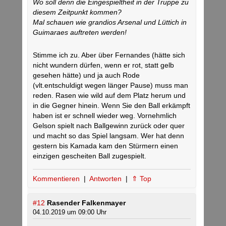
Wo soll denn die Eingespieltheit in der Truppe zu
diesem Zeitpunkt kommen?
Mal schauen wie grandios Arsenal und Lüttich in
Guimaraes auftreten werden!
Stimme ich zu. Aber über Fernandes (hätte sich
nicht wundern dürfen, wenn er rot, statt gelb
gesehen hätte) und ja auch Rode
(vlt.entschuldigt wegen länger Pause) muss man
reden. Rasen wie wild auf dem Platz herum und
in die Gegner hinein. Wenn Sie den Ball erkämpft
haben ist er schnell wieder weg. Vornehmlich
Gelson spielt nach Ballgewinn zurück oder quer
und macht so das Spiel langsam. Wer hat denn
gestern bis Kamada kam den Stürmern einen
einzigen gescheiten Ball zugespielt.
Kommentieren
|
Antworten
|
⇑ Top
#12
Rasender Falkenmayer
04.10.2019 um 09:00 Uhr