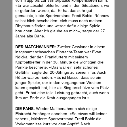
von Trapp bis zur Winterpause kompensieren kann.
«Er war absolut fehlerfrei und in den Situationen, wo
er gefordert wurde, da. Er hat das sehr gut
gemacht», lobte Sportvorstand Fredi Bobic. Rönnow
selbst blieb bescheiden: «Ich muss noch meinen
Rhythmus finden und werde dafür einige Spiele
brauchen. Aber ich glaube an mich», sagte der 27
Jahre alte Däne.
DER MATCHWINNER:
Zweiter Gewinner in einem
insgesamt schwachen Eintracht-Team war Evan
Ndicka, der den Frankfurtern mit seinem
Kopfballtreffer in der 36. Minute die wichtigen drei
Punkte bescherte. «Das war ein sehr schönes
Gefühl», sagte der 20-Jährige zu seinem Tor. Auch
Hütter war zufrieden: «Es ist klasse, dass so ein
junger Spieler, der in den vergangenen Wochen
kaum gespielt hat, hier als Siegtorschütze vom Platz
geht. Er hat eine tolle Leistung gebracht, auch wenn
ihm am Ende die Kraft ausgegangen ist.»
DIE FANS:
Wieder Mal benahmen sich einige
Eintracht-Anhänger daneben. «So etwas will keiner
sehen», kritisierte Sportvorstand Fredi Bobic die
Vorkommnisse kurz vor dem Anpfiff. Nach