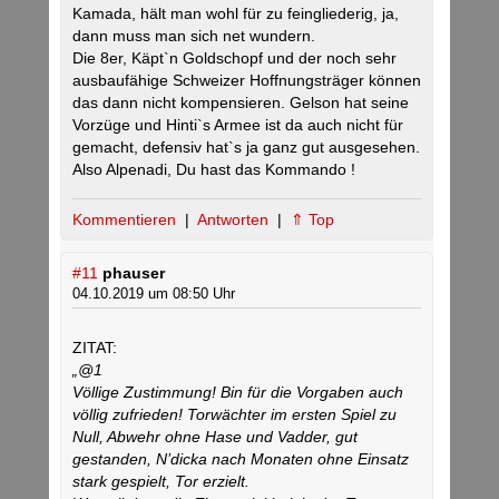
Kamada, hält man wohl für zu feingliederig, ja,
dann muss man sich net wundern.
Die 8er, Käpt`n Goldschopf und der noch sehr
ausbaufähige Schweizer Hoffnungsträger können
das dann nicht kompensieren. Gelson hat seine
Vorzüge und Hinti`s Armee ist da auch nicht für
gemacht, defensiv hat`s ja ganz gut ausgesehen.
Also Alpenadi, Du hast das Kommando !
Kommentieren
|
Antworten
|
⇑ Top
#11
phauser
04.10.2019 um 08:50 Uhr
ZITAT:
„@1
Völlige Zustimmung! Bin für die Vorgaben auch
völlig zufrieden! Torwächter im ersten Spiel zu
Null, Abwehr ohne Hase und Vadder, gut
gestanden, N’dicka nach Monaten ohne Einsatz
stark gespielt, Tor erzielt.