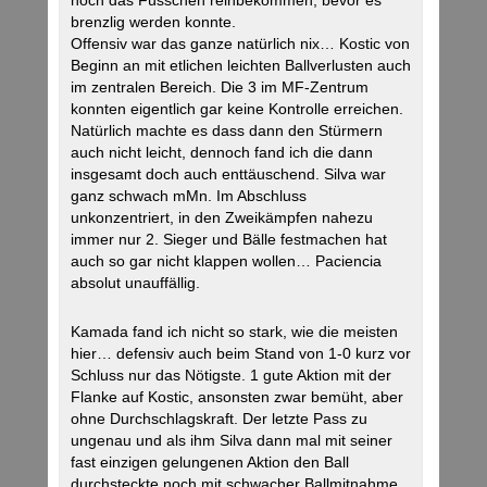
noch das Füsschen reinbekommen, bevor es
brenzlig werden konnte.
Offensiv war das ganze natürlich nix… Kostic von
Beginn an mit etlichen leichten Ballverlusten auch
im zentralen Bereich. Die 3 im MF-Zentrum
konnten eigentlich gar keine Kontrolle erreichen.
Natürlich machte es dass dann den Stürmern
auch nicht leicht, dennoch fand ich die dann
insgesamt doch auch enttäuschend. Silva war
ganz schwach mMn. Im Abschluss
unkonzentriert, in den Zweikämpfen nahezu
immer nur 2. Sieger und Bälle festmachen hat
auch so gar nicht klappen wollen… Paciencia
absolut unauffällig.
Kamada fand ich nicht so stark, wie die meisten
hier… defensiv auch beim Stand von 1-0 kurz vor
Schluss nur das Nötigste. 1 gute Aktion mit der
Flanke auf Kostic, ansonsten zwar bemüht, aber
ohne Durchschlagskraft. Der letzte Pass zu
ungenau und als ihm Silva dann mal mit seiner
fast einzigen gelungenen Aktion den Ball
durchsteckte noch mit schwacher Ballmitnahme.