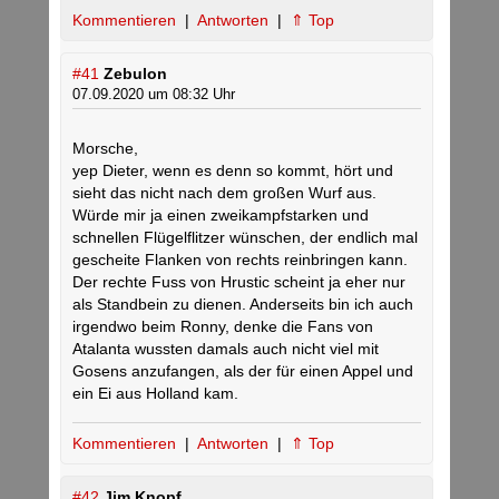
Kommentieren
|
Antworten
|
⇑ Top
#41
Zebulon
07.09.2020 um 08:32 Uhr
Morsche,
yep Dieter, wenn es denn so kommt, hört und
sieht das nicht nach dem großen Wurf aus.
Würde mir ja einen zweikampfstarken und
schnellen Flügelflitzer wünschen, der endlich mal
gescheite Flanken von rechts reinbringen kann.
Der rechte Fuss von Hrustic scheint ja eher nur
als Standbein zu dienen. Anderseits bin ich auch
irgendwo beim Ronny, denke die Fans von
Atalanta wussten damals auch nicht viel mit
Gosens anzufangen, als der für einen Appel und
ein Ei aus Holland kam.
Kommentieren
|
Antworten
|
⇑ Top
#42
Jim Knopf