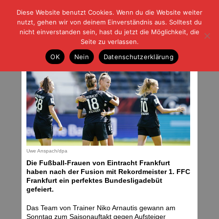
Diese Website benutzt Cookies. Wenn du die Website weiter
| | |
BLOG-G
Fußball und der Rest
nutzt, gehen wir von deinem Einverständnis aus. Solltest du
HOME
|
REGELN
|
IMPRESSUM
|
DATENSCHUTZ
nicht einverstanden sein, hast du jetzt die Möglichkeit, die
Seite zu verlassen.
Perfektes Debüt
OK
Nein
Datenschutzerklärung
Sonntag, 06.09.20 | 16:28 Uhr
Uwe Anspach/dpa
Die Fußball-Frauen von Eintracht Frankfurt
haben nach der Fusion mit Rekordmeister 1. FFC
Frankfurt ein perfektes Bundesligadebüt
gefeiert.
Das Team von Trainer Niko Arnautis gewann am
Sonntag zum Saisonauftakt gegen Aufsteiger