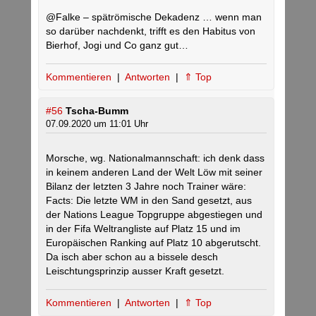
@Falke – spätrömische Dekadenz … wenn man
so darüber nachdenkt, trifft es den Habitus von
Bierhof, Jogi und Co ganz gut…
Kommentieren
|
Antworten
|
⇑ Top
#56
Tscha-Bumm
07.09.2020 um 11:01 Uhr
Morsche, wg. Nationalmannschaft: ich denk dass
in keinem anderen Land der Welt Löw mit seiner
Bilanz der letzten 3 Jahre noch Trainer wäre:
Facts: Die letzte WM in den Sand gesetzt, aus
der Nations League Topgruppe abgestiegen und
in der Fifa Weltrangliste auf Platz 15 und im
Europäischen Ranking auf Platz 10 abgerutscht.
Da isch aber schon au a bissele desch
Leischtungsprinzip ausser Kraft gesetzt.
Kommentieren
|
Antworten
|
⇑ Top