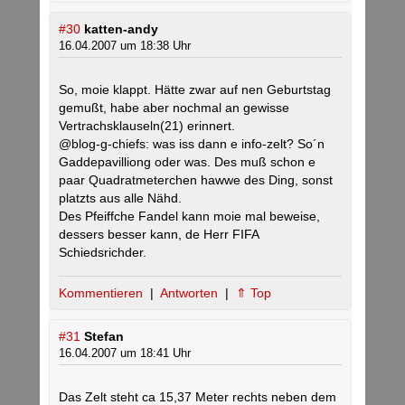
#30
katten-andy
16.04.2007 um 18:38 Uhr
So, moie klappt. Hätte zwar auf nen Geburtstag
gemußt, habe aber nochmal an gewisse
Vertrachsklauseln(21) erinnert.
@blog-g-chiefs: was iss dann e info-zelt? So´n
Gaddepavilliong oder was. Des muß schon e
paar Quadratmeterchen hawwe des Ding, sonst
platzts aus alle Nähd.
Des Pfeiffche Fandel kann moie mal beweise,
dessers besser kann, de Herr FIFA
Schiedsrichder.
Kommentieren
|
Antworten
|
⇑ Top
#31
Stefan
16.04.2007 um 18:41 Uhr
Das Zelt steht ca 15,37 Meter rechts neben dem