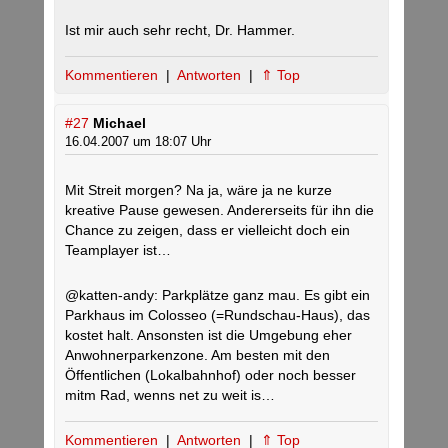
Ist mir auch sehr recht, Dr. Hammer.
Kommentieren
|
Antworten
|
⇑ Top
#27
Michael
16.04.2007 um 18:07 Uhr
Mit Streit morgen? Na ja, wäre ja ne kurze
kreative Pause gewesen. Andererseits für ihn die
Chance zu zeigen, dass er vielleicht doch ein
Teamplayer ist…
@katten-andy: Parkplätze ganz mau. Es gibt ein
Parkhaus im Colosseo (=Rundschau-Haus), das
kostet halt. Ansonsten ist die Umgebung eher
Anwohnerparkenzone. Am besten mit den
Öffentlichen (Lokalbahnhof) oder noch besser
mitm Rad, wenns net zu weit is…
Kommentieren
|
Antworten
|
⇑ Top