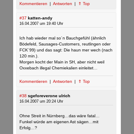
Kommentieren
|
Antworten
|
⇑ Top
#37
katten-andy
16.04.2007 um 19:40 Uhr
Ich hab wieder mal so´n Bauchgefühl (ähnlich
Bödefeld, Sausages-Customers, reutlingen oder
FCK´99) und das sagt: Die haun mer wech (nach
120 min.).
Morgen kocht der Main in SH, aber nicht weil
Oxxebach illegal Chemiekalien einleitet…
Kommentieren
|
Antworten
|
⇑ Top
#38
sgeforeverone ulrich
16.04.2007 um 20:24 Uhr
Ohne Streit in Nürnberg…das wäre fatal…
Funkel würde am eigenen Ast sägen…mit
Erfolg…?