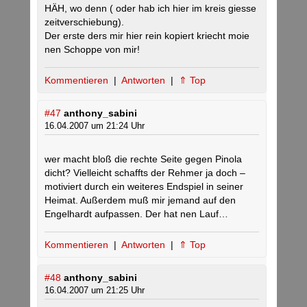
HÄH, wo denn ( oder hab ich hier im kreis giesse
zeitverschiebung).
Der erste ders mir hier rein kopiert kriecht moie
nen Schoppe von mir!
Kommentieren
|
Antworten
|
⇑ Top
#47
anthony_sabini
16.04.2007 um 21:24 Uhr
wer macht bloß die rechte Seite gegen Pinola
dicht? Vielleicht schaffts der Rehmer ja doch –
motiviert durch ein weiteres Endspiel in seiner
Heimat. Außerdem muß mir jemand auf den
Engelhardt aufpassen. Der hat nen Lauf…
Kommentieren
|
Antworten
|
⇑ Top
#48
anthony_sabini
16.04.2007 um 21:25 Uhr