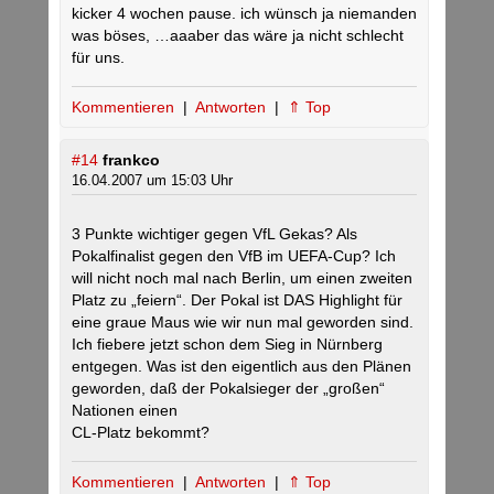
kicker 4 wochen pause. ich wünsch ja niemanden
was böses, …aaaber das wäre ja nicht schlecht
für uns.
Kommentieren
|
Antworten
|
⇑ Top
#14
frankco
16.04.2007 um 15:03 Uhr
3 Punkte wichtiger gegen VfL Gekas? Als
Pokalfinalist gegen den VfB im UEFA-Cup? Ich
will nicht noch mal nach Berlin, um einen zweiten
Platz zu „feiern“. Der Pokal ist DAS Highlight für
eine graue Maus wie wir nun mal geworden sind.
Ich fiebere jetzt schon dem Sieg in Nürnberg
entgegen. Was ist den eigentlich aus den Plänen
geworden, daß der Pokalsieger der „großen“
Nationen einen
CL-Platz bekommt?
Kommentieren
|
Antworten
|
⇑ Top