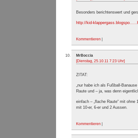
Besonders berichtenswert und gerad
http://kid-klappergass.blogspo....
Kommentieren
|
MrBoccia
[Dienstag, 25.10.11 7:23 Uhr]
ZITAT:
„nur habe ich als Fußball-Banause
Raute und – ja, was denn eigentlic
einfach – „flache Raute“ mit ohne 
mit 10-er, 6-er und 2 Aussen.
Kommentieren
|