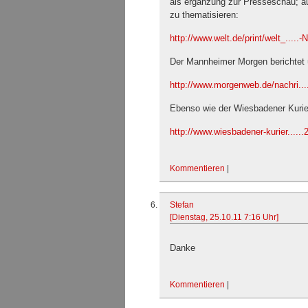
als ergänzung zur Presseschau; au
zu thematisieren:
http://www.welt.de/print/welt_.....-
Der Mannheimer Morgen berichtet 
http://www.morgenweb.de/nachri...
Ebenso wie der Wiesbadener Kurie
http://www.wiesbadener-kurier.....
Kommentieren
|
Stefan
[Dienstag, 25.10.11 7:16 Uhr]
Danke
Kommentieren
|