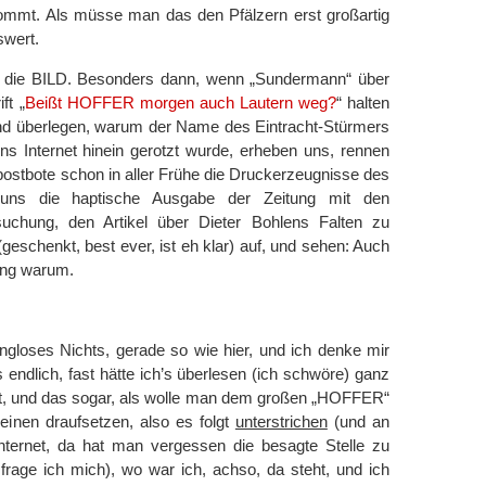
kommt. Als müsse man das den Pfälzern erst großartig
swert.
h die BILD. Besonders dann, wenn „Sundermann“ über
ft „
Beißt HOFFER morgen auch Lautern weg?
“ halten
und überlegen, warum der Name des Eintracht-Stürmers
ins Internet hinein gerotzt wurde, erheben uns, rennen
postbote schon in aller Frühe die Druckerzeugnisse des
 uns die haptische Ausgabe der Zeitung mit den
suchung, den Artikel über Dieter Bohlens Falten zu
geschenkt, best ever, ist eh klar) auf, und sehen: Auch
ung warum.
ngloses Nichts, gerade so wie hier, und ich denke mir
endlich, fast hätte ich’s überlesen (ich schwöre) ganz
mt, und das sogar, als wolle man dem großen „HOFFER“
inen draufsetzen, also es folgt
unterstrichen
(und an
Internet, da hat man vergessen die besagte Stelle zu
frage ich mich), wo war ich, achso, da steht, und ich