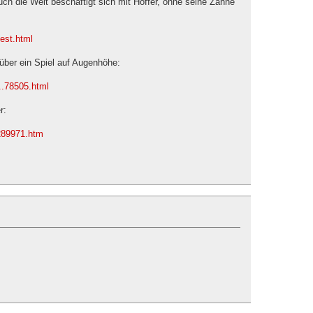
ch die Welt beschäftigt sich mit Hoffer, ohne seine Zähne
Nest.html
über ein Spiel auf Augenhöhe:
..78505.html
r:
.289971.htm