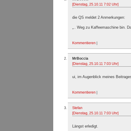
[Dienstag, 25.10.11 7:02 Uhr]
die QS meldet 2 Anmerkungen:
„.. Weg zu Kaffeemaschine bin. 
Kommentieren
|
MrBoccia
[Dienstag, 25.10.11 7:03 Uhr]
ui, im Augenblick meines Beitrages
Kommentieren
|
Stefan
[Dienstag, 25.10.11 7:03 Uhr]
Längst erledigt.