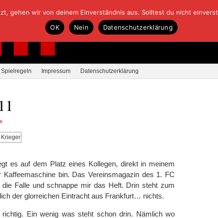
, gehen wir von deinem Einverständnis aus. Solltest du nicht einverstan
OK
Nein
Datenschutzerklärung
Spielregeln
Impressum
Datenschutzerklärung
11
e
egt es auf dem Platz eines Kollegen, direkt in meinem
r Kaffeemaschine bin. Das Vereinsmagazin des 1. FC
in die Falle und schnappe mir das Heft. Drin steht zum
h der glorreichen Eintracht aus Frankfurt… nichts.
richtig. Ein wenig was steht schon drin. Nämlich wo