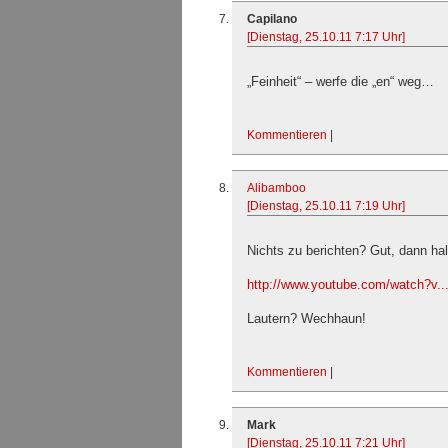
Capilano
[Dienstag, 25.10.11 7:17 Uhr]
„Feinheit“ – werfe die „en“ weg…
Kommentieren
|
Alibamboo
[Dienstag, 25.10.11 7:19 Uhr]
Nichts zu berichten? Gut, dann hal
http://www.youtube.com/watch?v.
Lautern? Wechhaun!
Kommentieren
|
Mark
[Dienstag, 25.10.11 7:21 Uhr]