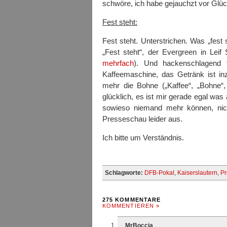
schwöre, ich habe gejauchzt vor Glü
Fest steht:
Fest steht. Unterstrichen. Was „fest s
„Fest steht“, der Evergreen in Lei
mehrfach
). Und hackenschlagend 
Kaffeemaschine, das Getränk ist inz
mehr die Bohne („Kaffee“, „Bohne“,
glücklich, es ist mir gerade egal was
sowieso niemand mehr können, nic
Presseschau leider aus.
Ich bitte um Verständnis.
Schlagworte:
DFB-Pokal
,
Kaiserslautern
,
Pr
275 KOMMENTARE
KOMMENTIEREN »
MrBoccia