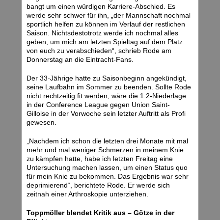
bangt um einen würdigen Karriere-Abschied. Es
werde sehr schwer für ihn, „der Mannschaft nochmal
sportlich helfen zu können im Verlauf der restlichen
Saison. Nichtsdestotrotz werde ich nochmal alles
geben, um mich am letzten Spieltag auf dem Platz
von euch zu verabschieden“, schrieb Rode am
Donnerstag an die Eintracht-Fans.
Der 33-Jährige hatte zu Saisonbeginn angekündigt,
seine Laufbahn im Sommer zu beenden. Sollte Rode
nicht rechtzeitig fit werden, wäre die 1:2-Niederlage
in der Conference League gegen Union Saint-
Gilloise in der Vorwoche sein letzter Auftritt als Profi
gewesen.
„Nachdem ich schon die letzten drei Monate mit mal
mehr und mal weniger Schmerzen in meinem Knie
zu kämpfen hatte, habe ich letzten Freitag eine
Untersuchung machen lassen, um einen Status quo
für mein Knie zu bekommen. Das Ergebnis war sehr
deprimierend“, berichtete Rode. Er werde sich
zeitnah einer Arthroskopie unterziehen.
Toppmöller blendet Kritik aus – Götze in der