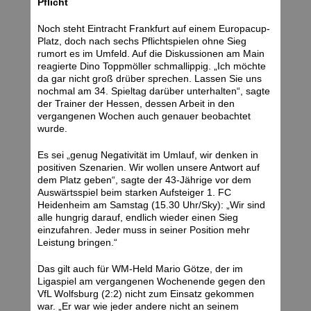
Pflicht
Noch steht Eintracht Frankfurt auf einem Europacup-
Platz, doch nach sechs Pflichtspielen ohne Sieg
rumort es im Umfeld. Auf die Diskussionen am Main
reagierte Dino Toppmöller schmallippig. „Ich möchte
da gar nicht groß drüber sprechen. Lassen Sie uns
nochmal am 34. Spieltag darüber unterhalten“, sagte
der Trainer der Hessen, dessen Arbeit in den
vergangenen Wochen auch genauer beobachtet
wurde.
Es sei „genug Negativität im Umlauf, wir denken in
positiven Szenarien. Wir wollen unsere Antwort auf
dem Platz geben“, sagte der 43-Jährige vor dem
Auswärtsspiel beim starken Aufsteiger 1. FC
Heidenheim am Samstag (15.30 Uhr/Sky): „Wir sind
alle hungrig darauf, endlich wieder einen Sieg
einzufahren. Jeder muss in seiner Position mehr
Leistung bringen.“
Das gilt auch für WM-Held Mario Götze, der im
Ligaspiel am vergangenen Wochenende gegen den
VfL Wolfsburg (2:2) nicht zum Einsatz gekommen
war. „Er war wie jeder andere nicht an seinem