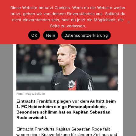
Diese Website benutzt Cookies. Wenn du die Website weiter
| | |
BLOG-G
Fußball und der Rest
nutzt, gehen wir von deinem Einverständnis aus. Solltest du
HOME
|
REGELN
|
IMPRESSUM
|
DATENSCHUTZ
nicht einverstanden sein, hast du jetzt die Möglichkeit, die
Seite zu verlassen.
Rodes Abschied?
OK
Nein
Datenschutzerklärung
Donnerstag, 29.02.24 | 16:00 Uhr
Foto: Imago/Schüler
Eintracht Frankfurt plagen vor dem Auftritt beim
1. FC Heidenheim einige Personalprobleme.
Besonders schlimm hat es Kapitän Sebastian
Rode erwischt.
Eintracht Frankfurts Kapitän Sebastian Rode fällt
wegen einer Knieverletzung für längere Zeit aus und