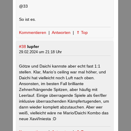
@33
So ist es.
Kommentieren
|
Antworten
|
⇑ Top
#38
lupfer
29.02.2024 um 21:18 Uhr
Götze und Daichi kannste aber echt fast 1:1
stellen. Klar, Mario’s ceiling war mal höher, und
Daichi hat vielleicht noch Luft nach oben.
Ansonsten, im besten Fall brilliante
Zehner/hängende Spitzen, aber häufig mit
Leerlauf. Einige überragende Spiele als 6er/8er
inklusive überraschenden Kämpfertugenden, um
dann wieder komplett abzutauchen. Aber wer
weiß, vielleicht wäre ne Mario/Daichi Kombo das
neue Xavi/Iniesta :D