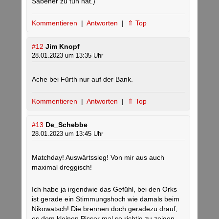
Säbener zu tun hat.)
Kommentieren
|
Antworten
|
⇑ Top
#12
Jim Knopf
28.01.2023 um 13:35 Uhr
Ache bei Fürth nur auf der Bank.
Kommentieren
|
Antworten
|
⇑ Top
#13
De_Schebbe
28.01.2023 um 13:45 Uhr
Matchday! Auswärtssieg! Von mir aus auch
maximal dreggisch!
Ich habe ja irgendwie das Gefühl, bei den Orks
ist gerade ein Stimmungshoch wie damals beim
Nikowatsch! Die brennen doch geradezu drauf,
es dem kleinen Pisser mal so richtig zu zeigen.