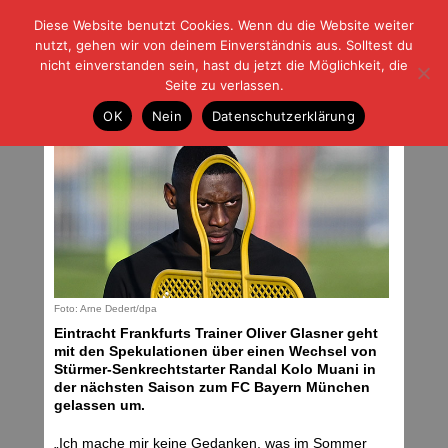
Diese Website benutzt Cookies. Wenn du die Website weiter
| | |
BLOG-G
Fußball und der Rest
nutzt, gehen wir von deinem Einverständnis aus. Solltest du
HOME
|
REGELN
|
IMPRESSUM
|
DATENSCHUTZ
nicht einverstanden sein, hast du jetzt die Möglichkeit, die
Seite zu verlassen.
„Schauen wir mal“
OK
Nein
Datenschutzerklärung
Samstag, 28.01.23 | 12:22 Uhr
Foto: Arne Dedert/dpa
Eintracht Frankfurts Trainer Oliver Glasner geht
mit den Spekulationen über einen Wechsel von
Stürmer-Senkrechtstarter Randal Kolo Muani in
der nächsten Saison zum FC Bayern München
gelassen um.
„Ich mache mir keine Gedanken, was im Sommer