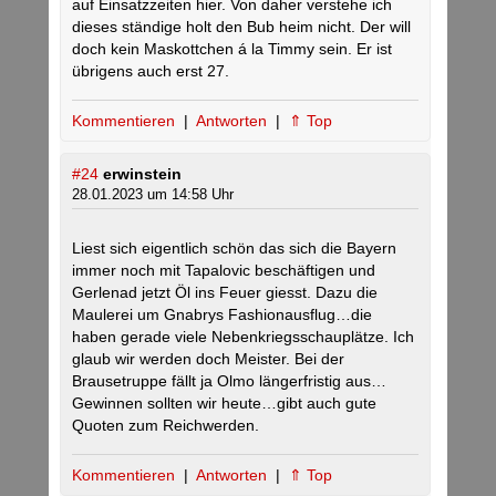
auf Einsatzzeiten hier. Von daher verstehe ich
dieses ständige holt den Bub heim nicht. Der will
doch kein Maskottchen á la Timmy sein. Er ist
übrigens auch erst 27.
Kommentieren
|
Antworten
|
⇑ Top
#24
erwinstein
28.01.2023 um 14:58 Uhr
Liest sich eigentlich schön das sich die Bayern
immer noch mit Tapalovic beschäftigen und
Gerlenad jetzt Öl ins Feuer giesst. Dazu die
Maulerei um Gnabrys Fashionausflug…die
haben gerade viele Nebenkriegsschauplätze. Ich
glaub wir werden doch Meister. Bei der
Brausetruppe fällt ja Olmo längerfristig aus…
Gewinnen sollten wir heute…gibt auch gute
Quoten zum Reichwerden.
Kommentieren
|
Antworten
|
⇑ Top