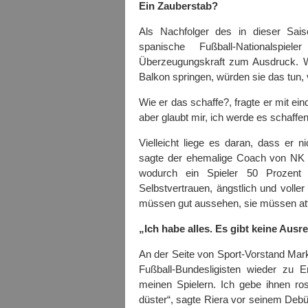
Ein Zauberstab?
Als Nachfolger des in dieser Sais
spanische Fußball-Nationalspie
Überzeugungskraft zum Ausdruck. W
Balkon springen, würden sie das tun, 
Wie er das schaffe?, fragte er mit ein
aber glaubt mir, ich werde es schaffe
Vielleicht liege es daran, dass er
sagte der ehemalige Coach von NK C
wodurch ein Spieler 50 Prozent 
Selbstvertrauen, ängstlich und volle
müssen gut aussehen, sie müssen attr
„Ich habe alles. Es gibt keine Ausr
An der Seite von Sport-Vorstand Mar
Fußball-Bundesligisten wieder zu Er
meinen Spielern. Ich gebe ihnen rosar
düster“, sagte Riera vor seinem Debüt