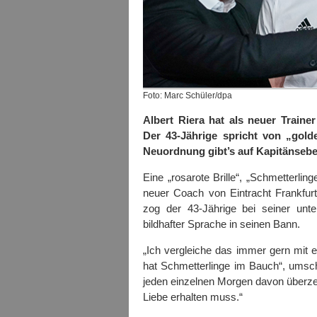
Foto: Marc Schüler/dpa
Albert Riera hat als neuer Traine
Der 43-Jährige spricht von „gol
Neuordnung gibt’s auf Kapitänsebe
Eine „rosarote Brille“, „Schmetterlin
neuer Coach von Eintracht Frankfur
zog der 43-Jährige bei seiner unte
bildhafter Sprache in seinen Bann.
„Ich vergleiche das immer gern mit ei
hat Schmetterlinge im Bauch“, umschr
jeden einzelnen Morgen davon überze
Liebe erhalten muss.“