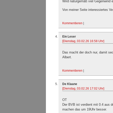
Wird naturgemäß viel Gegenwind 
Von meiner Seite interessiertes V
Kommentieren
|
Ein Leser
[Dienstag, 03.02.26 16:58 Uhr]
Das macht der doch nur, damit sec
Albert.
Kommentieren
|
De Klaane
[Dienstag, 03.02.26 17:02 Uhr]
OT
Der BVB ist verdient mit 0.4 aus 
machen das um 19Uhr besser.