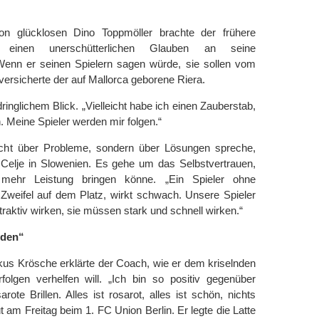
on glücklosen Dino Toppmöller brachte der frühere
ler einen unerschütterlichen Glauben an seine
enn er seinen Spielern sagen würde, sie sollen vom
versicherte der auf Mallorca geborene Riera.
dringlichem Blick. „Vielleicht habe ich einen Zauberstab,
n. Meine Spieler werden mir folgen.“
 nicht über Probleme, sondern über Lösungen spreche,
elje in Slowenien. Es gehe um das Selbstvertrauen,
mehr Leistung bringen könne. „Ein Spieler ohne
r Zweifel auf dem Platz, wirkt schwach. Unsere Spieler
aktiv wirken, sie müssen stark und schnell wirken.“
eden“
kus Krösche erklärte der Coach, wie er dem kriselnden
folgen verhelfen will. „Ich bin so positiv gegenüber
ote Brillen. Alles ist rosarot, alles ist schön, nichts
 am Freitag beim 1. FC Union Berlin. Er legte die Latte