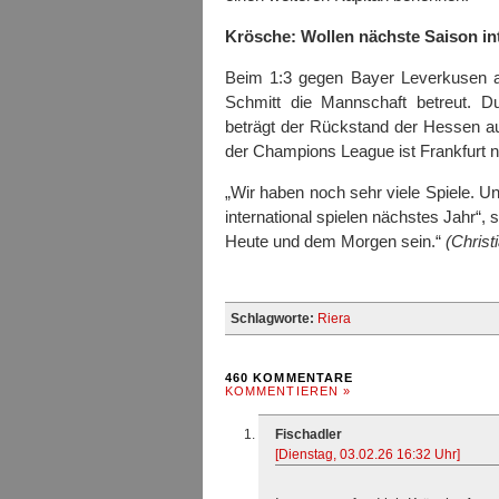
Krösche: Wollen nächste Saison int
Beim 1:3 gegen Bayer Leverkusen a
Schmitt die Mannschaft betreut. D
beträgt der Rückstand der Hessen au
der Champions League ist Frankfurt 
„Wir haben noch sehr viele Spiele. Un
international spielen nächstes Jahr“,
Heute und dem Morgen sein.“
(Christ
Schlagworte:
Riera
460 KOMMENTARE
KOMMENTIEREN »
Fischadler
[Dienstag, 03.02.26 16:32 Uhr]