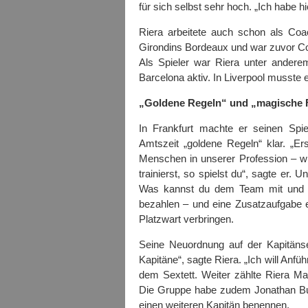
für sich selbst sehr hoch. „Ich habe hi
Riera arbeitete auch schon als Coa
Girondins Bordeaux und war zuvor Co-
Als Spieler war Riera unter ander
Barcelona aktiv. In Liverpool musste 
„Goldene Regeln“ und „magische 
In Frankfurt machte er seinen Spiel
Amtszeit „goldene Regeln“ klar. „E
Menschen in unserer Profession – wi
trainierst, so spielst du“, sagte er.
Was kannst du dem Team mit und o
bezahlen – und eine Zusatzaufgabe 
Platzwart verbringen.
Seine Neuordnung auf der Kapitänse
Kapitäne“, sagte Riera. „Ich will Anf
dem Sextett. Weiter zählte Riera M
Die Gruppe habe zudem Jonathan Bur
einen weiteren Kapitän benennen.