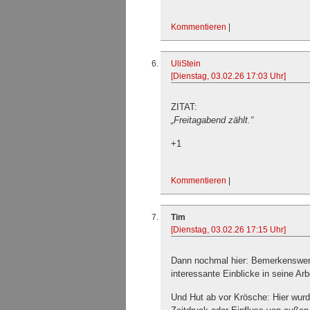
Kommentieren
|
UliStein
[Dienstag, 03.02.26 17:03 Uhr]
ZITAT:
„Freitagabend zählt.“
+1
Kommentieren
|
Tim
[Dienstag, 03.02.26 17:15 Uhr]
Dann nochmal hier: Bemerkenswerte
interessante Einblicke in seine Arb
Und Hut ab vor Krösche: Hier wurd