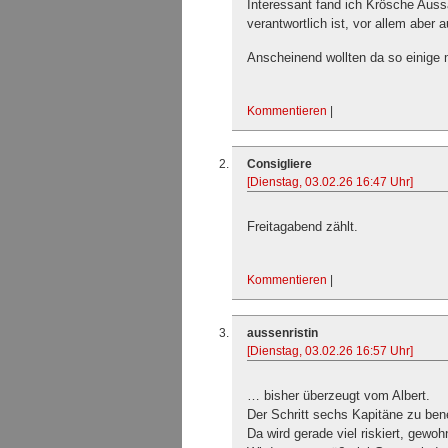
Interessant fand ich Krösche Auss
verantwortlich ist, vor allem aber 
Anscheinend wollten da so einige
Kommentieren
|
Consigliere
[Dienstag, 03.02.26 16:47 Uhr]
Freitagabend zählt.
Kommentieren
|
aussenristin
[Dienstag, 03.02.26 16:57 Uhr]
… bisher überzeugt vom Albert.
Der Schritt sechs Kapitäne zu ben
Da wird gerade viel riskiert, gew