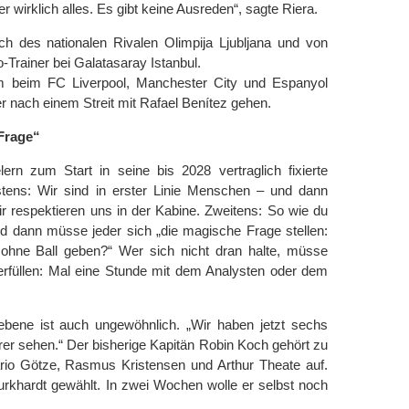
er wirklich alles. Es gibt keine Ausreden“, sagte Riera.
ch des nationalen Rivalen Olimpija Ljubljana und von
Trainer bei Galatasaray Istanbul.
em beim FC Liverpool, Manchester City und Espanyol
er nach einem Streit mit Rafael Benítez gehen.
Frage“
ern zum Start in seine bis 2028 vertraglich fixierte
rstens: Wir sind in erster Linie Menschen – und dann
r respektieren uns in der Kabine. Zweitens: So wie du
 Und dann müsse jeder sich „die magische Frage stellen:
hne Ball geben?“ Wer sich nicht dran halte, müsse
erfüllen: Mal eine Stunde mit dem Analysten oder dem
bene ist auch ungewöhnlich. „Wir haben jetzt sechs
ührer sehen.“ Der bisherige Kapitän Robin Koch gehört zu
ario Götze, Rasmus Kristensen und Arthur Theate auf.
khardt gewählt. In zwei Wochen wolle er selbst noch