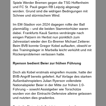
Spiele Werder Bremen gegen die TSG Hoffenheim
und FC St. Pauli gegen RB Leipzig abgesagt
worden. Grund sind die widrigen Bedingungen mit
Schnee und stürmischem Wind.
Im EM-Stadion von 2024 dagegen rollte der Ball
planmäßig – und die beiden Stammtorhüter waren
dabei. Frankfurts Kauã Santos verdrängte nach
einigen Patzern im Herbst nun pünktlich zum
Jahresstart wieder den Ex-Bremer Michael Zetterer.
Beim BVB konnte Gregor Kobel auflaufen, obwohl er
das Trainingslager in Marbella leicht verkühlt und mit
Rückenproblemen verlassen hatte.
Ryerson bedient Beier zur frühen Führung
Doch als Kobel erstmals eingreifen musste, hatte der
BVB-Angriff bereits geliefert. Auf Vorlage des starken
Außenbahnspielers Julian Ryerson vollendete
Nationalspieler Beier in der Mitte zur frühen 1:0-
Führung – sowohl Assistgeber wie Torschütze
wurden von der Eintracht-Defensive alleine gelassen
und nutzten dies gnadenlos.