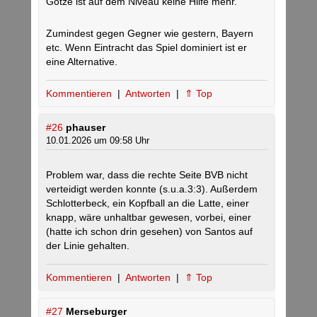
Götze ist auf dem Niveau keine Hilfe mehr.“
Zumindest gegen Gegner wie gestern, Bayern
etc. Wenn Eintracht das Spiel dominiert ist er
eine Alternative.
Kommentieren
|
Antworten
|
⇑ Top
#26
phauser
10.01.2026 um 09:58 Uhr
Problem war, dass die rechte Seite BVB nicht
verteidigt werden konnte (s.u.a.3:3). Außerdem
Schlotterbeck, ein Kopfball an die Latte, einer
knapp, wäre unhaltbar gewesen, vorbei, einer
(hatte ich schon drin gesehen) von Santos auf
der Linie gehalten.
Kommentieren
|
Antworten
|
⇑ Top
#27
Merseburger