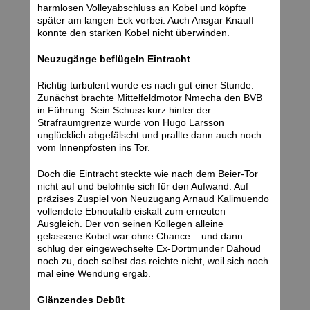
harmlosen Volleyabschluss an Kobel und köpfte
später am langen Eck vorbei. Auch Ansgar Knauff
konnte den starken Kobel nicht überwinden.
Neuzugänge beflügeln Eintracht
Richtig turbulent wurde es nach gut einer Stunde.
Zunächst brachte Mittelfeldmotor Nmecha den BVB
in Führung. Sein Schuss kurz hinter der
Strafraumgrenze wurde von Hugo Larsson
unglücklich abgefälscht und prallte dann auch noch
vom Innenpfosten ins Tor.
Doch die Eintracht steckte wie nach dem Beier-Tor
nicht auf und belohnte sich für den Aufwand. Auf
präzises Zuspiel von Neuzugang Arnaud Kalimuendo
vollendete Ebnoutalib eiskalt zum erneuten
Ausgleich. Der von seinen Kollegen alleine
gelassene Kobel war ohne Chance – und dann
schlug der eingewechselte Ex-Dortmunder Dahoud
noch zu, doch selbst das reichte nicht, weil sich noch
mal eine Wendung ergab.
Glänzendes Debüt