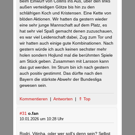
beim Einwurf von Collins ins Aus, über den links
außen verteidigen Götze bis hin zu den
schläfrigen Koch und Kristensen. Eine Kette von
blöden Aktionen. Wir hatten da gestern wieder
eine sehr junge Mannschaft auf dem Platz, es
hat sehr viel Spaß gemacht denen zuzuschauen,
es war viel Leidenschaft dabei, Zug zum Tor und
wir hatten auch einige gute Kombinationen. Nach
gestern würde ich auch keinen sechster mehr
holen sondern Hojlund mal die berühmten Spiele
am Stück geben. Zusammen mit Larsson kann
das gut werden. Im Strum bin ich nach gestern
auch positiv gestimmt. Das dürfte nach den
Bayern die stärkste Abwehr der Bundesliga
gewesen sein.
Kommentieren
|
Antworten
|
⇑ Top
#31
o.fan
10.01.2026 um 10:28 Uhr
Rodri, Vitinha, oder wer soll‘s denn sein? Selbst