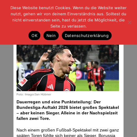
Diese Website benutzt Cookies. Wenn du die Website weiter
| | |
BLOG-G
Fußball und der Rest
nutzt, gehen wir von deinem Einverständnis aus. Solltest du
HOME
|
REGELN
|
IMPRESSUM
|
DATENSCHUTZ
nicht einverstanden sein, hast du jetzt die Möglichkeit, die
Seite zu verlassen.
Spektakel ohne Sieger
OK
Nein
Datenschutzerklärung
Samstag, 10.01.26 | 06:40 Uhr
Foto: Imago/Jan Hübner
Dauerregen und eine Punkteteilung: Der
Bundesliga-Auftakt 2026 bietet großes Spektakel
– aber keinen Sieger. Alleine in der Nachspielzeit
fallen zwei Tore.
Nach einem großen Fußball-Spektakel mit zwei ganz
späten Toren fühlte sich keiner als Sieger. Borussia