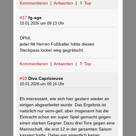
Kommentieren
|
Antworten
|
⇑ Top
#17
fg-sge
10.01.2026 um 09:13 Uhr
DPhil,
jeder Alt Herren Fußballer hätte diesen
Steckpass locker weg gegrätscht.
Kommentieren
|
Antworten
|
⇑ Top
#18
Diva Capricieuse
10.01.2026 um 09:16 Uhr
Eh interessant, wie sich hier gestern wieder an
einigen abgearbeitet wurde. Das Ergebnis ist
natürlich nur semi-geil, aber insgesamt hat die
Eintracht schon ein super Spiel gemacht gegen
einen starken Gegner. Dazu drei Tore gegen eine
Mannschaft, die erst 12 in der gesamten Saison
kassiert hatte. Dabei war eigentlich keiner