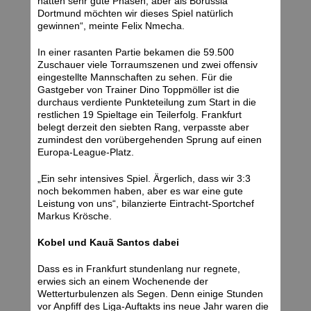
hatten sehr gute Phasen, aber als Borussia
Dortmund möchten wir dieses Spiel natürlich
gewinnen“, meinte Felix Nmecha.
In einer rasanten Partie bekamen die 59.500
Zuschauer viele Torraumszenen und zwei offensiv
eingestellte Mannschaften zu sehen. Für die
Gastgeber von Trainer Dino Toppmöller ist die
durchaus verdiente Punkteteilung zum Start in die
restlichen 19 Spieltage ein Teilerfolg. Frankfurt
belegt derzeit den siebten Rang, verpasste aber
zumindest den vorübergehenden Sprung auf einen
Europa-League-Platz.
„Ein sehr intensives Spiel. Ärgerlich, dass wir 3:3
noch bekommen haben, aber es war eine gute
Leistung von uns“, bilanzierte Eintracht-Sportchef
Markus Krösche.
Kobel und Kauã Santos dabei
Dass es in Frankfurt stundenlang nur regnete,
erwies sich an einem Wochenende der
Wetterturbulenzen als Segen. Denn einige Stunden
vor Anpfiff des Liga-Auftakts ins neue Jahr waren die