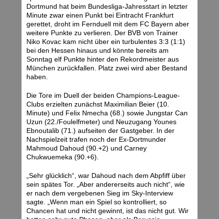
Dortmund hat beim Bundesliga-Jahresstart in letzter
Minute zwar einen Punkt bei Eintracht Frankfurt
gerettet, droht im Fernduell mit dem FC Bayern aber
weitere Punkte zu verlieren. Der BVB von Trainer
Niko Kovac kam nicht über ein turbulentes 3:3 (1:1)
bei den Hessen hinaus und könnte bereits am
Sonntag elf Punkte hinter den Rekordmeister aus
München zurückfallen. Platz zwei wird aber Bestand
haben.
Die Tore im Duell der beiden Champions-League-
Clubs erzielten zunächst Maximilian Beier (10.
Minute) und Felix Nmecha (68.) sowie Jungstar Can
Uzun (22./Foulelfmeter) und Neuzugang Younes
Ebnoutalib (71.) aufseiten der Gastgeber. In der
Nachspielzeit trafen noch der Ex-Dortmunder
Mahmoud Dahoud (90.+2) und Carney
Chukwuemeka (90.+6).
„Sehr glücklich“, war Dahoud nach dem Abpfiff über
sein spätes Tor. „Aber andererseits auch nicht“, wie
er nach dem vergebenen Sieg im Sky-Interview
sagte. „Wenn man ein Spiel so kontrolliert, so
Chancen hat und nicht gewinnt, ist das nicht gut. Wir