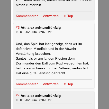
zum Team bekennt, muss damit rechnen, dass er
hinten runterfällt.
Kommentieren
|
Antworten
|
⇑ Top
#3
Attila ex achtundfünfzig
10.01.2026 um 08:07 Uhr
Und, das Spiel hat klar gezeigt, dass wir im
defensiven Mittelfeld und in der Abwehr
Verstärkung brauchen.
Santos, als er am langen Pfosten dem
Dortmunder den Ball vom Kopf wegegriffen hat,
hat da ein sicheres Tor, bei Zetterer, verhindert.
Hat eine gute Leistung gebracht.
Kommentieren
|
Antworten
|
⇑ Top
#4
Attila ex achtundfünfzig
10.01.2026 um 08:09 Uhr