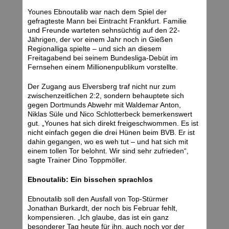
Younes Ebnoutalib war nach dem Spiel der
gefragteste Mann bei Eintracht Frankfurt. Familie
und Freunde warteten sehnsüchtig auf den 22-
Jährigen, der vor einem Jahr noch in Gießen
Regionalliga spielte – und sich an diesem
Freitagabend bei seinem Bundesliga-Debüt im
Fernsehen einem Millionenpublikum vorstellte.
Der Zugang aus Elversberg traf nicht nur zum
zwischenzeitlichen 2:2, sondern behauptete sich
gegen Dortmunds Abwehr mit Waldemar Anton,
Niklas Süle und Nico Schlotterbeck bemerkenswert
gut. „Younes hat sich direkt freigeschwommen. Es ist
nicht einfach gegen die drei Hünen beim BVB. Er ist
dahin gegangen, wo es weh tut – und hat sich mit
einem tollen Tor belohnt. Wir sind sehr zufrieden“,
sagte Trainer Dino Toppmöller.
Ebnoutalib: Ein bisschen sprachlos
Ebnoutalib soll den Ausfall von Top-Stürmer
Jonathan Burkardt, der noch bis Februar fehlt,
kompensieren. „Ich glaube, das ist ein ganz
besonderer Tag heute für ihn, auch noch vor der