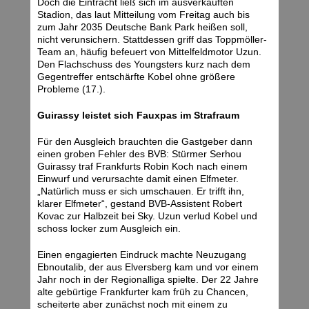
Doch die Eintracht ließ sich im ausverkauften
Stadion, das laut Mitteilung vom Freitag auch bis
zum Jahr 2035 Deutsche Bank Park heißen soll,
nicht verunsichern. Stattdessen griff das Toppmöller-
Team an, häufig befeuert von Mittelfeldmotor Uzun.
Den Flachschuss des Youngsters kurz nach dem
Gegentreffer entschärfte Kobel ohne größere
Probleme (17.).
Guirassy leistet sich Fauxpas im Strafraum
Für den Ausgleich brauchten die Gastgeber dann
einen groben Fehler des BVB: Stürmer Serhou
Guirassy traf Frankfurts Robin Koch nach einem
Einwurf und verursachte damit einen Elfmeter.
„Natürlich muss er sich umschauen. Er trifft ihn,
klarer Elfmeter“, gestand BVB-Assistent Robert
Kovac zur Halbzeit bei Sky. Uzun verlud Kobel und
schoss locker zum Ausgleich ein.
Einen engagierten Eindruck machte Neuzugang
Ebnoutalib, der aus Elversberg kam und vor einem
Jahr noch in der Regionalliga spielte. Der 22 Jahre
alte gebürtige Frankfurter kam früh zu Chancen,
scheiterte aber zunächst noch mit einem zu