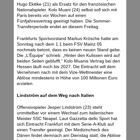
Hugo Ekitike (21) als Ersatz für den französischen
Nationalspieler. Kolo Muani (24) selbst soll sich mit
Paris bereits vor Wochen auf einen
Fünfjahresvertrag geeinigt haben. Die Sommer-
Transferperiode endet an diesem Freitag.
Frankfurts Sportvorstand Markus Krösche hatte am
Sonntag nach dem 1:1 beim FSV Mainz 05
nochmals betont, dass es keinen neuen Stand gebe.
Die „L’Équipe“ schrieb: „Hinter den Kulissen wird auf
beiden Seiten geblufft.“ Kolo Muanis Vertrag bei den
Hessen läuft noch bis 2027. Die Eintracht will dem
Vernehmen nach mit dem Vize-Weltmeister eine
Ablöse mindestens in Höhe von 100 Millionen Euro
erzielen.
Lindström auf dem Weg nach Italien
Offensivspieler Jesper Lindström (23) steht
unmittelbar vor einem Wechsel zum italienischen
Meister SSC Neapel. Laut Gazzetta dello Sport hat
sich Eintracht Frankfurt mit dem Serie-A-Klub auf
einen Transfer geeinigt. Der Medizincheck des
Dänen findet demnach am Dienstag statt, die Ablöse