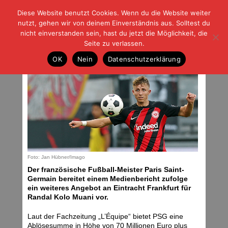
Diese Website benutzt Cookies. Wenn du die Website weiter
| | |
BLOG-G
Fußball und der Rest
nutzt, gehen wir von deinem Einverständnis aus. Solltest du
HOME
|
REGELN
|
IMPRESSUM
|
DATENSCHUTZ
nicht einverstanden sein, hast du jetzt die Möglichkeit, die
Seite zu verlassen.
Spekulationen
OK
Nein
Datenschutzerklärung
Dienstag, 29.08.23 | 04:00 Uhr
Foto: Jan Hübner/Imago
Der französische Fußball-Meister Paris Saint-
Germain bereitet einem Medienbericht zufolge
ein weiteres Angebot an Eintracht Frankfurt für
Randal Kolo Muani vor.
Laut der Fachzeitung „L’Équipe“ bietet PSG eine
Ablösesumme in Höhe von 70 Millionen Euro plus