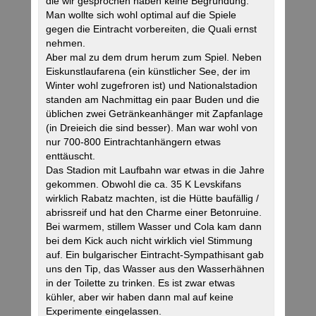
die wir gesprochen haben keine Begründung.
Man wollte sich wohl optimal auf die Spiele
gegen die Eintracht vorbereiten, die Quali ernst
nehmen.
Aber mal zu dem drum herum zum Spiel. Neben
Eiskunstlaufarena (ein künstlicher See, der im
Winter wohl zugefroren ist) und Nationalstadion
standen am Nachmittag ein paar Buden und die
üblichen zwei Getränkeanhänger mit Zapfanlage
(in Dreieich die sind besser). Man war wohl von
nur 700-800 Eintrachtanhängern etwas
enttäuscht.
Das Stadion mit Laufbahn war etwas in die Jahre
gekommen. Obwohl die ca. 35 K Levskifans
wirklich Rabatz machten, ist die Hütte baufällig /
abrissreif und hat den Charme einer Betonruine.
Bei warmem, stillem Wasser und Cola kam dann
bei dem Kick auch nicht wirklich viel Stimmung
auf. Ein bulgarischer Eintracht-Sympathisant gab
uns den Tip, das Wasser aus den Wasserhähnen
in der Toilette zu trinken. Es ist zwar etwas
kühler, aber wir haben dann mal auf keine
Experimente eingelassen.