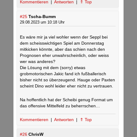
Kommentieren
|
Antworten
|
⇑ Top
#25
Tscha-Bumm
29.08.2023 um 10:18 Uhr
Es wäre mir ja viel wohler wenn der Seppl bei
dem scheisswichtigen Spiel am Donnerstag
mitkicken könnte, aber das schien nach den
Prognosen eher unwahrscheinlich, oder weiss
wer was anderes?
Die Lösung mit dem (sorry) etwas
grobmotorischen Jakic fand ich fußballerisch
bisher nicht so überzeugend. Hauge oder Paxten
scheint Dino wohl leider eher nicht zu vertrauen.
Na hoffentlich hat der Scheibi genug Format um
das offensive Mittelfeld zu beherrschen…
Kommentieren
|
Antworten
|
⇑ Top
#26
ChrisW