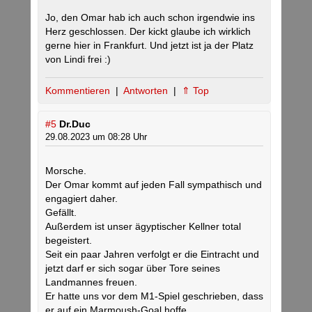
Jo, den Omar hab ich auch schon irgendwie ins
Herz geschlossen. Der kickt glaube ich wirklich
gerne hier in Frankfurt. Und jetzt ist ja der Platz
von Lindi frei :)
Kommentieren
|
Antworten
|
⇑ Top
#5
Dr.Duc
29.08.2023 um 08:28 Uhr
Morsche.
Der Omar kommt auf jeden Fall sympathisch und
engagiert daher.
Gefällt.
Außerdem ist unser ägyptischer Kellner total
begeistert.
Seit ein paar Jahren verfolgt er die Eintracht und
jetzt darf er sich sogar über Tore seines
Landmannes freuen.
Er hatte uns vor dem M1-Spiel geschrieben, dass
er auf ein Marmoush-Goal hoffe.