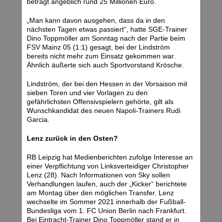
beträgt angeblich rund 25 Millionen Euro.
„Man kann davon ausgehen, dass da in den
nächsten Tagen etwas passiert“, hatte SGE-Trainer
Dino Toppmöller am Sonntag nach der Partie beim
FSV Mainz 05 (1:1) gesagt, bei der Lindström
bereits nicht mehr zum Einsatz gekommen war.
Ähnlich äußerte sich auch Sportvorstand Krösche.
Lindström, der bei den Hessen in der Vorsaison mit
sieben Toren und vier Vorlagen zu den
gefährlichsten Offensivspielern gehörte, gilt als
Wunschkandidat des neuen Napoli-Trainers Rudi
Garcia.
Lenz zurück in den Osten?
RB Leipzig hat Medienberichten zufolge Interesse an
einer Verpflichtung von Linksverteidiger Christopher
Lenz (28). Nach Informationen von Sky sollen
Verhandlungen laufen, auch der „Kicker“ berichtete
am Montag über den möglichen Transfer. Lenz
wechselte im Sommer 2021 innerhalb der Fußball-
Bundesliga vom 1. FC Union Berlin nach Frankfurt.
Bei Eintracht-Trainer Dino Toppmöller stand er in