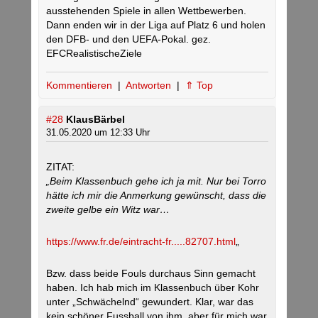
ausstehenden Spiele in allen Wettbewerben.
Dann enden wir in der Liga auf Platz 6 und holen
den DFB- und den UEFA-Pokal. gez.
EFCRealistischeZiele
Kommentieren
|
Antworten
|
⇑ Top
#28
KlausBärbel
31.05.2020 um 12:33 Uhr
ZITAT:
„Beim Klassenbuch gehe ich ja mit. Nur bei Torro
hätte ich mir die Anmerkung gewünscht, dass die
zweite gelbe ein Witz war…
https://www.fr.de/eintracht-fr.....82707.html
„
Bzw. dass beide Fouls durchaus Sinn gemacht
haben. Ich hab mich im Klassenbuch über Kohr
unter „Schwächelnd“ gewundert. Klar, war das
kein schöner Fussball von ihm, aber für mich war