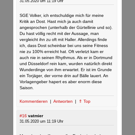
31.05.2020 um 11:19 Uhr
SGE Volker, ich entschuldige mich für meine
Kritik an Dost. Hast mich ja auch damit
angesprochen (unterhalb der Gürtellinie und so).
Du hast völlig recht mit der Aussage, man
vergleicht ihn zu oft mit Haller. Allerdings finde
ich, dass Dost scheinbar bei uns seine Fitness
nie zu 100% erreicht hat. Oft verletzt kam er
auch nie in seinen Rhythmus. Als er in Dortmund
und Düsseldorf rein kam, wurden natürlich direkt
Wunderdinge von ihm erwartet. Er ist im Grunde
ein Torjäger, der vorne drin auf Bälle lauert. An
Vorlagengeber hapert es aber enorm diese
Saison.
Kommentieren
|
Antworten
|
⇑ Top
#16
vatmier
31.05.2020 um 11:19 Uhr