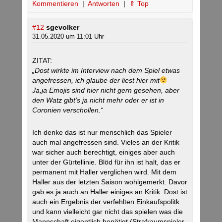
Kommentieren
|
Antworten
|
⇑ Top
#12
sgevolker
31.05.2020 um 11:01 Uhr
ZITAT:
„Dost wirkte im Interview nach dem Spiel etwas
angefressen, ich glaube der liest hier mit
Ja,ja Emojis sind hier nicht gern gesehen, aber
den Watz gibt’s ja nicht mehr oder er ist in
Coronien verschollen.“
Ich denke das ist nur menschlich das Spieler
auch mal angefressen sind. Vieles an der Kritik
war sicher auch berechtigt, einiges aber auch
unter der Gürtellinie. Blöd für ihn ist halt, das er
permanent mit Haller verglichen wird. Mit dem
Haller aus der letzten Saison wohlgemerkt. Davor
gab es ja auch an Haller einiges an Kritik. Dost ist
auch ein Ergebnis der verfehlten Einkaufspolitk
und kann vielleicht gar nicht das spielen was die
Mannschaft eigentlich benötigt (Strafraumspieler