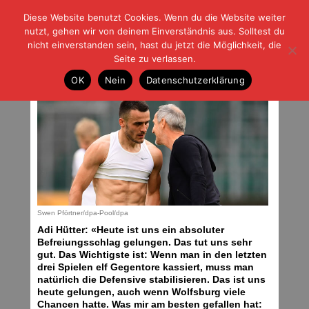
Diese Website benutzt Cookies. Wenn du die Website weiter
| | |
BLOG-G
Fußball und der Rest
nutzt, gehen wir von deinem Einverständnis aus. Solltest du
HOME
|
REGELN
|
IMPRESSUM
|
DATENSCHUTZ
nicht einverstanden sein, hast du jetzt die Möglichkeit, die
Seite zu verlassen.
Stimmen zum Spiel
OK
Nein
Datenschutzerklärung
Sonntag, 31.05.20 | 09:24 Uhr
Swen Pförtner/dpa-Pool/dpa
Adi Hütter: «Heute ist uns ein absoluter
Befreiungsschlag gelungen. Das tut uns sehr
gut. Das Wichtigste ist: Wenn man in den letzten
drei Spielen elf Gegentore kassiert, muss man
natürlich die Defensive stabilisieren. Das ist uns
heute gelungen, auch wenn Wolfsburg viele
Chancen hatte. Was mir am besten gefallen hat: