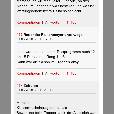
Morsche, da will man voller Euphorie, ob des
Sieges, im Fanshop etwas bestellen und was ist?
Wartungsarbeiten!!! Wir sind so schlecht.
Kommentieren
|
Antworten
|
⇑ Top
#17
Rasender Falkenmayer unterwegs
31.05.2020 um 11:19 Uhr
Ich erwarte bei unserem Restprogramm noch 12
bis 15 Punkte und Rang 11. So.
Dann war die Saison im Ergebnis okay.
Kommentieren
|
Antworten
|
⇑ Top
#18
Zebulon
31.05.2020 um 11:23 Uhr
Morsche,
Klassenbucheintrag dur: so lala
Bewertung beim Trapper ja ok, der Ausgleich war