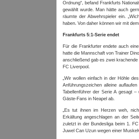
Ordnung“, befand Frankfurts National
gewählt wurde. Man hätte auch ger
räumte der Abwehrspieler ein. „Wic
haben. Von daher können wir mit dem 
Frankfurts 5:1-Serie endet
Für die Frankfurter endete auch ein
hatte die Mannschaft von Trainer Din
anschließend gab es zwei krachende 1
FC Liverpool.
„Wir wollen einfach in der Höhle de
Anführungszeichen alleine auflaufe
Tabellenführer der Serie A gesagt –
Gäste-Fans in Neapel ab.
„Es tut ihnen im Herzen weh, nich
Erkältung angeschlagen an der Seit
zuletzt in der Bundesliga beim 1. F
Juwel Can Uzun wegen einer Muskelv