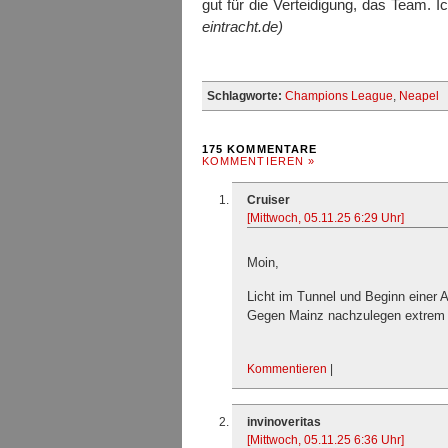
gut für die Verteidigung, das Team. 
eintracht.de)
Schlagworte:
Champions League
,
Neapel
175 KOMMENTARE
KOMMENTIEREN »
Cruiser
[Mittwoch, 05.11.25 6:29 Uhr]
Moin,
Licht im Tunnel und Beginn einer A
Gegen Mainz nachzulegen extrem 
Kommentieren
|
invinoveritas
[Mittwoch, 05.11.25 6:36 Uhr]