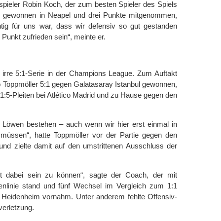
spieler Robin Koch, der zum besten Spieler des Spiels
n gewonnen in Neapel und drei Punkte mitgenommen,
htig für uns war, dass wir defensiv so gut gestanden
Punkt zufrieden sein“, meinte er.
e irre 5:1-Serie in der Champions League. Zum Auftakt
o Toppmöller 5:1 gegen Galatasaray Istanbul gewonnen,
:5-Pleiten bei Atlético Madrid und zu Hause gegen den
s Löwen bestehen – auch wenn wir hier erst einmal in
n müssen“, hatte Toppmöller vor der Partie gegen den
 und zielte damit auf den umstrittenen Ausschluss der
t dabei sein zu können“, sagte der Coach, der mit
enlinie stand und fünf Wechsel im Vergleich zum 1:1
C Heidenheim vornahm. Unter anderem fehlte Offensiv-
erletzung.