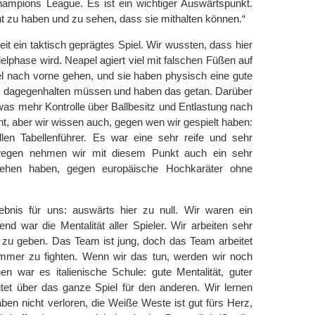
hampions League. Es ist ein wichtiger Auswärtspunkt.
nt zu haben und zu sehen, dass sie mithalten können.“
it ein taktisch geprägtes Spiel. Wir wussten, dass hier
ielphase wird. Neapel agiert viel mit falschen Füßen auf
iel nach vorne gehen, und sie haben physisch eine gute
em dagegenhalten müssen und haben das getan. Darüber
was mehr Kontrolle über Ballbesitz und Entlastung nach
ht, aber wir wissen auch, gegen wen wir gespielt haben:
llen Tabellenführer. Es war eine sehr reife und sehr
wegen nehmen wir mit diesem Punkt auch ein sehr
esehen haben, gegen europäische Hochkaräter ohne
bnis für uns: auswärts hier zu null. Wir waren ein
nd war die Mentalität aller Spieler. Wir arbeiten sehr
 zu geben. Das Team ist jung, doch das Team arbeitet
mmer zu fighten. Wenn wir das tun, werden wir noch
en war es italienische Schule: gute Mentalität, guter
tet über das ganze Spiel für den anderen. Wir lernen
en nicht verloren, die Weiße Weste ist gut fürs Herz,