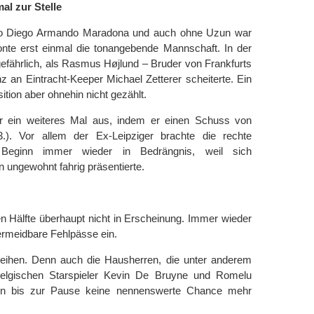
al zur Stelle
dio Diego Armando Maradona und auch ohne Uzun war
onte erst einmal die tonangebende Mannschaft. In der
efährlich, als Rasmus Højlund – Bruder von Frankfurts
z an Eintracht-Keeper Michael Zetterer scheiterte. Ein
sition aber ohnehin nicht gezählt.
er ein weiteres Mal aus, indem er einen Schuss von
3.). Vor allem der Ex-Leipziger brachte die rechte
 Beginn immer wieder in Bedrängnis, weil sich
ungewohnt fahrig präsentierte.
sten Hälfte überhaupt nicht in Erscheinung. Immer wieder
vermeidbare Fehlpässe ein.
reihen. Denn auch die Hausherren, die unter anderem
 belgischen Starspieler Kevin De Bruyne und Romelu
en bis zur Pause keine nennenswerte Chance mehr