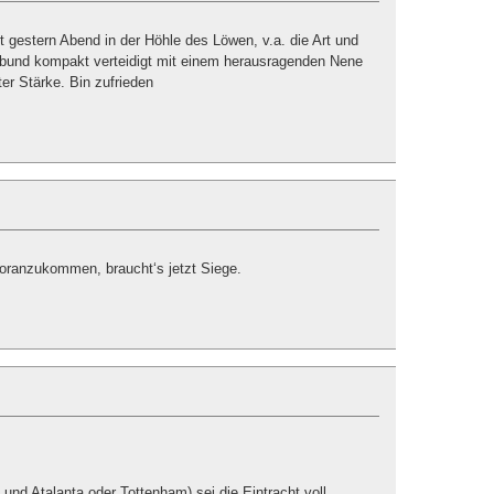
gestern Abend in der Höhle des Löwen, v.a. die Art und
bund kompakt verteidigt mit einem herausragenden Nene
er Stärke. Bin zufrieden
voranzukommen, braucht‘s jetzt Siege.
und Atalanta oder Tottenham) sei die Eintracht voll