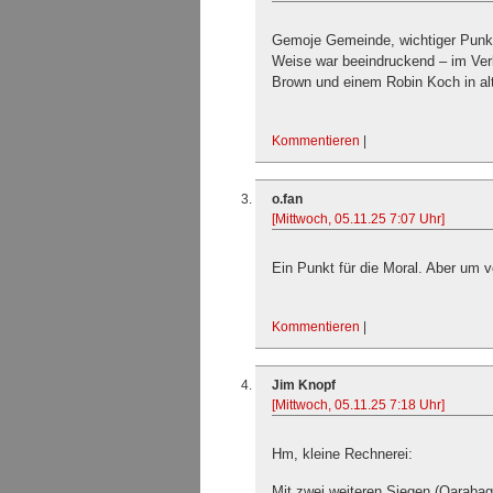
Gemoje Gemeinde, wichtiger Punkt 
Weise war beeindruckend – im Ver
Brown und einem Robin Koch in alt
Kommentieren
|
o.fan
[Mittwoch, 05.11.25 7:07 Uhr]
Ein Punkt für die Moral. Aber um 
Kommentieren
|
Jim Knopf
[Mittwoch, 05.11.25 7:18 Uhr]
Hm, kleine Rechnerei:
Mit zwei weiteren Siegen (Qarabag 