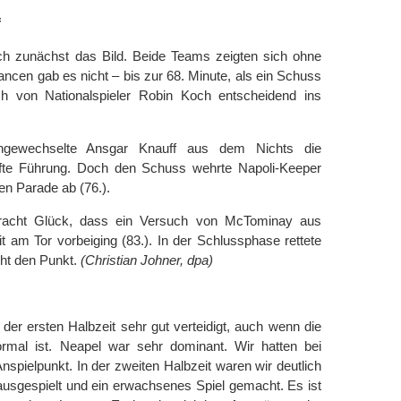
f
h zunächst das Bild. Beide Teams zeigten sich ohne
cen gab es nicht – bis zur 68. Minute, als ein Schuss
 von Nationalspieler Robin Koch entscheidend ins
ingewechselte Ansgar Knauff aus dem Nichts die
fte Führung. Doch den Schuss wehrte Napoli-Keeper
en Parade ab (76.).
ntracht Glück, dass ein Versuch von McTominay aus
t am Tor vorbeiging (83.). In der Schlussphase rettete
cht den Punkt.
(Christian Johner, dpa)
 der ersten Halbzeit sehr gut verteidigt, auch wenn die
ormal ist. Neapel war sehr dominant. Wir hatten bei
spielpunkt. In der zweiten Halbzeit waren wir deutlich
ausgespielt und ein erwachsenes Spiel gemacht. Es ist