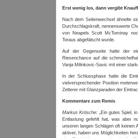
Erst wenig los, dann vergibt Knauf
Nach dem Seitenwechsel ähnelte sic
Durchschlagskraft, nennenswerte Chan
von Neapels Scott McTominay noch
Toraus abgefälscht wurde.
Auf der Gegenseite hatte der e
Riesenchance auf die schmeichelha
Vanja Milinkovic-Savic mit einer stark
In der Schlussphase hatte die Ei
vielversprechender Position meterwei
Zetterer mit Glanzparaden der Eintra
Kommentare zum Remis
Markus Krösche:
„Ein gutes Spiel, in
Entlastung gefehlt hat, was aber n
unseren langen Schlägen oft keinen An
aktiver, haben uns Möglichkeiten her