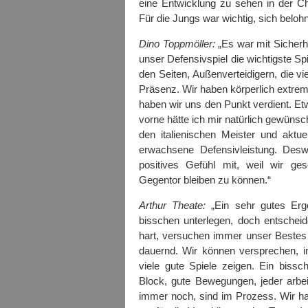
eine Entwicklung zu sehen in der C
Für die Jungs war wichtig, sich beloh
Dino Toppmöller:
„Es war mit Sicherhe
unser Defensivspiel die wichtigste Sp
den Seiten, Außenverteidigern, die v
Präsenz. Wir haben körperlich extr
haben wir uns den Punkt verdient. Et
vorne hätte ich mir natürlich gewünsc
den italienischen Meister und aktue
erwachsene Defensivleistung. Des
positives Gefühl mit, weil wir g
Gegentor bleiben zu können.“
Arthur Theate:
„Ein sehr gutes Erge
bisschen unterlegen, doch entscheide
hart, versuchen immer unser Bestes
dauernd. Wir können versprechen, i
viele gute Spiele zeigen. Ein bissch
Block, gute Bewegungen, jeder arbei
immer noch, sind im Prozess. Wir hab