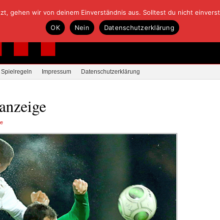
, gehen wir von deinem Einverständnis aus. Solltest du nicht einverstan
OK
Nein
Datenschutzerklärung
Spielregeln
Impressum
Datenschutzerklärung
anzeige
re