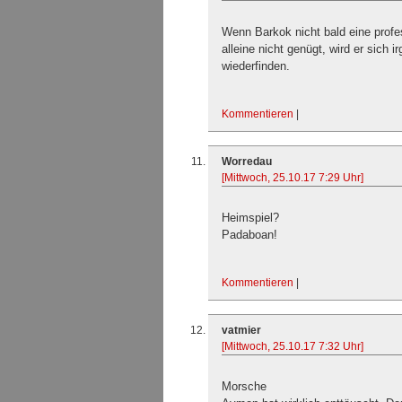
Wenn Barkok nicht bald eine profes
alleine nicht genügt, wird er sich 
wiederfinden.
Kommentieren
|
Worredau
[Mittwoch, 25.10.17 7:29 Uhr]
Heimspiel?
Padaboan!
Kommentieren
|
vatmier
[Mittwoch, 25.10.17 7:32 Uhr]
Morsche