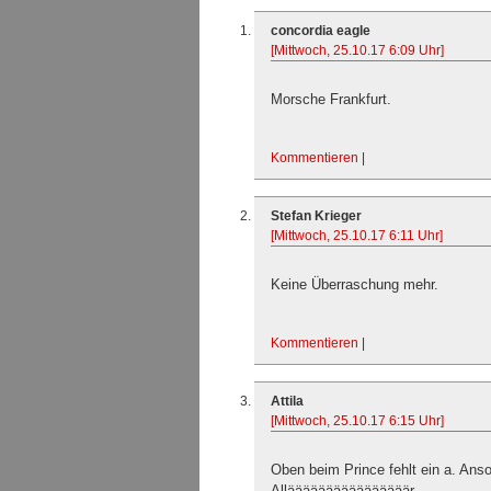
concordia eagle
[Mittwoch, 25.10.17 6:09 Uhr]
Morsche Frankfurt.
Kommentieren
|
Stefan Krieger
[Mittwoch, 25.10.17 6:11 Uhr]
Keine Überraschung mehr.
Kommentieren
|
Attila
[Mittwoch, 25.10.17 6:15 Uhr]
Oben beim Prince fehlt ein a. An
Alläääääääääääääääär.