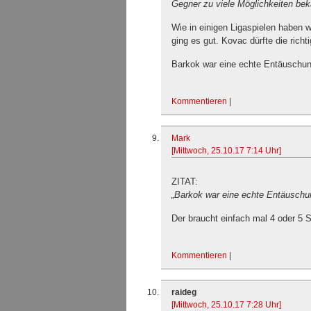
Gegner zu viele Möglichkeiten be
Wie in einigen Ligaspielen haben w
ging es gut. Kovac dürfte die rich
Barkok war eine echte Entäuschun
Kommentieren
|
Mark
[Mittwoch, 25.10.17 7:14 Uhr]
ZITAT:
„Barkok war eine echte Entäuschu
Der braucht einfach mal 4 oder 5 
Kommentieren
|
raideg
[Mittwoch, 25.10.17 7:28 Uhr]