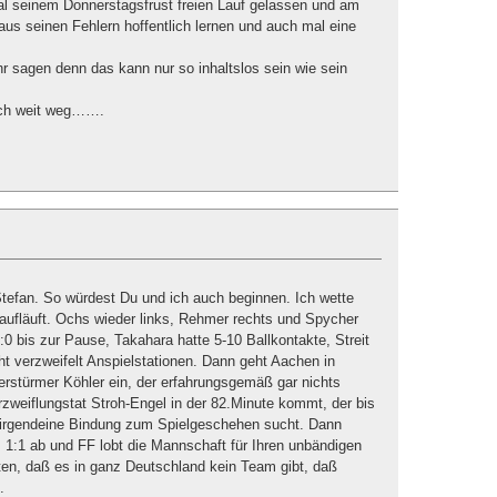
al seinem Donnerstagsfrust freien Lauf gelassen und am
aus seinen Fehlern hoffentlich lernen und auch mal eine
.
 sagen denn das kann nur so inhaltslos sein wie sein
lich weit weg…….
tefan. So würdest Du und ich auch beginnen. Ich wette
 aufläuft. Ochs wieder links, Rehmer rechts und Spycher
0 bis zur Pause, Takahara hatte 5-10 Ballkontakte, Streit
t verzweifelt Anspielstationen. Dann geht Aachen in
rstürmer Köhler ein, der erfahrungsgemäß gar nichts
rzweiflungstat Stroh-Engel in der 82.Minute kommt, der bis
h irgendeine Bindung zum Spielgeschehen sucht. Dann
m 1:1 ab und FF lobt die Mannschaft für Ihren unbändigen
isten, daß es in ganz Deutschland kein Team gibt, daß
.