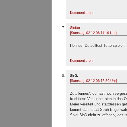
Kommentieren
|
Stefan
[Samstag, 02.12.06 11:19 Uhr]
Hennes! Du solltest Totto spielen! 
Kommentieren
|
SirG.
[Samstag, 02.12.06 13:59 Uhr]
Zu „Hennes“, du hast noch verges
fruchtlose Versuche, sich in das O
Meier vereitelt und stattdessen ge
kommt dann statt Stroh-Engel wahr
Spiel.Bloß nicht zu offensiv, das i