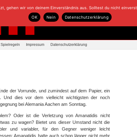
, gehen wir von deinem Einverständnis aus. Solltest du nicht einverstan
OK
Nein
Datenschutzerklärung
Spielregeln
Impressum
Datenschutzerklärung
nde der Vorrunde, und zumindest auf dem Papier, ein
 Und dies vor dem vielleicht wichtigsten der noch
egegnung bei Alemania Aachen am Sonntag.
lem? Oder ist die Verletzung von Amanatidis nicht
etwas zu wagen? Bietet uns dieser Umstand nicht die
bler und variabler, für den Gegner weniger leicht
essen: Amanatidis hatte auch schon länger nicht mehr