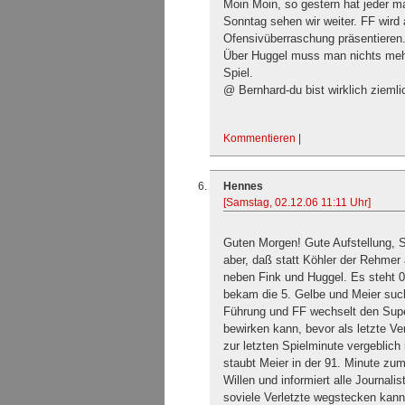
Moin Moin, so gestern hat jeder m
Sonntag sehen wir weiter. FF wird 
Ofensivüberraschung präsentieren
Über Huggel muss man nichts mehr
Spiel.
@ Bernhard-du bist wirklich ziem
Kommentieren
|
Hennes
[Samstag, 02.12.06 11:11 Uhr]
Guten Morgen! Gute Aufstellung, S
aber, daß statt Köhler der Rehmer
neben Fink und Huggel. Es steht 0:
bekam die 5. Gelbe und Meier such
Führung und FF wechselt den Supe
bewirken kann, bevor als letzte Ve
zur letzten Spielminute vergeblic
staubt Meier in der 91. Minute zu
Willen und informiert alle Journal
soviele Verletzte wegstecken kann