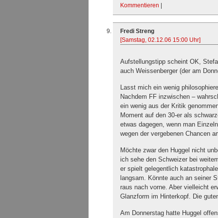
Kommentieren
|
Fredi Streng
[Samstag, 02.12.06 15:00 Uhr]
Aufstellungstipp scheint OK, Stefa
auch Weissenberger (der am Donne
Lasst mich ein wenig philosophier
Nachdem FF inzwischen – wahrsche
ein wenig aus der Kritik genommen
Moment auf den 30-er als schwarz
etwas dagegen, wenn man Einzelne
wegen der vergebenen Chancen am 
Möchte zwar den Huggel nicht unbe
ich sehe den Schweizer bei weitem
er spielt gelegentlich katastropha
langsam. Könnte auch an seiner St
raus nach vorne. Aber vielleicht er
Glanzform im Hinterkopf. Die gute
Am Donnerstag hatte Huggel offens