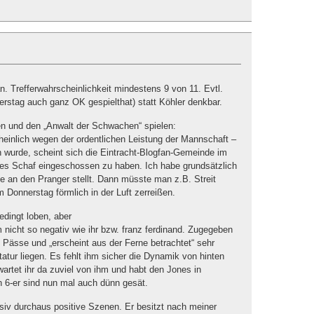
n. Trefferwahrscheinlichkeit mindestens 9 von 11. Evtl.
rstag auch ganz OK gespielthat) statt Köhler denkbar.
en und den „Anwalt der Schwachen“ spielen:
inlich wegen der ordentlichen Leistung der Mannschaft –
 wurde, scheint sich die Eintracht-Blogfan-Gemeinde im
es Schaf eingeschossen zu haben. Ich habe grundsätzlich
 an den Pranger stellt. Dann müsste man z.B. Streit
Donnerstag förmlich in der Luft zerreißen.
dingt loben, aber
 nicht so negativ wie ihr bzw. franz ferdinand. Zugegeben
le Pässe und „erscheint aus der Ferne betrachtet“ sehr
atur liegen. Es fehlt ihm sicher die Dynamik von hinten
wartet ihr da zuviel von ihm und habt den Jones in
n 6-er sind nun mal auch dünn gesät.
iv durchaus positive Szenen. Er besitzt nach meiner