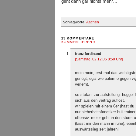
geht dann gar nichts mehr…
Schlagworte:
Aachen
23 KOMMENTARE
KOMMENTIEREN »
franz ferdinand
[Samstag, 02.12.06 8:50 Uhr]
moin moin, erst mal das wichtigste:
genügt, egal wie palermo gegen vi
verlernt.
so stefan, zur aufstellung: huggel 
sich aus den vertrag auflöst.
wir spielen mit einem 6er (hast du
nur sicherheitsfanatiker buli-train
offensiv. meier geht in den sturm u
(lasst mir den mann in ruhe), ebenfa
auswärtssieg seit jahren!