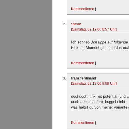
Kommentieren
|
Stefan
[Samstag, 02.12.06 8:57 Uhr]
Ich schrieb
„Ich tippe auf folgende
Fink, im Moment gibt sich das nich
Kommentieren
|
franz ferdinand
[Samstag, 02.12.06 9:08 Uhr]
dochdoch, fink hat potential (und 
auch ausschöpfen), huggel nicht.
was hältst du von meiner variante
Kommentieren
|