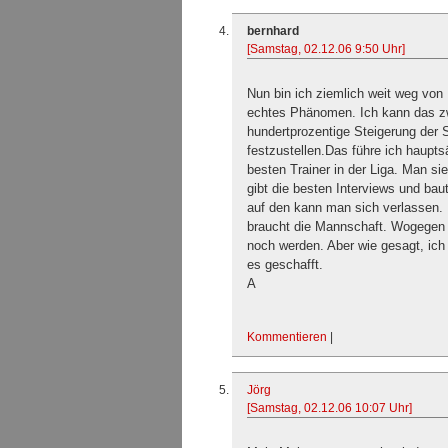
bernhard
[Samstag, 02.12.06 9:50 Uhr]
Nun bin ich ziemlich weit weg von F
echtes Phänomen. Ich kann das zwa
hundertprozentige Steigerung der 
festzustellen.Das führe ich haupts
besten Trainer in der Liga. Man si
gibt die besten Interviews und bau
auf den kann man sich verlassen. 
braucht die Mannschaft. Wogegen i
noch werden. Aber wie gesagt, ich 
es geschafft.
A
Kommentieren
|
Jörg
[Samstag, 02.12.06 10:07 Uhr]