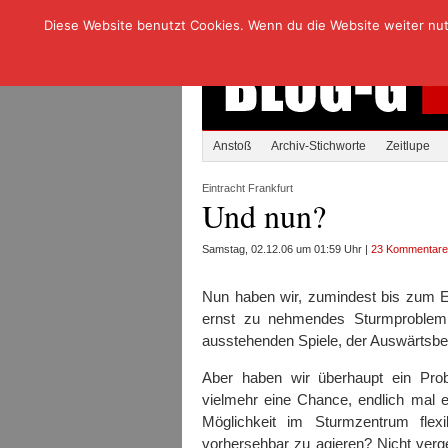
Diese Website benutzt Cookies. Wenn du die Website weiter nutzt
Anstoß
Archiv-Stichworte
Zeitlupe
Eintracht Frankfurt
Und nun?
Samstag, 02.12.06 um 01:59 Uhr |
23 Kommentare
Nun haben wir, zumindest bis zum E
ernst zu nehmendes Sturmproblem.
ausstehenden Spiele, der Auswärtsb
Aber haben wir überhaupt ein Prob
vielmehr eine Chance, endlich mal 
Möglichkeit im Sturmzentrum flexi
vorhersehbar zu agieren? Nicht verg