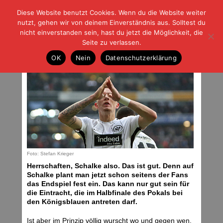
Diese Website benutzt Cookies. Wenn du die Website weiter
| | |
BLOG-G
Fußball und der Rest
nutzt, gehen wir von deinem Einverständnis aus. Solltest du
HOME
|
REGELN
|
IMPRESSUM
|
DATENSCHUTZ
nicht einverstanden sein, hast du jetzt die Möglichkeit, die
Seite zu verlassen.
Underdogs
OK
Nein
Datenschutzerklärung
Montag, 12.02.18 | 08:00 Uhr
Foto: Stefan Krieger
Herrschaften, Schalke also. Das ist gut. Denn auf
Schalke plant man jetzt schon seitens der Fans
das Endspiel fest ein. Das kann nur gut sein für
die Eintracht, die im Halbfinale des Pokals bei
den Königsblauen antreten darf.
Ist aber im Prinzip völlig wurscht wo und gegen wen.