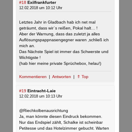
#18
Exilfrankfurter
12.02.2018 um 10:12 Uhr
Letztes Jahr in Gladbach hab ich net mal
geträumt, dass wir`s reißen, Pokal halt… !
Aber der Warnung, dass das zuletzt ja alles
Auflösungspappnasengegner waren ,schließ ich
mich an.
Das Nächste Spiel ist immer das Schwerste und
Wichtigste !
(hab hier meine private Sprüchebox, helau!)
Kommentieren
|
Antworten
|
⇑ Top
#19
Eintracht-Laie
12.02.2018 um 10:13 Uhr
@Riechkolbenausrichtung
Ja, man könnte diesen Eindruck bekommen.
Nur das Endspiel zählt, Schalke ist scheinbar
Petitesse und das Hotelzimmer gebucht. Warten