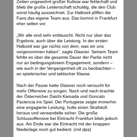
Zeiten ungewohnt großer Kulisse war fehlerhaft und
blieb die große Leidenschaft schuldig, die den Club
sonst häufig auszeichnet. Zur Halbzeit pfiffen die
Fans das eigene Team aus. Das kommt in Frankfurt
eher selten vor.
„Wir alle sind sehr enttäuscht. Nicht nur über das
Ergebnis, auch über die Leistung. In der ersten
Halbzeit war gar nichts von dem, was wir uns
vorgenommen haben“, sagte Glasner. Seinem Team
fehlte es über die gesamte Dauer der Partie nicht
nur an bedingungslosem Engagement, sondern –
wie auch in der Vergangenheit oft zu beobachten –
an spielerischer und taktischer Klasse.
Nach der Pause hatte Glasner noch versucht für
mehr Offensive zu sorgen. Nach und nach brachte
der Österreicher Daichi Kamada und Goncalo
Paciencia ins Spiel. Der Portugiese zeigte immerhin
eine engagierte Leistung, holte einen Strafstoß
heraus und verwandelte sicher. Die große
Schlussoffensive bei Eintracht Frankfurt blieb jedoch
aus. Am Ende war die Eintracht mit der knappen
Niederlage noch gut bedient.
(mit dpa)