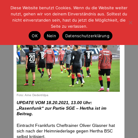
Diese Website benutzt Cookies. Wenn du die Website weiter
| | |
BLOG-G
Fußball und der Rest
nutzt, gehen wir von deinem Einverständnis aus. Solltest du
HOME
|
REGELN
|
IMPRESSUM
|
DATENSCHUTZ
nicht einverstanden sein, hast du jetzt die Möglichkeit, die
Seite zu verlassen.
Wieder einmal „zu wenig“
OK
Nein
Datenschutzerklärung
Sonntag, 17.10.21 | 06:36 Uhr
Foto: Arne Dedert/dpa
UPDATE VOM 18.20.2021, 13.00 Uhr:
„Rasenfunk“ zur Partie SGE – Hertha ist im
Beitrag.
Eintracht Frankfurts Cheftrainer Oliver Glasner hat
sich nach der Heimniederlage gegen Hertha BSC
selbst kritisiert.