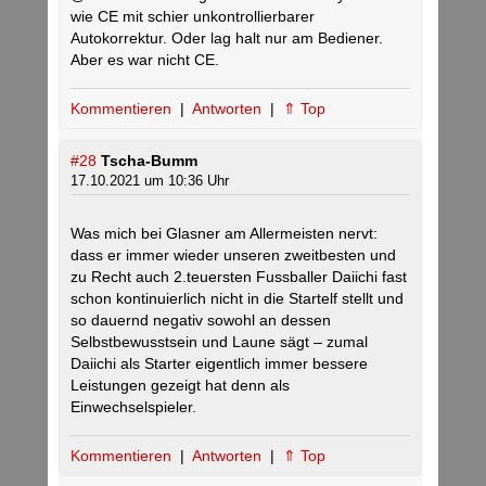
wie CE mit schier unkontrollierbarer
Autokorrektur. Oder lag halt nur am Bediener.
Aber es war nicht CE.
Kommentieren
|
Antworten
|
⇑ Top
#28
Tscha-Bumm
17.10.2021 um 10:36 Uhr
Was mich bei Glasner am Allermeisten nervt:
dass er immer wieder unseren zweitbesten und
zu Recht auch 2.teuersten Fussballer Daiichi fast
schon kontinuierlich nicht in die Startelf stellt und
so dauernd negativ sowohl an dessen
Selbstbewusstsein und Laune sägt – zumal
Daiichi als Starter eigentlich immer bessere
Leistungen gezeigt hat denn als
Einwechselspieler.
Kommentieren
|
Antworten
|
⇑ Top