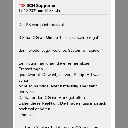
#32
SCH Supporter
17.10.2021 um 10:53 Uhr
Die PK war ja interessant :
3 X hat OG ab Minute 18 „es ist scheixxegal“
dann wieder „egal welches System wir spielen“
Sehr dünnhäutig auf die eher harmlosen
Pressefragen
geantwortet. Obwohl, die vom Phillip, HR war
schon
nicht so harmlos, eher hinterlistig aber sehr
analytisch.
Da hat er den OG ins Mark getroffen.
Daher diese Reaktion. Die Frage muss man sich
nochmal anhören,
lohnt sich.
Und zum Schluss hat dann der OG noch ein