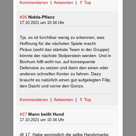
Kommentieren
|
Antworten
|
⇑ Top
#26
Nidda-Pflanz
17.10.2021 um 10:34 Uhr
Tja, es ist furchtbar wenig zu erkennen, was
Hoffnung für die nächsten Spiele macht.
Piräus (wohl das stärkste Team in der Gruppe)
könnte der nächste Stolperstein werden. Und in
Bochum hilft wohl nur, auf konsequente
Defensive zu setzen und dann den einen oder
anderen schnellen Konter zu fahren. Dazu
braucht es natürlich einen gut aufgelegten Filip,
den Daichi und vorne den Gonzo.
Kommentieren
|
Antworten
|
⇑ Top
#27
Mann beißt Hund
17.10.2021 um 10:34 Uhr
@ 17. Habe womöglich die selbe Handymarke