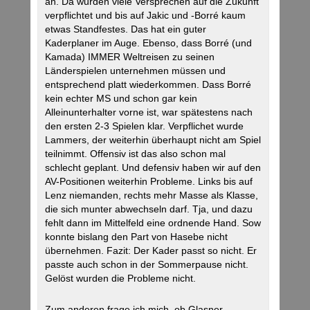
an. Da wurden viele Versprechen auf die Zukunft
verpflichtet und bis auf Jakic und -Borré kaum
etwas Standfestes. Das hat ein guter
Kaderplaner im Auge. Ebenso, dass Borré (und
Kamada) IMMER Weltreisen zu seinen
Länderspielen unternehmen müssen und
entsprechend platt wiederkommen. Dass Borré
kein echter MS und schon gar kein
Alleinunterhalter vorne ist, war spätestens nach
den ersten 2-3 Spielen klar. Verpflichet wurde
Lammers, der weiterhin überhaupt nicht am Spiel
teilnimmt. Offensiv ist das also schon mal
schlecht geplant. Und defensiv haben wir auf den
AV-Positionen weiterhin Probleme. Links bis auf
Lenz niemanden, rechts mehr Masse als Klasse,
die sich munter abwechseln darf. Tja, und dazu
fehlt dann im Mittelfeld eine ordnende Hand. Sow
konnte bislang den Part von Hasebe nicht
übernehmen. Fazit: Der Kader passt so nicht. Er
passte auch schon in der Sommerpause nicht.
Gelöst wurden die Probleme nicht.
Zum anderen frage ich mich, ob Glasner