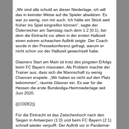
„Wir sind alle schuld an dieser Niederlage, ich will
das in keinster Weise auf die Spieler abwälzen. Es
war zu wenig, von mir auch. Ich hätte ein Stück weit
früher ins Spiel eingreifen können“, sagte der
Österreicher am Samstag nach dem 1:2 (0:1), bei
dem die Eintracht vor allem in der ersten Halbzeit
einen extrem schwachen Auftritt zeigte. Der Coach
wurde in der Pressekonferenz gefragt, warum er
nicht schon vor der Halbzeit gewechselt habe.
Glasners Start am Main ist trotz des jüngsten Erfolgs
beim FC Bayern missraten. Als Problem machte der
Trainer aus, dass sich die Mannschaft zu wenig
Chancen erspiele. „Wir haben es nicht auf den Platz
bekommen“, räumte Glasner ein. Es war für die
Hessen die erste Bundesliga-Heimniederlage seit
Juni 2020.
{{CODE2}}
Für die Eintracht ist das Zwischenhoch nach den
Siegen in Antwerpen (1:0) und beim FC Bayern (2:1)
schnell wieder verpufft. Der Auftritt vor in Pandemie-