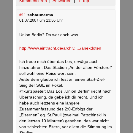
Kommentieren
|
Antworten
|
⇑ Top
#11
schaumerma
01.07.2007 um 13:56 Uhr
Union Berlin? Da war doch was …
http://www.eintracht.de/archiv...../anekdoten
Ich freue mich über das Los, erwäge auch
hinzufahren. Das Stadion „An der alten Försterei“
soll wohl eine Reise wert sein.
Außerdem glaube ich fest an einen Start-Ziel-
Sieg der SGE im Pokal.
@kurtspaeter: Das Los „Union Berlin“ riecht nach
Überraschung, da gebe ich dir recht. Und ich
habe auch letztens eine längere
Zusammenfassung des 2:0-Erfolgs der
„Eisernen“ gg. St.Pauli (zweimal Patschinski in
den letzten 10 Minuten) gesehen, das war nicht
von schlechten Eltern, vor allem die Stimmung im
Stadion.