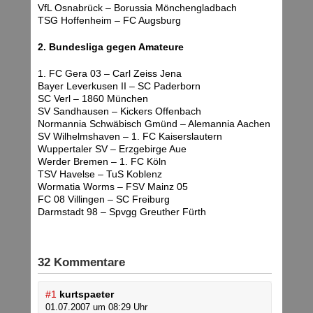
VfL Osnabrück – Borussia Mönchengladbach
TSG Hoffenheim – FC Augsburg
2. Bundesliga gegen Amateure
1. FC Gera 03 – Carl Zeiss Jena
Bayer Leverkusen II – SC Paderborn
SC Verl – 1860 München
SV Sandhausen – Kickers Offenbach
Normannia Schwäbisch Gmünd – Alemannia Aachen
SV Wilhelmshaven – 1. FC Kaiserslautern
Wuppertaler SV – Erzgebirge Aue
Werder Bremen – 1. FC Köln
TSV Havelse – TuS Koblenz
Wormatia Worms – FSV Mainz 05
FC 08 Villingen – SC Freiburg
Darmstadt 98 – Spvgg Greuther Fürth
32 Kommentare
#1
kurtspaeter
01.07.2007 um 08:29 Uhr