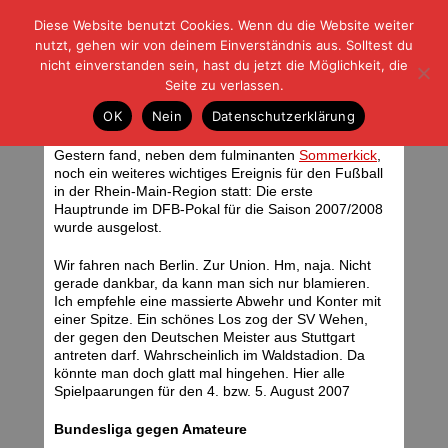
Diese Website benutzt Cookies. Wenn du die Website weiter
| | |
BLOG-G
Fußball und der Rest
nutzt, gehen wir von deinem Einverständnis aus. Solltest du
HOME
|
REGELN
|
IMPRESSUM
|
DATENSCHUTZ
nicht einverstanden sein, hast du jetzt die Möglichkeit, die
Seite zu verlassen.
Wir fahren nach Berlin
OK
Nein
Datenschutzerklärung
Sonntag, 01.07.07 | 07:41 Uhr
Gestern fand, neben dem fulminanten
Sommerkick
,
noch ein weiteres wichtiges Ereignis für den Fußball
in der Rhein-Main-Region statt: Die erste
Hauptrunde im DFB-Pokal für die Saison 2007/2008
wurde ausgelost.
Wir fahren nach Berlin. Zur Union. Hm, naja. Nicht
gerade dankbar, da kann man sich nur blamieren.
Ich empfehle eine massierte Abwehr und Konter mit
einer Spitze. Ein schönes Los zog der SV Wehen,
der gegen den Deutschen Meister aus Stuttgart
antreten darf. Wahrscheinlich im Waldstadion. Da
könnte man doch glatt mal hingehen. Hier alle
Spielpaarungen für den 4. bzw. 5. August 2007
Bundesliga gegen Amateure