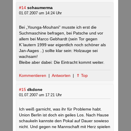
#14
schaumerma
01.07.2007 um 14:24 Uhr
Bei „Younga-Mouhani“ musste ich erst die
Suchmaschine befragen, bei Patsche und vor
allem bei Marco Gebhardt (sein Tor gegen
K`lautern 1999 war eigentlich noch schöner als
Jan-Aages ..) sollte klar sein: Holzauge sei
wachsam!
Bleibe aber dabei: Die Eintracht kommt weiter.
Kommentieren
|
Antworten
|
⇑ Top
#15
dkdone
01.07.2007 um 17:21 Uhr
Ich weiß garnicht, was ihr für Probleme habt.
Union Berlin ist doch ein geiles Los. Nach Hause
schaukeln kannste den Pokal auf Dauer sowieso
nicht. Und gegen ne Mannschaft mit Herz spielen