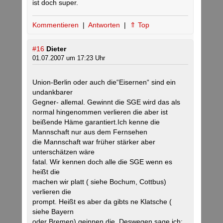
ist doch super.
Kommentieren
|
Antworten
|
⇑ Top
#16
Dieter
01.07.2007 um 17:23 Uhr
Union-Berlin oder auch die“Eisernen“ sind ein
undankbarer
Gegner- allemal. Gewinnt die SGE wird das als
normal hingenommen verlieren die aber ist
beißende Häme garantiert.Ich kenne die
Mannschaft nur aus dem Fernsehen
die Mannschaft war früher stärker aber
unterschätzen wäre
fatal. Wir kennen doch alle die SGE wenn es
heißt die
machen wir platt ( siehe Bochum, Cottbus)
verlieren die
prompt. Heißt es aber da gibts ne Klatsche (
siehe Bayern
oder Bremen) geinnen die. Deswegen sage ich: