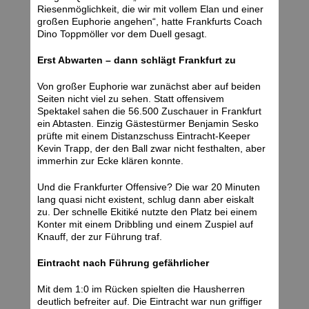
Riesenmöglichkeit, die wir mit vollem Elan und einer
großen Euphorie angehen“, hatte Frankfurts Coach
Dino Toppmöller vor dem Duell gesagt.
Erst Abwarten – dann schlägt Frankfurt zu
Von großer Euphorie war zunächst aber auf beiden
Seiten nicht viel zu sehen. Statt offensivem
Spektakel sahen die 56.500 Zuschauer in Frankfurt
ein Abtasten. Einzig Gästestürmer Benjamin Sesko
prüfte mit einem Distanzschuss Eintracht-Keeper
Kevin Trapp, der den Ball zwar nicht festhalten, aber
immerhin zur Ecke klären konnte.
Und die Frankfurter Offensive? Die war 20 Minuten
lang quasi nicht existent, schlug dann aber eiskalt
zu. Der schnelle Ekitiké nutzte den Platz bei einem
Konter mit einem Dribbling und einem Zuspiel auf
Knauff, der zur Führung traf.
Eintracht nach Führung gefährlicher
Mit dem 1:0 im Rücken spielten die Hausherren
deutlich befreiter auf. Die Eintracht war nun griffiger