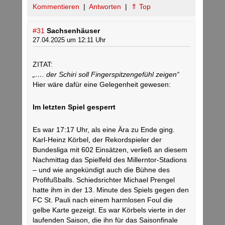
Kommentieren
|
Antworten
|
⇑ Top
#31
Sachsenhäuser
27.04.2025 um 12:11 Uhr
ZITAT:
„…. der Schiri soll Fingerspitzengefühl zeigen“
Hier wäre dafür eine Gelegenheit gewesen:
Im letzten Spiel gesperrt
Es war 17:17 Uhr, als eine Ära zu Ende ging.
Karl-Heinz Körbel, der Rekordspieler der
Bundesliga mit 602 Einsätzen, verließ an diesem
Nachmittag das Spielfeld des Millerntor-Stadions
– und wie angekündigt auch die Bühne des
Profifußballs. Schiedsrichter Michael Prengel
hatte ihm in der 13. Minute des Spiels gegen den
FC St. Pauli nach einem harmlosen Foul die
gelbe Karte gezeigt. Es war Körbels vierte in der
laufenden Saison, die ihn für das Saisonfinale