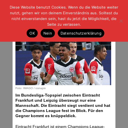
Diese Website benutzt Cookies. Wenn du die Website weiter
| | |
BLOG-G
Fußball und der Rest
nutzt, gehen wir von deinem Einverständnis aus. Solltest du
HOME
|
REGELN
|
IMPRESSUM
|
DATENSCHUTZ
nicht einverstanden sein, hast du jetzt die Möglichkeit, die
Seite zu verlassen.
Zum Greifen nah
OK
Nein
Datenschutzerklärung
Sonntag, 27.04.25 | 06:00 Uhr
Foto: IMAGO / osnapix
Im Bundesliga-Topspiel zwischen Eintracht
Frankfurt und Leipzig überzeugt nur eine
Mannschaft. Die Eintracht siegt verdient und hat
die Champions League fest im Blick. Für den
Gegner kommt es knüppeldick.
Eintracht Frankfurt ist einem Champions-League-