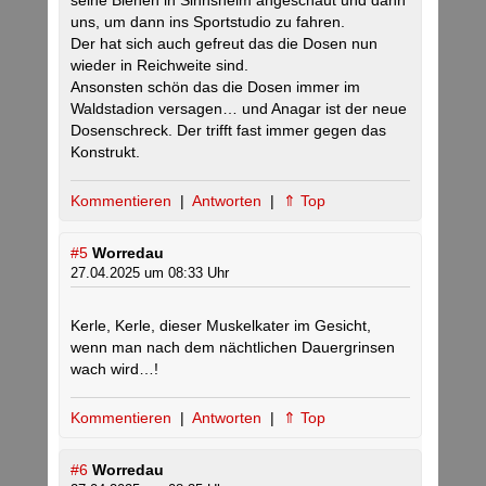
seine Bienen in Sinnsheim angeschaut und dann
uns, um dann ins Sportstudio zu fahren.
Der hat sich auch gefreut das die Dosen nun
wieder in Reichweite sind.
Ansonsten schön das die Dosen immer im
Waldstadion versagen… und Anagar ist der neue
Dosenschreck. Der trifft fast immer gegen das
Konstrukt.
Kommentieren
|
Antworten
|
⇑ Top
#5
Worredau
27.04.2025 um 08:33 Uhr
Kerle, Kerle, dieser Muskelkater im Gesicht,
wenn man nach dem nächtlichen Dauergrinsen
wach wird…!
Kommentieren
|
Antworten
|
⇑ Top
#6
Worredau