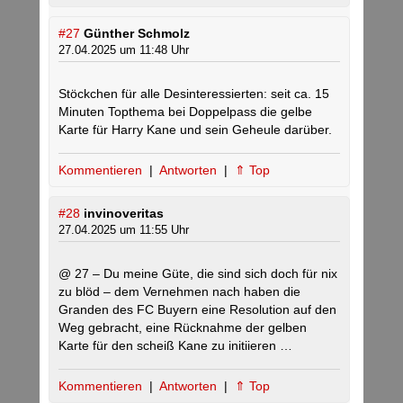
#27
Günther Schmolz
27.04.2025 um 11:48 Uhr
Stöckchen für alle Desinteressierten: seit ca. 15
Minuten Topthema bei Doppelpass die gelbe
Karte für Harry Kane und sein Geheule darüber.
Kommentieren
|
Antworten
|
⇑ Top
#28
invinoveritas
27.04.2025 um 11:55 Uhr
@ 27 – Du meine Güte, die sind sich doch für nix
zu blöd – dem Vernehmen nach haben die
Granden des FC Buyern eine Resolution auf den
Weg gebracht, eine Rücknahme der gelben
Karte für den scheiß Kane zu initiieren …
Kommentieren
|
Antworten
|
⇑ Top