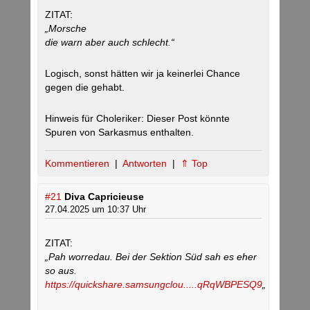
ZITAT:
„Morsche
die warn aber auch schlecht.“
Logisch, sonst hätten wir ja keinerlei Chance
gegen die gehabt.
Hinweis für Choleriker: Dieser Post könnte
Spuren von Sarkasmus enthalten.
Kommentieren
|
Antworten
|
⇑ Top
#21
Diva Capricieuse
27.04.2025 um 10:37 Uhr
ZITAT:
„Pah worredau. Bei der Sektion Süd sah es eher
so aus.
https://quickshare.samsungclou.....qRqWBPESQ9
„