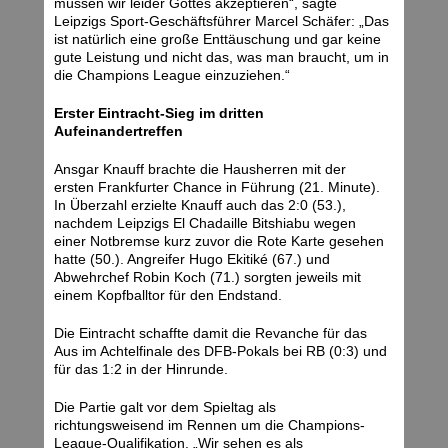
müssen wir leider Gottes akzeptieren“, sagte
Leipzigs Sport-Geschäftsführer Marcel Schäfer: „Das
ist natürlich eine große Enttäuschung und gar keine
gute Leistung und nicht das, was man braucht, um in
die Champions League einzuziehen.“
Erster Eintracht-Sieg im dritten
Aufeinandertreffen
Ansgar Knauff brachte die Hausherren mit der
ersten Frankfurter Chance in Führung (21. Minute).
In Überzahl erzielte Knauff auch das 2:0 (53.),
nachdem Leipzigs El Chadaille Bitshiabu wegen
einer Notbremse kurz zuvor die Rote Karte gesehen
hatte (50.). Angreifer Hugo Ekitiké (67.) und
Abwehrchef Robin Koch (71.) sorgten jeweils mit
einem Kopfballtor für den Endstand.
Die Eintracht schaffte damit die Revanche für das
Aus im Achtelfinale des DFB-Pokals bei RB (0:3) und
für das 1:2 in der Hinrunde.
Die Partie galt vor dem Spieltag als
richtungsweisend im Rennen um die Champions-
League-Qualifikation. „Wir sehen es als