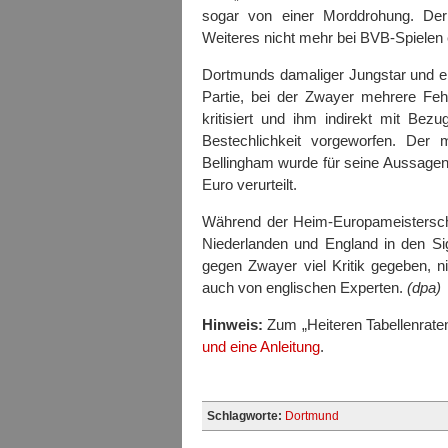
sogar von einer Morddrohung. De
Weiteres nicht mehr bei BVB-Spielen 
Dortmunds damaliger Jungstar und en
Partie, bei der Zwayer mehrere Feh
kritisiert und ihm indirekt mit Be
Bestechlichkeit vorgeworfen. Der m
Bellingham wurde für seine Aussagen
Euro verurteilt.
Während der Heim-Europameisterscha
Niederlanden und England in den Si
gegen Zwayer viel Kritik gegeben, n
auch von englischen Experten.
(dpa)
Hinweis:
Zum „Heiteren Tabellenraten
und eine Anleitung
.
Schlagworte:
Dortmund