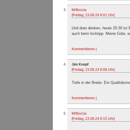
MrBoccia
[Freitag, 23.08.24 8:01 Uhr]
Und dran denken, heute 20:30 ist
auch beim kicktipp. Meine Güte, was
Kommentieren
|
Jim Knopf
[Freitag, 23.08.24 8:08 Uhr]
Tiefe in der Breite. Ein Qualitätsm
Kommentieren
|
MrBoccia
[Freitag, 23.08.24 8:15 Uhr]