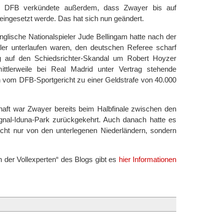
r DFB verkündete außerdem, dass Zwayer bis auf
eingesetzt werde. Das hat sich nun geändert.
glische Nationalspieler Jude Bellingam hatte nach der
ler unterlaufen waren, den deutschen Referee scharf
zug auf den Schiedsrichter-Skandal um Robert Hoyzer
ittlerweile bei Real Madrid unter Vertrag stehende
 vom DFB-Sportgericht zu einer Geldstrafe von 40.000
ft war Zwayer bereits beim Halbfinale zwischen den
gnal-Iduna-Park zurückgekehrt. Auch danach hatte es
icht nur von den unterlegenen Niederländern, sondern
 der Vollexperten“ des Blogs gibt es
hier Informationen