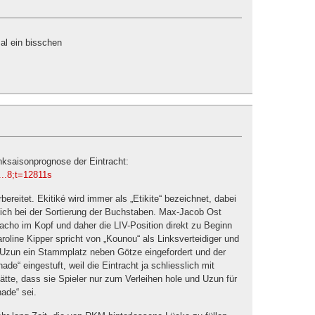
mal ein bisschen
nksaisonprognose der Eintracht:
...8;t=12811s
bereitet. Ekitiké wird immer als „Etikite“ bezeichnet, dabei
tlich bei der Sortierung der Buchstaben. Max-Jacob Ost
Pacho im Kopf und daher die LIV-Position direkt zu Beginn
oline Kipper spricht von „Kounou“ als Linksverteidiger und
 Uzun ein Stammplatz neben Götze eingefordert und der
ade“ eingestuft, weil die Eintracht ja schliesslich mit
te, dass sie Spieler nur zum Verleihen hole und Uzun für
ade“ sei.