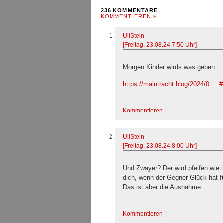
236 KOMMENTARE
KOMMENTIEREN »
UliStein
[Freitag, 23.08.24 7:50 Uhr]
Morgen Kinder wirds was geben.
https://maintracht.blog/2024/0....
Kommentieren
|
UliStein
[Freitag, 23.08.24 8:00 Uhr]
Und Zwayer? Der wird pfeifen wie 
dich, wenn der Gegner Glück hat fü
Das ist aber die Ausnahme.
Kommentieren
|