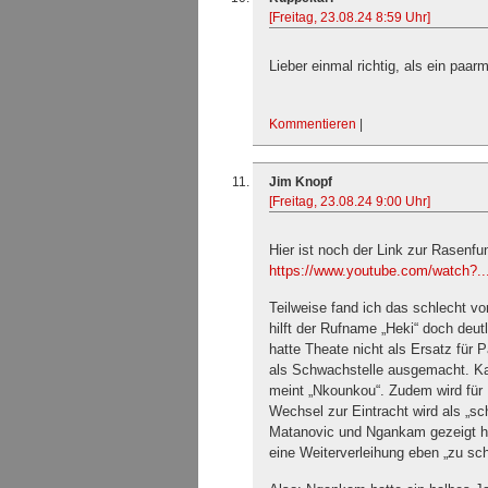
[Freitag, 23.08.24 8:59 Uhr]
Lieber einmal richtig, als ein paar
Kommentieren
|
Jim Knopf
[Freitag, 23.08.24 9:00 Uhr]
Hier ist noch der Link zur Rasenfu
https://www.youtube.com/watch?..
Teilweise fand ich das schlecht vor
hilft der Rufname „Heki“ doch deu
hatte Theate nicht als Ersatz für 
als Schwachstelle ausgemacht. Kar
meint „Nkounkou“. Zudem wird für
Wechsel zur Eintracht wird als „sch
Matanovic und Ngankam gezeigt hät
eine Weiterverleihung eben „zu sch