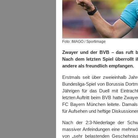
Foto: IMAGO / Sportimage
Zwayer und der BVB – das ruft b
Nach dem letzten Spiel überrollt 
andere als freundlich empfangen.
Erstmals seit über zweieinhalb Jahr
Bundesliga-Spiel von Borussia Dort
Jährigen für das Duell mit Eintrac
letzten Auftritt beim BVB hatte Zwa
FC Bayern München leitete. Damals
für Aufsehen und heftige Diskussione
Nach der 2:3-Niederlage der Schw
massiver Anfeindungen eine mehrwöc
von „sehr belastenden Geschehniss