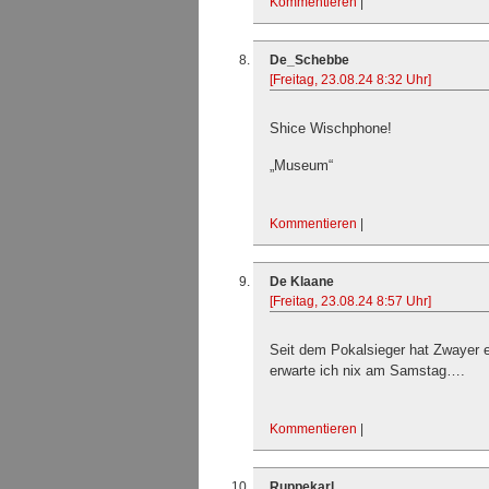
Kommentieren
|
De_Schebbe
[Freitag, 23.08.24 8:32 Uhr]
Shice Wischphone!
„Museum“
Kommentieren
|
De Klaane
[Freitag, 23.08.24 8:57 Uhr]
Seit dem Pokalsieger hat Zwayer ei
erwarte ich nix am Samstag….
Kommentieren
|
Ruppekarl