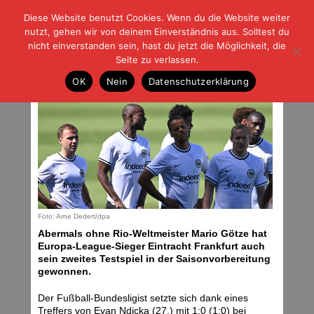
Diese Website benutzt Cookies. Wenn du die Website weiter
| | |
BLOG-G
Fußball und der Rest
nutzt, gehen wir von deinem Einverständnis aus. Solltest du
HOME
|
REGELN
|
IMPRESSUM
|
DATENSCHUTZ
nicht einverstanden sein, hast du jetzt die Möglichkeit, die
Seite zu verlassen.
Zweiter Sieg
OK
Nein
Datenschutzerklärung
Mittwoch, 06.07.22 | 06:30 Uhr
Foto: Arne Dedert/dpa
Abermals ohne Rio-Weltmeister Mario Götze hat
Europa-League-Sieger Eintracht Frankfurt auch
sein zweites Testspiel in der Saisonvorbereitung
gewonnen.
Der Fußball-Bundesligist setzte sich dank eines
Treffers von Evan Ndicka (27.) mit 1:0 (1:0) bei