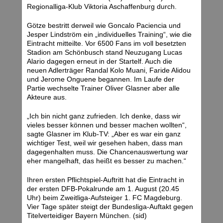
Regionalliga-Klub Viktoria Aschaffenburg durch.
Götze bestritt derweil wie Goncalo Paciencia und
Jesper Lindström ein „individuelles Training“, wie die
Eintracht mitteilte. Vor 6500 Fans im voll besetzten
Stadion am Schönbusch stand Neuzugang Lucas
Alario dagegen erneut in der Startelf. Auch die
neuen Adlerträger Randal Kolo Muani, Faride Alidou
und Jerome Onguene begannen. Im Laufe der
Partie wechselte Trainer Oliver Glasner aber alle
Akteure aus.
„Ich bin nicht ganz zufrieden. Ich denke, dass wir
vieles besser können und besser machen wollten“,
sagte Glasner im Klub-TV: „Aber es war ein ganz
wichtiger Test, weil wir gesehen haben, dass man
dagegenhalten muss. Die Chancenauswertung war
eher mangelhaft, das heißt es besser zu machen.“
Ihren ersten Pflichtspiel-Auftritt hat die Eintracht in
der ersten DFB-Pokalrunde am 1. August (20.45
Uhr) beim Zweitliga-Aufsteiger 1. FC Magdeburg.
Vier Tage später steigt der Bundesliga-Auftakt gegen
Titelverteidiger Bayern München. (sid)