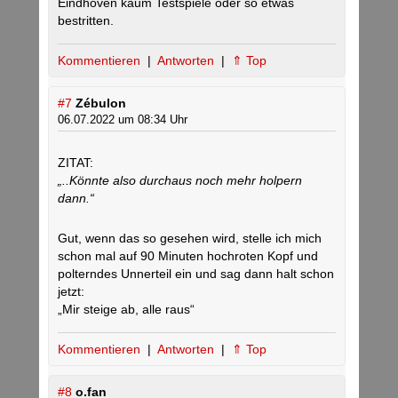
Eindhoven kaum Testspiele oder so etwas
bestritten.
Kommentieren
|
Antworten
|
⇑ Top
#7
Zébulon
06.07.2022 um 08:34 Uhr
ZITAT:
„..Könnte also durchaus noch mehr holpern
dann.“
Gut, wenn das so gesehen wird, stelle ich mich
schon mal auf 90 Minuten hochroten Kopf und
polterndes Unnerteil ein und sag dann halt schon
jetzt:
„Mir steige ab, alle raus“
Kommentieren
|
Antworten
|
⇑ Top
#8
o.fan