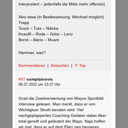
interpretiert – jedenfalls die Mitte mehr offensiv).
Also etwa (in Bestbesetzung, Wechsel möglich)
Trapp
Touré – Tuta – Ndicka
Knauffi – Rode – Götzi – Lenz
Borré – Alario – Muani
Hammer, was?
Kommentieren
|
Antworten
|
⇑ Top
#37
complainovic
06.07.2022 um 13:27 Uhr
Grad die Zweitverwertung von Mayos Sportbild
Interview gelesen. Man merkt, dass er von
Wichtigtuer Struth beraten wird. Viel
nachgeplappertes Coaching-Gelaber dabei.Aber
total gereift und geläutert der Mayo. Naja hoffen
wir mal, dass er auf dem Platz nen besseren