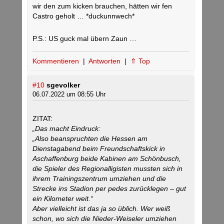
wir den zum kicken brauchen, hätten wir fen
Castro geholt … *duckunnwech*
P.S.: US guck mal übern Zaun …
Kommentieren
|
Antworten
|
⇑ Top
#10
sgevolker
06.07.2022 um 08:55 Uhr
ZITAT:
„Das macht Eindruck:
„Also beanspruchten die Hessen am
Dienstagabend beim Freundschaftskick in
Aschaffenburg beide Kabinen am Schönbusch,
die Spieler des Regionalligisten mussten sich in
ihrem Trainingszentrum umziehen und die
Strecke ins Stadion per pedes zurücklegen – gut
ein Kilometer weit.“
Aber vielleicht ist das ja so üblich. Wer weiß
schon, wo sich die Nieder-Weiseler umziehen