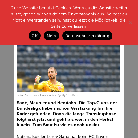
Diese Website benutzt Cookies. Wenn du die Website weiter
| | |
BLOG-G
Fußball und der Rest
nutzt, gehen wir von deinem Einverständnis aus. Solltest du
HOME
|
REGELN
|
IMPRESSUM
|
DATENSCHUTZ
nicht einverstanden sein, hast du jetzt die Möglichkeit, die
Seite zu verlassen.
Zweites Transferfenster öffnet
OK
Nein
Datenschutzerklärung
Mittwoch, 15.07.20 | 07:57 Uhr
Foto: Alexander Hassenstein/getty/Pool/dpa
Sané, Meunier und Henrichs: Die Top-Clubs der
Bundesliga haben schon Verstärkung für ihre
Kader gefunden. Doch die lange Transferphase
folgt erst jetzt und geht bis weit in den Herbst
hinein. Zum Start ist vieles noch unklar.
Nationalspieler Leroy Sané hat beim FC Bayern