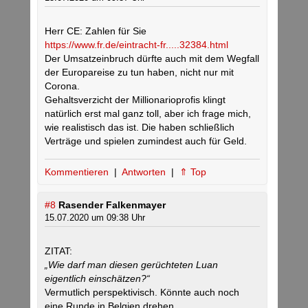
Herr CE: Zahlen für Sie
https://www.fr.de/eintracht-fr.....32384.html
Der Umsatzeinbruch dürfte auch mit dem Wegfall
der Europareise zu tun haben, nicht nur mit
Corona.
Gehaltsverzicht der Millionarioprofis klingt
natürlich erst mal ganz toll, aber ich frage mich,
wie realistisch das ist. Die haben schließlich
Verträge und spielen zumindest auch für Geld.
Kommentieren
|
Antworten
|
⇑ Top
#8
Rasender Falkenmayer
15.07.2020 um 09:38 Uhr
ZITAT:
„Wie darf man diesen gerüchteten Luan
eigentlich einschätzen?“
Vermutlich perspektivisch. Könnte auch noch
eine Runde in Belgien drehen.