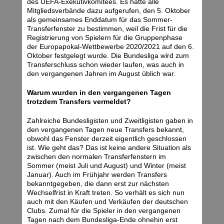
des UEFA-Exekutivkomitees. Es hatte alle
Mitgliedsverbände dazu aufgerufen, den 5. Oktober
als gemeinsames Enddatum für das Sommer-
Transferfenster zu bestimmen, weil die Frist für die
Registrierung von Spielern für die Gruppenphase
der Europapokal-Wettbewerbe 2020/2021 auf den 6.
Oktober festgelegt wurde. Die Bundesliga wird zum
Transferschluss schon wieder laufen, was auch in
den vergangenen Jahren im August üblich war.
Warum wurden in den vergangenen Tagen
trotzdem Transfers vermeldet?
Zahlreiche Bundesligisten und Zweitligisten gaben in
den vergangenen Tagen neue Transfers bekannt,
obwohl das Fenster derzeit eigentlich geschlossen
ist. Wie geht das? Das ist keine andere Situation als
zwischen den normalen Transferfenstern im
Sommer (meist Juli und August) und Winter (meist
Januar). Auch im Frühjahr werden Transfers
bekanntgegeben, die dann erst zur nächsten
Wechselfrist in Kraft treten. So verhält es sich nun
auch mit den Käufen und Verkäufen der deutschen
Clubs. Zumal für die Spieler in den vergangenen
Tagen nach dem Bundesliga-Ende ohnehin erst