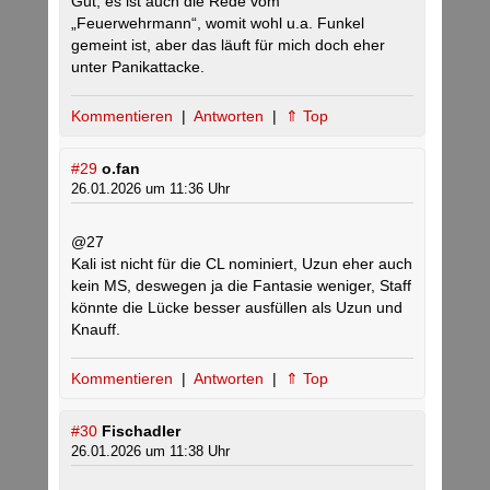
Gut, es ist auch die Rede vom
„Feuerwehrmann“, womit wohl u.a. Funkel
gemeint ist, aber das läuft für mich doch eher
unter Panikattacke.
Kommentieren
|
Antworten
|
⇑ Top
#29
o.fan
26.01.2026 um 11:36 Uhr
@27
Kali ist nicht für die CL nominiert, Uzun eher auch
kein MS, deswegen ja die Fantasie weniger, Staff
könnte die Lücke besser ausfüllen als Uzun und
Knauff.
Kommentieren
|
Antworten
|
⇑ Top
#30
Fischadler
26.01.2026 um 11:38 Uhr