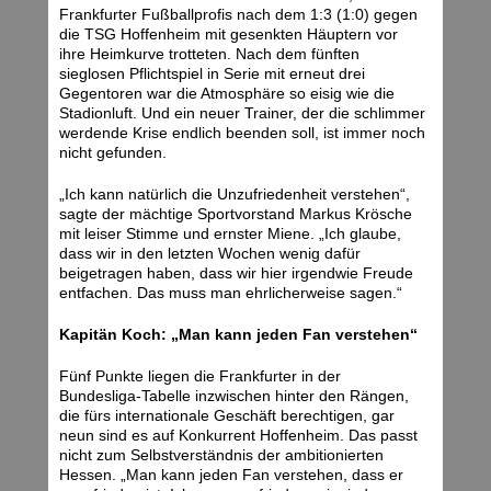
Frankfurter Fußballprofis nach dem 1:3 (1:0) gegen
die TSG Hoffenheim mit gesenkten Häuptern vor
ihre Heimkurve trotteten. Nach dem fünften
sieglosen Pflichtspiel in Serie mit erneut drei
Gegentoren war die Atmosphäre so eisig wie die
Stadionluft. Und ein neuer Trainer, der die schlimmer
werdende Krise endlich beenden soll, ist immer noch
nicht gefunden.
„Ich kann natürlich die Unzufriedenheit verstehen“,
sagte der mächtige Sportvorstand Markus Krösche
mit leiser Stimme und ernster Miene. „Ich glaube,
dass wir in den letzten Wochen wenig dafür
beigetragen haben, dass wir hier irgendwie Freude
entfachen. Das muss man ehrlicherweise sagen.“
Kapitän Koch: „Man kann jeden Fan verstehen“
Fünf Punkte liegen die Frankfurter in der
Bundesliga-Tabelle inzwischen hinter den Rängen,
die fürs internationale Geschäft berechtigen, gar
neun sind es auf Konkurrent Hoffenheim. Das passt
nicht zum Selbstverständnis der ambitionierten
Hessen. „Man kann jeden Fan verstehen, dass er