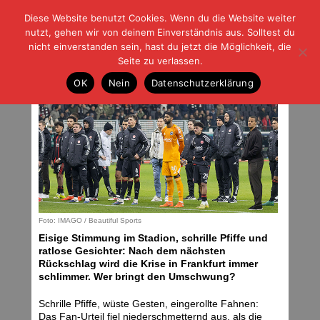
Diese Website benutzt Cookies. Wenn du die Website weiter
| | |
BLOG-G
Fußball und der Rest
nutzt, gehen wir von deinem Einverständnis aus. Solltest du
HOME
|
REGELN
|
IMPRESSUM
|
DATENSCHUTZ
nicht einverstanden sein, hast du jetzt die Möglichkeit, die
Seite zu verlassen.
Alte Muster
OK
Nein
Datenschutzerklärung
Montag, 26.01.26 | 05:00 Uhr
Foto: IMAGO / Beautiful Sports
Eisige Stimmung im Stadion, schrille Pfiffe und
ratlose Gesichter: Nach dem nächsten
Rückschlag wird die Krise in Frankfurt immer
schlimmer. Wer bringt den Umschwung?
Schrille Pfiffe, wüste Gesten, eingerollte Fahnen:
Das Fan-Urteil fiel niederschmetternd aus, als die