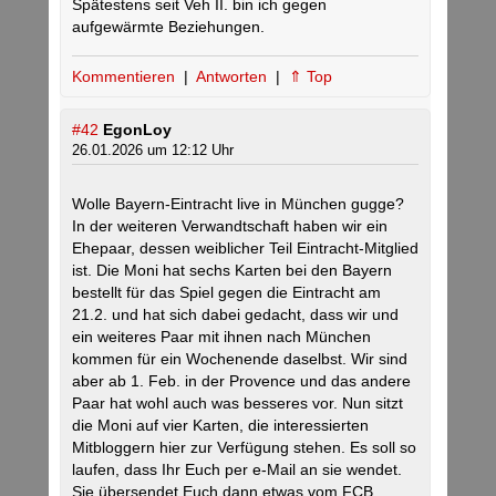
Spätestens seit Veh II. bin ich gegen
aufgewärmte Beziehungen.
Kommentieren
|
Antworten
|
⇑ Top
#42
EgonLoy
26.01.2026 um 12:12 Uhr
Wolle Bayern-Eintracht live in München gugge?
In der weiteren Verwandtschaft haben wir ein
Ehepaar, dessen weiblicher Teil Eintracht-Mitglied
ist. Die Moni hat sechs Karten bei den Bayern
bestellt für das Spiel gegen die Eintracht am
21.2. und hat sich dabei gedacht, dass wir und
ein weiteres Paar mit ihnen nach München
kommen für ein Wochenende daselbst. Wir sind
aber ab 1. Feb. in der Provence und das andere
Paar hat wohl auch was besseres vor. Nun sitzt
die Moni auf vier Karten, die interessierten
Mitbloggern hier zur Verfügung stehen. Es soll so
laufen, dass Ihr Euch per e-Mail an sie wendet.
Sie übersendet Euch dann etwas vom FCB,