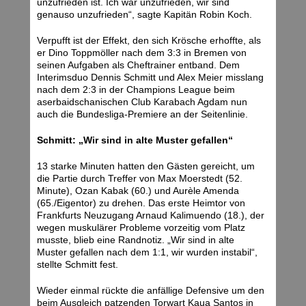
unzufrieden ist. Ich war unzufrieden, wir sind
genauso unzufrieden“, sagte Kapitän Robin Koch.
Verpufft ist der Effekt, den sich Krösche erhoffte, als
er Dino Toppmöller nach dem 3:3 in Bremen von
seinen Aufgaben als Cheftrainer entband. Dem
Interimsduo Dennis Schmitt und Alex Meier misslang
nach dem 2:3 in der Champions League beim
aserbaidschanischen Club Karabach Agdam nun
auch die Bundesliga-Premiere an der Seitenlinie.
Schmitt: „Wir sind in alte Muster gefallen“
13 starke Minuten hatten den Gästen gereicht, um
die Partie durch Treffer von Max Moerstedt (52.
Minute), Ozan Kabak (60.) und Aurèle Amenda
(65./Eigentor) zu drehen. Das erste Heimtor von
Frankfurts Neuzugang Arnaud Kalimuendo (18.), der
wegen muskulärer Probleme vorzeitig vom Platz
musste, blieb eine Randnotiz. „Wir sind in alte
Muster gefallen nach dem 1:1, wir wurden instabil“,
stellte Schmitt fest.
Wieder einmal rückte die anfällige Defensive um den
beim Ausgleich patzenden Torwart Kaua Santos in