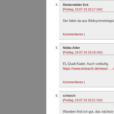
Riederwälder Eck
[Freitag, 19.07.19 18:17 Uhr]
Der hätte da aus Bildsymmetriegr
Kommentieren
|
Nidda-Alder
[Freitag, 19.07.19 18:18 Uhr]
EL-Quali-Kader. Auch vorläufig.
https://www.eintracht.de/news/.....
Kommentieren
|
schusch
[Freitag, 19.07.19 18:21 Uhr]
Wandern find ich gut, das nächste