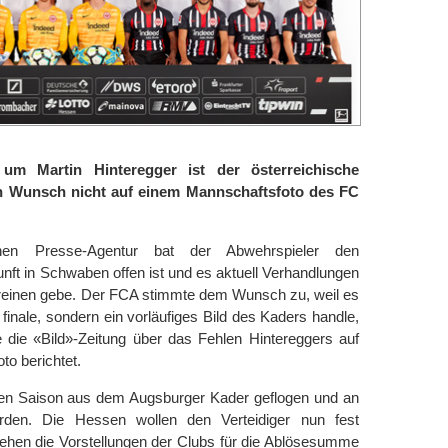
um Martin Hinteregger ist der österreichische
nen Wunsch nicht auf einem Mannschaftsfoto des FC
hen Presse-Agentur bat der Abwehrspieler den
nft in Schwaben offen ist und es aktuell Verhandlungen
reinen gebe. Der FCA stimmte dem Wunsch zu, weil es
inale, sondern ein vorläufiges Bild des Kaders handle,
e die «Bild»-Zeitung über das Fehlen Hintereggers auf
o berichtet.
nen Saison aus dem Augsburger Kader geflogen und an
orden. Die Hessen wollen den Verteidiger nun fest
ehen die Vorstellungen der Clubs für die Ablösesumme