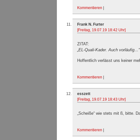
Kommentieren
|
Frank N. Furter
[Freitag, 19.07.19 18:42 Uhr]
ZITAT:
„EL-Quali-Kader. Auch vorläufig…“
Hoffentlich verlässt uns keiner 
Kommentieren
|
esszett
[Freitag, 19.07.19 18:43 Uhr]
„Scheiße“ wie stets mit ß, bitte. D
Kommentieren
|