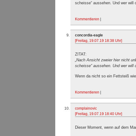
scheisse“ aussehen. Und wer will 
Kommentieren
|
concordia-eagle
[Freitag, 19.07.19 18:38 Uhr]
ZITAT:
„Nach Ansicht zweier hier nicht u
scheisse“ aussehen. Und wer will 
Wenn da nicht so ein Fettsteiß wie
Kommentieren
|
complainovic
[Freitag, 19.07.19 18:40 Uhr]
Dieser Moment, wenn auf dem Man