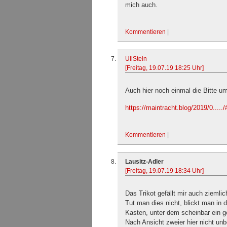
mich auch.
Kommentieren
|
UliStein
[Freitag, 19.07.19 18:25 Uhr]
Auch hier noch einmal die Bitte um
https://maintracht.blog/2019/0....
Kommentieren
|
Lausitz-Adler
[Freitag, 19.07.19 18:34 Uhr]
Das Trikot gefällt mir auch ziemli
Tut man dies nicht, blickt man in
Kasten, unter dem scheinbar ein g
Nach Ansicht zweier hier nicht un