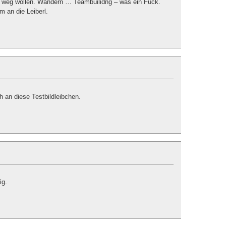
 weg wollen. Wandern … Teambuilidng – was ein Fuck.
 an die Leiberl.
h an diese Testbildleibchen.
ig.