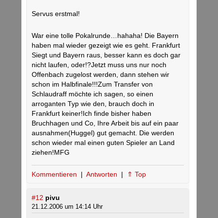
Servus erstmal!
War eine tolle Pokalrunde…hahaha! Die Bayern
haben mal wieder gezeigt wie es geht. Frankfurt
Siegt und Bayern raus, besser kann es doch gar
nicht laufen, oder!?Jetzt muss uns nur noch
Offenbach zugelost werden, dann stehen wir
schon im Halbfinale!!!Zum Transfer von
Schlaudraff möchte ich sagen, so einen
arroganten Typ wie den, brauch doch in
Frankfurt keiner!Ich finde bisher haben
Bruchhagen und Co, Ihre Arbeit bis auf ein paar
ausnahmen(Huggel) gut gemacht. Die werden
schon wieder mal einen guten Spieler an Land
ziehen!MFG
Kommentieren
|
Antworten
|
⇑ Top
#12
pivu
21.12.2006 um 14:14 Uhr