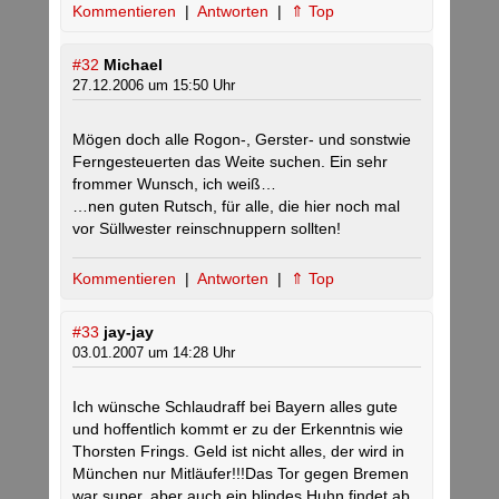
Kommentieren
|
Antworten
|
⇑ Top
#32
Michael
27.12.2006 um 15:50 Uhr
Mögen doch alle Rogon-, Gerster- und sonstwie
Ferngesteuerten das Weite suchen. Ein sehr
frommer Wunsch, ich weiß…
…nen guten Rutsch, für alle, die hier noch mal
vor Süllwester reinschnuppern sollten!
Kommentieren
|
Antworten
|
⇑ Top
#33
jay-jay
03.01.2007 um 14:28 Uhr
Ich wünsche Schlaudraff bei Bayern alles gute
und hoffentlich kommt er zu der Erkenntnis wie
Thorsten Frings. Geld ist nicht alles, der wird in
München nur Mitläufer!!!Das Tor gegen Bremen
war super, aber auch ein blindes Huhn findet ab