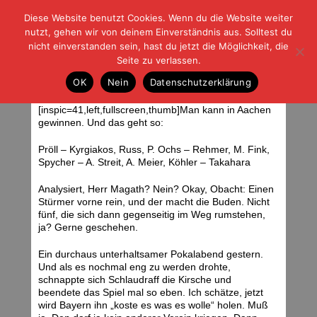
Diese Website benutzt Cookies. Wenn du die Website weiter
| | |
BLOG-G
Fußball und der Rest
nutzt, gehen wir von deinem Einverständnis aus. Solltest du
HOME
|
REGELN
|
IMPRESSUM
|
DATENSCHUTZ
nicht einverstanden sein, hast du jetzt die Möglichkeit, die
Seite zu verlassen.
Huhu, Herr Magath!
OK
Nein
Datenschutzerklärung
Donnerstag, 21.12.06 | 06:34 Uhr
[inspic=41,left,fullscreen,thumb]Man kann in Aachen
gewinnen. Und das geht so:
Pröll – Kyrgiakos, Russ, P. Ochs – Rehmer, M. Fink,
Spycher – A. Streit, A. Meier, Köhler – Takahara
Analysiert, Herr Magath? Nein? Okay, Obacht: Einen
Stürmer vorne rein, und der macht die Buden. Nicht
fünf, die sich dann gegenseitig im Weg rumstehen,
ja? Gerne geschehen.
Ein durchaus unterhaltsamer Pokalabend gestern.
Und als es nochmal eng zu werden drohte,
schnappte sich Schlaudraff die Kirsche und
beendete das Spiel mal so eben. Ich schätze, jetzt
wird Bayern ihn „koste es was es wolle“ holen. Muß