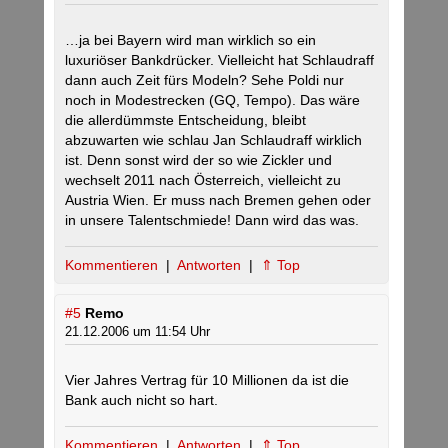
…ja bei Bayern wird man wirklich so ein
luxuriöser Bankdrücker. Vielleicht hat Schlaudraff
dann auch Zeit fürs Modeln? Sehe Poldi nur
noch in Modestrecken (GQ, Tempo). Das wäre
die allerdümmste Entscheidung, bleibt
abzuwarten wie schlau Jan Schlaudraff wirklich
ist. Denn sonst wird der so wie Zickler und
wechselt 2011 nach Österreich, vielleicht zu
Austria Wien. Er muss nach Bremen gehen oder
in unsere Talentschmiede! Dann wird das was.
Kommentieren
|
Antworten
|
⇑ Top
#5
Remo
21.12.2006 um 11:54 Uhr
Vier Jahres Vertrag für 10 Millionen da ist die
Bank auch nicht so hart.
Kommentieren
|
Antworten
|
⇑ Top