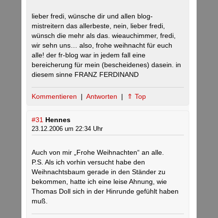
lieber fredi, wünsche dir und allen blog-
mistreitern das allerbeste, nein, lieber fredi,
wünsch die mehr als das. wieauchimmer, fredi,
wir sehn uns… also, frohe weihnacht für euch
alle! der fr-blog war in jedem fall eine
bereicherung für mein (bescheidenes) dasein. in
diesem sinne FRANZ FERDINAND
Kommentieren
|
Antworten
|
⇑ Top
#31
Hennes
23.12.2006 um 22:34 Uhr
Auch von mir „Frohe Weihnachten“ an alle.
P.S. Als ich vorhin versucht habe den
Weihnachtsbaum gerade in den Ständer zu
bekommen, hatte ich eine leise Ahnung, wie
Thomas Doll sich in der Hinrunde gefühlt haben
muß.