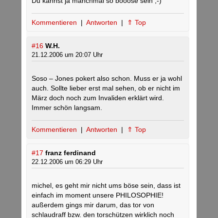
Du kannst ja manchmal so böööse sein ;-)
Kommentieren
|
Antworten
|
⇑ Top
#16
W.H.
21.12.2006 um 20:07 Uhr
Soso – Jones pokert also schon. Muss er ja wohl
auch. Sollte lieber erst mal sehen, ob er nicht im
März doch noch zum Invaliden erklärt wird.
Immer schön langsam.
Kommentieren
|
Antworten
|
⇑ Top
#17
franz ferdinand
22.12.2006 um 06:29 Uhr
michel, es geht mir nicht ums böse sein, dass ist
einfach im moment unsere PHILOSOPHIE!
außerdem gings mir darum, das tor von
schlaudraff bzw. den torschützen wirklich noch