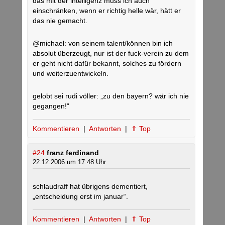
das mit der intelligenz muss ich auch
einschränken, wenn er richtig helle wär, hätt er
das nie gemacht.
@michael: von seinem talent/können bin ich
absolut überzeugt, nur ist der fuck-verein zu dem
er geht nicht dafür bekannt, solches zu fördern
und weiterzuentwickeln.
gelobt sei rudi völler: „zu den bayern? wär ich nie
gegangen!“
Kommentieren
|
Antworten
|
⇑ Top
#24
franz ferdinand
22.12.2006 um 17:48 Uhr
schlaudraff hat übrigens dementiert,
„entscheidung erst im januar“.
Kommentieren
|
Antworten
|
⇑ Top