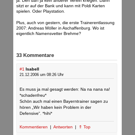
ja. Den darf ja kein anderer Verein kriegen. Dann
sitzt er auf der Bank und kann mit Poldi Karten
spielen. Oder Playstation.
Plus, auch von gestern, die erste Trainerentlassung
2007: Andreas Möller in Aschaffenburg. Wo ist
eigentlich Namensvetter Brehme?
33 Kommentare
#1
Isabell
21.12.2006 um 08:26 Uhr
Es muss ja mal gesagt werden: Na na nana na!
*schadenfreu*
Schön auch mal einen Bayerntrainer sagen zu
hören „Wir haben kein Problem in der
Defensive“. *hihi*
Kommentieren
|
Antworten
|
⇑ Top