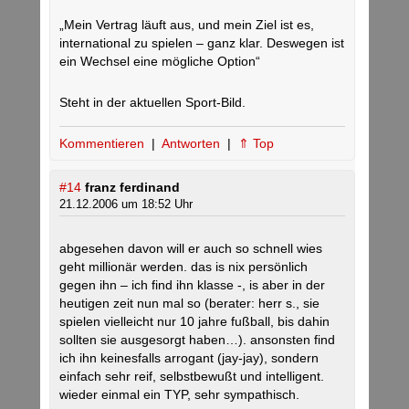
„Mein Vertrag läuft aus, und mein Ziel ist es,
international zu spielen – ganz klar. Deswegen ist
ein Wechsel eine mögliche Option“
Steht in der aktuellen Sport-Bild.
Kommentieren
|
Antworten
|
⇑ Top
#14
franz ferdinand
21.12.2006 um 18:52 Uhr
abgesehen davon will er auch so schnell wies
geht millionär werden. das is nix persönlich
gegen ihn – ich find ihn klasse -, is aber in der
heutigen zeit nun mal so (berater: herr s., sie
spielen vielleicht nur 10 jahre fußball, bis dahin
sollten sie ausgesorgt haben…). ansonsten find
ich ihn keinesfalls arrogant (jay-jay), sondern
einfach sehr reif, selbstbewußt und intelligent.
wieder einmal ein TYP, sehr sympathisch.