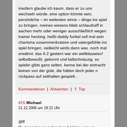
insofern glaube ich kaum, dass er zu uns
wechseln würde. eine option könnte sein,
persönliche – im weitesten sinne – dinge ins spiel
zu bringen. meines wissens blieb schlaudraff in
aachen mehr oder weniger ausschließlich wegen
trainer hecking. heißt daddy funkel soll mal sein
charisma zusammenkratzen und vatergefühle ins
spiel bringen, vielleicht wirds dann was. noch mal
erwähnt: das 4-2 gestern war ein weltklassetor!
selbstbewußt, gekonnt und kaltschnäuzig. so
spieler gibts ganz selten. kenne bei der eintracht
keinen von der güte, die hätten doch jeder n
rückpass auf zeithalten gespielt…
Kommentieren
|
Antworten
|
⇑ Top
#15
Michael
21.12.2006 um 19:21 Uhr
@ff