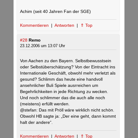
Achim (seit 40 Jahren Fan der SGE)
Kommentieren
|
Antworten
|
⇑ Top
#28
Remo
23.12.2006 um 13:07 Uhr
Von Aachen zu den Bayern. Selbstbewusstsein
oder Selbstüberschätzung? Von der Eintracht ins
Internationale Geschäft, obwohl mehr verletzt als
gesund? Schlimm das heute eine handvoll
ansehnlicher Buli Spiele ausrreichen um
Begehrlichkeiten in jede Richtung zu wecken.
Und noch schlimmer das die auch alle noch
(meistens) erfüllt werden.
@stefan: Das mit Pröll wäre wirklich nicht schön.
Obwohl HB sagte ja: „Der eine geht, dann kommt
halt der andere“.
Kommentieren
|
Antworten
|
⇑ Top