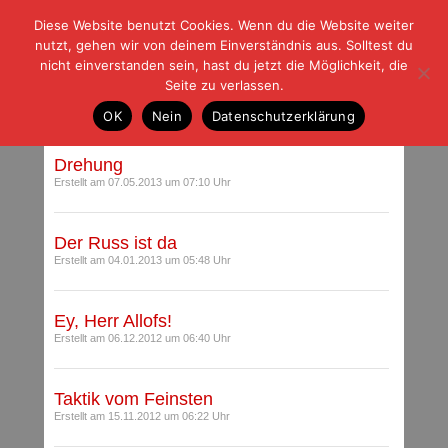
Diese Website benutzt Cookies. Wenn du die Website weiter
| | |
BLOG-G
Fußball und der Rest
nutzt, gehen wir von deinem Einverständnis aus. Solltest du
HOME
|
REGELN
|
IMPRESSUM
|
DATENSCHUTZ
nicht einverstanden sein, hast du jetzt die Möglichkeit, die
Seite zu verlassen.
Beiträge mit Schlagwort: Russ
OK
Nein
Datenschutzerklärung
Drehung
Erstellt am 07.05.2013 um 07:10 Uhr
Der Russ ist da
Erstellt am 04.01.2013 um 05:48 Uhr
Ey, Herr Allofs!
Erstellt am 06.12.2012 um 06:40 Uhr
Taktik vom Feinsten
Erstellt am 15.11.2012 um 06:22 Uhr