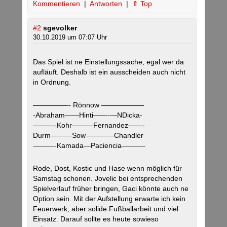
Kommentieren
|
Antworten
|
⇑ Top
#2
sgevolker
30.10.2019 um 07:07 Uhr
Das Spiel ist ne Einstellungssache, egal wer da
aufläuft. Deshalb ist ein ausscheiden auch nicht
in Ordnung.
—————- Rönnow ——————
-Abraham——Hinti——-—NDicka-
———-Kohr———Fernandez——-
Durm———Sow————Chandler
———-Kamada—Paciencia———-
Rode, Dost, Kostic und Hase wenn möglich für
Samstag schonen. Jovelic bei entsprechenden
Spielverlauf früher bringen, Gaci könnte auch ne
Option sein. Mit der Aufstellung erwarte ich kein
Feuerwerk, aber solide Fußballarbeit und viel
Einsatz. Darauf sollte es heute sowieso