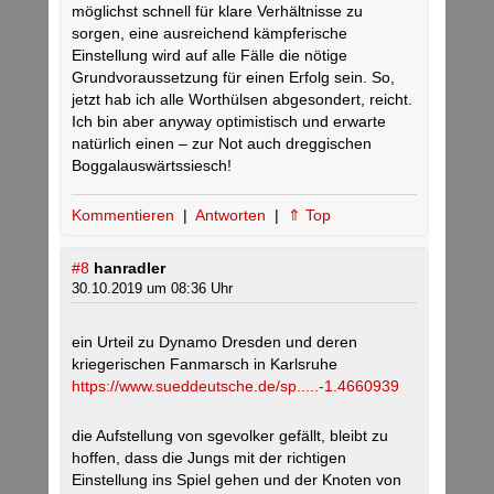
möglichst schnell für klare Verhältnisse zu
sorgen, eine ausreichend kämpferische
Einstellung wird auf alle Fälle die nötige
Grundvoraussetzung für einen Erfolg sein. So,
jetzt hab ich alle Worthülsen abgesondert, reicht.
Ich bin aber anyway optimistisch und erwarte
natürlich einen – zur Not auch dreggischen
Boggalauswärtssiesch!
Kommentieren
|
Antworten
|
⇑ Top
#8
hanradler
30.10.2019 um 08:36 Uhr
ein Urteil zu Dynamo Dresden und deren
kriegerischen Fanmarsch in Karlsruhe
https://www.sueddeutsche.de/sp.....-1.4660939
die Aufstellung von sgevolker gefällt, bleibt zu
hoffen, dass die Jungs mit der richtigen
Einstellung ins Spiel gehen und der Knoten von