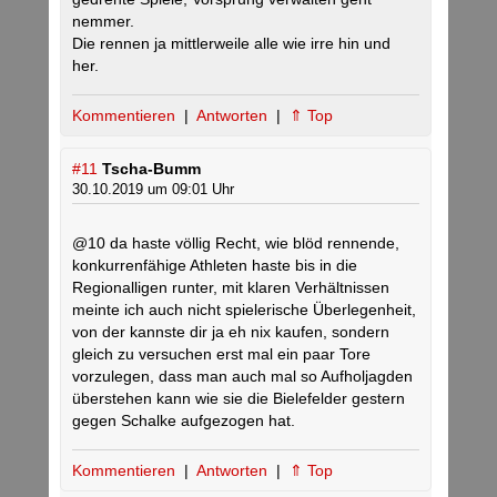
nemmer.
Die rennen ja mittlerweile alle wie irre hin und
her.
Kommentieren
|
Antworten
|
⇑ Top
#11
Tscha-Bumm
30.10.2019 um 09:01 Uhr
@10 da haste völlig Recht, wie blöd rennende,
konkurrenfähige Athleten haste bis in die
Regionalligen runter, mit klaren Verhältnissen
meinte ich auch nicht spielerische Überlegenheit,
von der kannste dir ja eh nix kaufen, sondern
gleich zu versuchen erst mal ein paar Tore
vorzulegen, dass man auch mal so Aufholjagden
überstehen kann wie sie die Bielefelder gestern
gegen Schalke aufgezogen hat.
Kommentieren
|
Antworten
|
⇑ Top