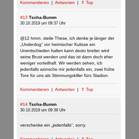
Kommentieren
|
Antworten
|
⇑ Top
#13
Tscha-Bumm
30.10.2019 um 09:37 Uhr
@12 hmm, steile These, ich denke je länger der
„Underdog“ vor heimischer Kulisse ein
Unentschieden halten kann desto breiter wird
seine Brust werden und das ist dann doch eher
weniger vorteilhaft. Wir werden sehen, ich
jedenfalls wünsche mir jedenfalls ein, zwei frühe
Tore für uns als Stimmungskiller fürs Stadion.
Kommentieren
|
Antworten
|
⇑ Top
#14
Tscha-Bumm
30.10.2019 um 09:39 Uhr
verschenke ein „jedenfalls“, sorry.