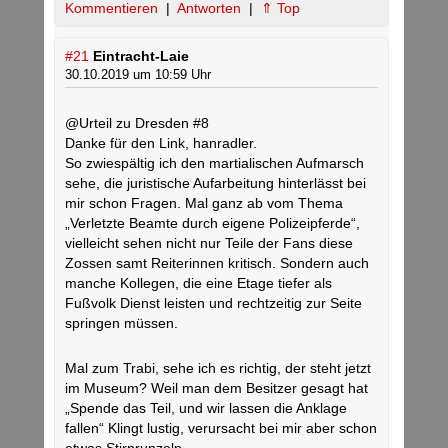
Kommentieren
|
Antworten
|
⇑ Top
#21
Eintracht-Laie
30.10.2019 um 10:59 Uhr
@Urteil zu Dresden #8
Danke für den Link, hanradler.
So zwiespältig ich den martialischen Aufmarsch
sehe, die juristische Aufarbeitung hinterlässt bei
mir schon Fragen. Mal ganz ab vom Thema
„Verletzte Beamte durch eigene Polizeipferde“,
vielleicht sehen nicht nur Teile der Fans diese
Zossen samt Reiterinnen kritisch. Sondern auch
manche Kollegen, die eine Etage tiefer als
Fußvolk Dienst leisten und rechtzeitig zur Seite
springen müssen.
Mal zum Trabi, sehe ich es richtig, der steht jetzt
im Museum? Weil man dem Besitzer gesagt hat
„Spende das Teil, und wir lassen die Anklage
fallen“ Klingt lustig, verursacht bei mir aber schon