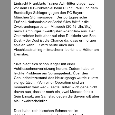
Eintracht Frankfurts Trainer Adi Hütter plagen auch
vor dem DFB-Pokalspiel beim FC St. Pauli und dem
Bundesliga-Schlager gegen den FC Bayern
München Stürmersorgen. Der portugiesische
Fußball-Nationalspieler André Silva fällt für die
Zweitrundenpartie am Mittwoch (20.45 Uhr/Sky)
beim Hamburger Zweitligisten «definitiv» aus. Der
Österreicher hofft aber auf eine Rückkehr von Bas
Dost. «Bei Dost ist die Chance da, dass er morgen
spielen kann. Er wird heute auch das
Abschlusstraining mitmachen», berichtete Hütter am
Dienstag.
Silva plagt sich schon länger mit einer
Achillessehnenverletzung herum. Zudem habe er
leichte Probleme am Sprunggelenk. Über den
Gesundheitszustand des Neuzugangs wurde zuletzt
viel gerätselt. «Von einer Operation sind wir
momentan weit weg», sagte Hütter. «Ich gehe nicht
davon aus, dass er noch ein, zwei Monate fehlt.»
Sein Einsatz am Samstag gegen die Bayern gilt aber
als unwahrscheinlich.
Dost habe «ein bisschen Schmerzen im