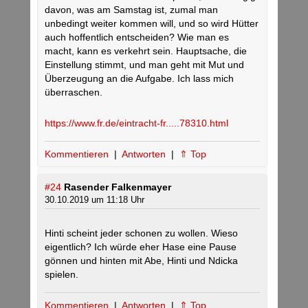
davon, was am Samstag ist, zumal man
unbedingt weiter kommen will, und so wird Hütter
auch hoffentlich entscheiden? Wie man es
macht, kann es verkehrt sein. Hauptsache, die
Einstellung stimmt, und man geht mit Mut und
Überzeugung an die Aufgabe. Ich lass mich
überraschen.
https://www.fr.de/eintracht-fr.....78310.html
Kommentieren
|
Antworten
|
⇑ Top
#24
Rasender Falkenmayer
30.10.2019 um 11:18 Uhr
Hinti scheint jeder schonen zu wollen. Wieso
eigentlich? Ich würde eher Hase eine Pause
gönnen und hinten mit Abe, Hinti und Ndicka
spielen.
Kommentieren
|
Antworten
|
⇑ Top