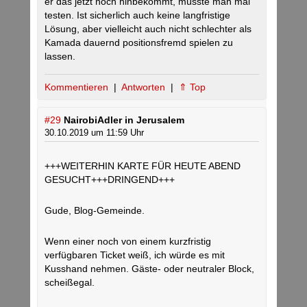
er das jetzt noch hinbekommt, müsste man mal
testen. Ist sicherlich auch keine langfristige
Lösung, aber vielleicht auch nicht schlechter als
Kamada dauernd positionsfremd spielen zu
lassen.
Kommentieren
|
Antworten
|
⇑ Top
#29
NairobiAdler in Jerusalem
30.10.2019 um 11:59 Uhr
+++WEITERHIN KARTE FÜR HEUTE ABEND
GESUCHT+++DRINGEND+++
Gude, Blog-Gemeinde.
Wenn einer noch von einem kurzfristig
verfügbaren Ticket weiß, ich würde es mit
Kusshand nehmen. Gäste- oder neutraler Block,
scheißegal.