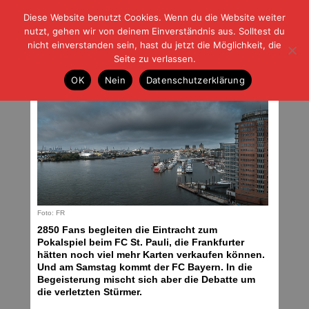
Diese Website benutzt Cookies. Wenn du die Website weiter
| | |
BLOG-G
Fußball und der Rest
nutzt, gehen wir von deinem Einverständnis aus. Solltest du
HOME
|
REGELN
|
IMPRESSUM
|
DATENSCHUTZ
nicht einverstanden sein, hast du jetzt die Möglichkeit, die
Seite zu verlassen.
Weiter im Improvisationsmodus
OK
Nein
Datenschutzerklärung
Mittwoch, 30.10.19 | 06:58 Uhr
Foto: FR
2850 Fans begleiten die Eintracht zum
Pokalspiel beim FC St. Pauli, die Frankfurter
hätten noch viel mehr Karten verkaufen können.
Und am Samstag kommt der FC Bayern. In die
Begeisterung mischt sich aber die Debatte um
die verletzten Stürmer.