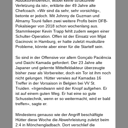
Adduktorenbereich, wobei keine strukturelle
Verletzung da ist», erklärte der 49 Jahre alte
Chefcoach. «Wir sind da sehr, sehr vorsichtig»,
betonte er jedoch. Mit Johnny de Guzman und
Almamy Touré fallen zwei weitere Profis beim DFB-
Pokalsieger von 2018 schon wochenlang aus.
Stammkeeper Kevin Trapp fehlt zudem wegen einer
Schulter-Operation. Offen ist der Einsatz von Mijat
Gacinovic in Hamburg, er hatte zuletzt muskuläre
Probleme, könnte aber einer für die Startelf sein.
So sind in der Offensive vor allem Gonçalo Paciência
und Daichi Kamada gefordert. Der 23 Jahre alte
Japaner und gelernte Mittelfeldakteur überzeugte
bisher zwar als Vorbereiter, doch ein Tor ist ihm noch
nicht gelungen. Hütter verwies auf Kamadas 16
Treffer in der Vorsaison in Belgien bei VV St.
Truiden. «Irgendwann wird der Knopf aufgehen. Er
ist auf einem guten Weg. Er hat eine so gute
Schusstechnik, wenn er so weitermacht, wird er bald
treffen», sagte er.
Mindestens genauso wie der Angriff beschäftigte
Hütter diese Woche die Abwehrleistung zuletzt beim
2:4 in Mönchengladbach. Dort verschlief die