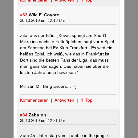
Kommentieren
|
Antworten
|
⇑ Top
#33
Wile E. Coyote
30.10.2019 um 12:18 Uhr
Zitat aus der Blöd: „Kovac springt am Sport1-
Mikro ins nächste Fettnäpfchen, sagt vorm Spiel
am Samstag bei Ex-Klub Frankfurt: „Es wird ein
heißes Spiel. Ich weiß, wie das in Frankfurt ist.
Dort sind die besten Fans der Liga, das muss
man ganz klar sagen. Das haben sie über die
letzten Jahre auch bewiesen.“
Mir san Mir kling anders… :-)
Kommentieren
|
Antworten
|
⇑ Top
#34
Zebulon
30.10.2019 um 12:21 Uhr
Zum 45. Jahrestag vom „rumble in the jungle“