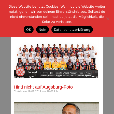
Diese Website benutzt Cookies. Wenn du die Website weiter
| | |
BLOG-G
Fußball und der Rest
nutzt, gehen wir von deinem Einverständnis aus. Solltest du
HOME
|
REGELN
|
IMPRESSUM
|
DATENSCHUTZ
nicht einverstanden sein, hast du jetzt die Möglichkeit, die
Seite zu verlassen.
Archiv für Juli 2019
OK
Nein
Datenschutzerklärung
Hinti nicht auf Augsburg-Foto
Erstellt am 19.07.2019 um 18:01 Uhr