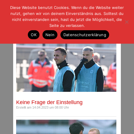
Diese Website benutzt Cookies. Wenn du die Website weiter
| | |
BLOG-G
Fußball und der Rest
nutzt, gehen wir von deinem Einverständnis aus. Solltest du
HOME
|
REGELN
|
IMPRESSUM
|
DATENSCHUTZ
nicht einverstanden sein, hast du jetzt die Möglichkeit, die
Seite zu verlassen.
Archiv für April 2023
OK
Nein
Datenschutzerklärung
Keine Frage der Einstellung
Erstellt am 14.04.2023 um 08:00 Uhr