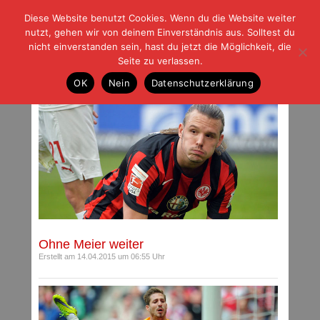
Diese Website benutzt Cookies. Wenn du die Website weiter
| | |
BLOG-G
Fußball und der Rest
nutzt, gehen wir von deinem Einverständnis aus. Solltest du
HOME
|
REGELN
|
IMPRESSUM
|
DATENSCHUTZ
nicht einverstanden sein, hast du jetzt die Möglichkeit, die
Seite zu verlassen.
Archiv für April 2015
OK
Nein
Datenschutzerklärung
Ohne Meier weiter
Erstellt am 14.04.2015 um 06:55 Uhr