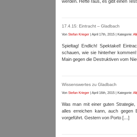
werden. Hefte raus, es gibt einen Test
17.4.15: Eintracht – Gladbach
Von
Stefan Krieger
| April 17th, 2015 | Kategorie:
Al
Spieltag! Endlich! Spektakel! Eint
schauen, wie sie hinterher kommen! F
Main gegen die Destruktiven vom Nied
Wissenswertes zu Gladbach
Von
Stefan Krieger
| April 16th, 2015 | Kategorie:
Al
Was man mit einer guten Strategie, 
alles erreichen kann, auch gegen B
vorgeführt. Gestern von Porto […]