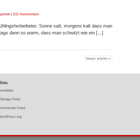
lgemein
|
631 Kommentare
Frühlingsherbeibeter. Sonne satt, morgens kalt dass man
ttags dann so warm, dass man schwitzt wie ein […]
Newer articles »
Meta
Anmelden
Eintrags-Feed
Kommentar-Feed
WordPress.org