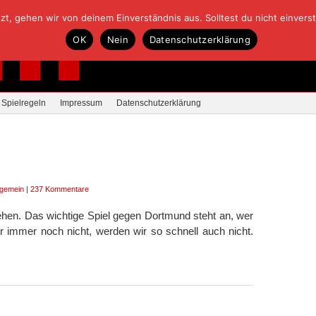
, gehen wir von deinem Einverständnis aus. Solltest du nicht einverstan
OK
Nein
Datenschutzerklärung
Spielregeln
Impressum
Datenschutzerklärung
lgemein
|
237 Kommentare
ehen. Das wichtige Spiel gegen Dortmund steht an, wer
r immer noch nicht, werden wir so schnell auch nicht.