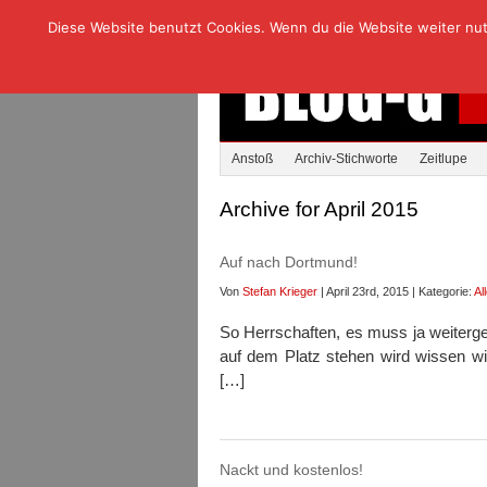
Diese Website benutzt Cookies. Wenn du die Website weiter nutzt
Anstoß
Archiv-Stichworte
Zeitlupe
Archive for April 2015
Auf nach Dortmund!
Von
Stefan Krieger
| April 23rd, 2015 | Kategorie:
Al
So Herrschaften, es muss ja weiterg
auf dem Platz stehen wird wissen wi
[…]
Nackt und kostenlos!