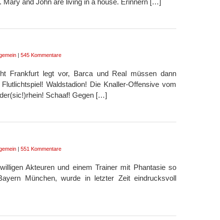
. Mary and John are living in a house. Erinnern […]
lgemein
|
545 Kommentare
racht Frankfurt legt vor, Barca und Real müssen dann
lutlichtspiel! Waldstadion! Die Knaller-Offensive vom
er(sic!)rhein! Schaaf! Gegen […]
lgemein
|
551 Kommentare
willigen Akteuren und einem Trainer mit Phantasie so
ayern München, wurde in letzter Zeit eindrucksvoll