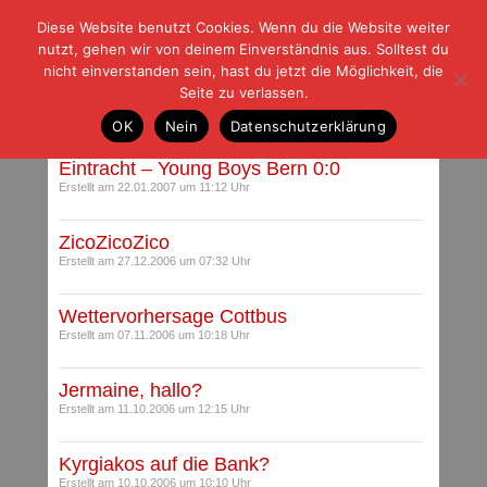
Diese Website benutzt Cookies. Wenn du die Website weiter
| | |
BLOG-G
Fußball und der Rest
nutzt, gehen wir von deinem Einverständnis aus. Solltest du
HOME
|
REGELN
|
IMPRESSUM
|
DATENSCHUTZ
nicht einverstanden sein, hast du jetzt die Möglichkeit, die
Seite zu verlassen.
Autoren-Archiv
OK
Nein
Datenschutzerklärung
Eintracht – Young Boys Bern 0:0
Erstellt am 22.01.2007 um 11:12 Uhr
ZicoZicoZico
Erstellt am 27.12.2006 um 07:32 Uhr
Wettervorhersage Cottbus
Erstellt am 07.11.2006 um 10:18 Uhr
Jermaine, hallo?
Erstellt am 11.10.2006 um 12:15 Uhr
Kyrgiakos auf die Bank?
Erstellt am 10.10.2006 um 10:10 Uhr