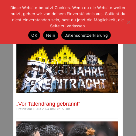
Diese Website benutzt Cookies. Wenn du die Website weiter
| | |
BLOG-G
Fußball und der Rest
nutzt, gehen wir von deinem Einverständnis aus. Solltest du
HOME
|
REGELN
|
IMPRESSUM
|
DATENSCHUTZ
nicht einverstanden sein, hast du jetzt die Möglichkeit, die
Seite zu verlassen.
Beiträge mit Schlagwort: Dortmund
OK
Nein
Datenschutzerklärung
„Vor Tatendrang gebrannt“
Erstellt am 16.03.2024 um 08:15 Uhr