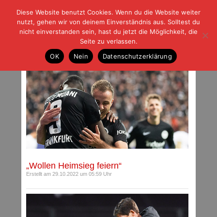
Diese Website benutzt Cookies. Wenn du die Website weiter
| | |
BLOG-G
Fußball und der Rest
nutzt, gehen wir von deinem Einverständnis aus. Solltest du
HOME
|
REGELN
|
IMPRESSUM
|
DATENSCHUTZ
nicht einverstanden sein, hast du jetzt die Möglichkeit, die
Seite zu verlassen.
Beiträge mit Schlagwort: Dortmund
OK
Nein
Datenschutzerklärung
„Wollen Heimsieg feiern“
Erstellt am 29.10.2022 um 05:59 Uhr